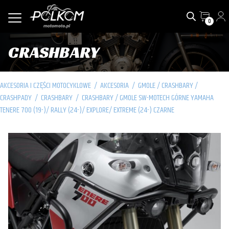
0
CRASHBARY
AKCESORIA I CZĘŚCI MOTOCYKLOWE
/
AKCESORIA
/
GMOLE / CRASHBARY /
CRASHPADY
/
CRASHBARY
/
CRASHBARY / GMOLE SW-MOTECH GÓRNE YAMAHA
TENERE 700 (19-)/ RALLY (24-)/ EXPLORE/ EXTREME (24-) CZARNE