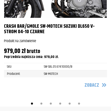
CRASH BAR/GMOLE SW-MOTECH SUZUKI DL650 V-
C
STROM 04-10 CZARNE
C
Produkt na zamówienie
Pr
979,00
zł
brutto
8
Poprzednia najniższa cena:
979,00
zł
.
Po
SKU:
SW-SBL.05.674.10000/B
Producent:
SW-MOTECH
ZOBACZ