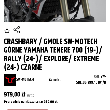
CRASHBARY / GMOLE SW-MOTECH
GÓRNE YAMAHA TENERE 700 (19-)/
RALLY (24-)/ EXPLORE/ EXTREME
(24-) CZARNE
SKU:
SW-
SW-MOTECH
Komplet
SBL.06.799.10101/B
979,00
zł
brutto
Poprzednia najniższa cena:
979,00
zł
.