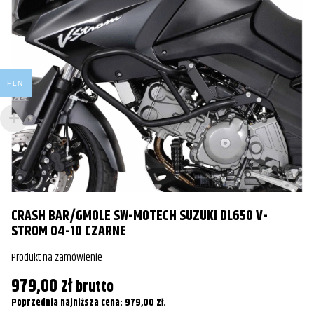
Yamaha
XT700 Ténéré Rally
2025
PLN
CRASH BAR/GMOLE SW-MOTECH SUZUKI DL650 V-
C
STROM 04-10 CZARNE
C
Produkt na zamówienie
Pr
979,00
zł
brutto
8
Poprzednia najniższa cena:
979,00
zł
.
Po