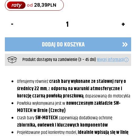
raty
28,39
PLN
od
ilość
Crashbary
/
Gmole
Sw-
DODAJ DO KOSZYKA
Motech
górne
Yamaha
Produkt dostępny na zamówienie (3 – 45 dni)
Więcej informacji
Tenere
700
(19-)/
Rally
(24-)/
Oferujemy również
crash bary wykonane ze stalowej rury o
Explore/
średnicy 22 mm
, z
odporną na warunki atmosferyczne i
Extreme
korozję czarną powłoką proszkową
, dopasowaną do motocykla
(24-)
czarne
Powłoka wykonywana jest w
nowoczesnym zakładzie SW-
MOTECH w Brnie (Czechy)
Crash bary
SW-MOTECH
zapewniają dodatkową ochronę
zbiornika, owiewek i kluczowych komponentów
Projektowane pod konkretny model,
idealnie wpisują się w linię