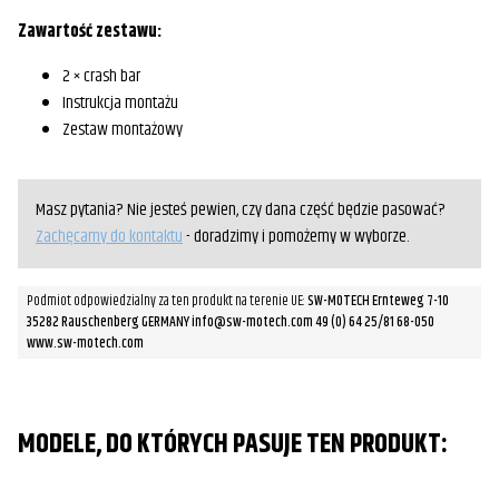
Zawartość zestawu:
2 × crash bar
Instrukcja montażu
Zestaw montażowy
Masz pytania? Nie jesteś pewien, czy dana część będzie pasować?
Zachęcamy do kontaktu
- doradzimy i pomożemy w wyborze.
Podmiot odpowiedzialny za ten produkt na terenie UE:
SW-MOTECH Ernteweg 7-10
35282 Rauschenberg GERMANY info@sw-motech.com 49 (0) 64 25/81 68-050
www.sw-motech.com
MODELE, DO KTÓRYCH PASUJE TEN PRODUKT: