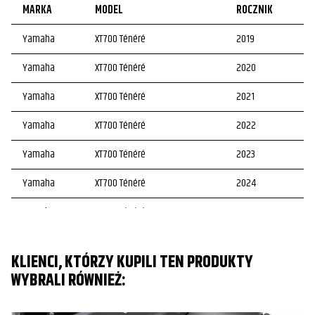
MARKA
MODEL
ROCZNIK
Yamaha
XT700 Ténéré
2019
Yamaha
XT700 Ténéré
2020
Yamaha
XT700 Ténéré
2021
Yamaha
XT700 Ténéré
2022
Yamaha
XT700 Ténéré
2023
Yamaha
XT700 Ténéré
2024
Yamaha
XT700 Ténéré
2025
Yamaha
XT700 Ténéré Explore
2024
KLIENCI, KTÓRZY KUPILI TEN PRODUKTY
Yamaha
XT700 Ténéré Extreme
2024
WYBRALI RÓWNIEŻ:
Yamaha
XT700 Ténéré Rally
2024