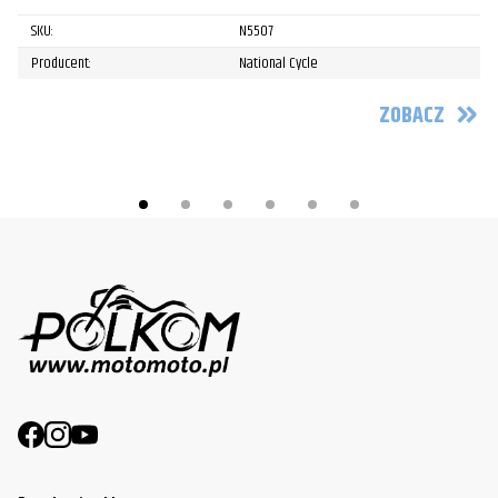
Po
SKU:
N5507
Producent:
National Cycle
ZOBACZ