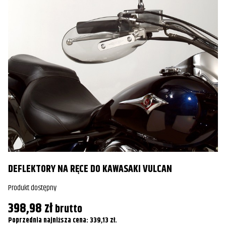
DEFLEKTORY NA RĘCE DO KAWASAKI VULCAN
D
–
Produkt dostępny
Pr
398,98
zł
brutto
6
Poprzednia najniższa cena:
339,13
zł
.