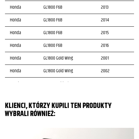
Honda
GL1800 F6B
2013
Honda
GL1800 F6B
2014
Honda
GL1800 F6B
2015
Honda
GL1800 F6B
2016
Honda
GL1800 Gold Wing
2001
Honda
GL1800 Gold Wing
2002
Honda
GL1800 Gold Wing
2003
Honda
GL1800 Gold Wing
2004
KLIENCI, KTÓRZY KUPILI TEN PRODUKTY
Honda
GL1800 Gold Wing
2005
WYBRALI RÓWNIEŻ:
Honda
GL1800 Gold Wing
2006
Honda
GL1800 Gold Wing
2007