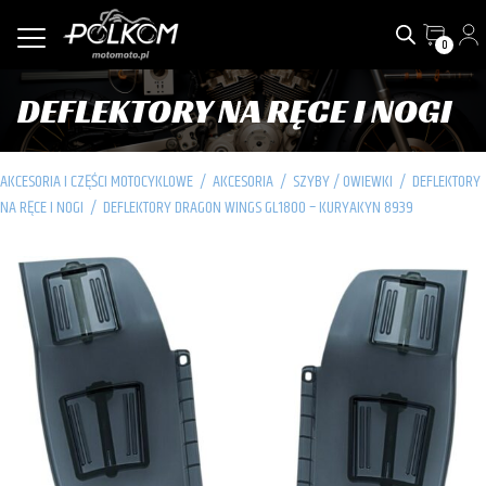
0
DEFLEKTORY NA RĘCE I NOGI
AKCESORIA I CZĘŚCI MOTOCYKLOWE
/
AKCESORIA
/
SZYBY / OWIEWKI
/
DEFLEKTORY
NA RĘCE I NOGI
/
DEFLEKTORY DRAGON WINGS GL1800 – KURYAKYN 8939