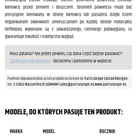
kierowcę przed zimnem i deszczem. Strumień powietrza może być
precyzyjnie kierowany w stronę kierowcy lub pasażera dzięki trzem
regulowanym owiewkom umieszczonym po każdej stronie motocykla.
Deflektory wykonane są z utwardzanego, ciemnego poliwęglanu, co
gwarantuje trwałość i estetyczny wygląd.
Masz pytania? Nie jesteś pewien, czy dana część będzie pasować?
Zachęcamy do kontaktu
- doradzimy i pomożemy w wyborze.
Podmiot odpowiedzialny za ten produkt na terenie UE:
Parts Europe Conrad Röntgen-
Str. 2 54332 Wasserliesch GERMANY sales@partseurope.eu www.partseurope.eu
MODELE, DO KTÓRYCH PASUJE TEN PRODUKT:
MARKA
MODEL
ROCZNIK