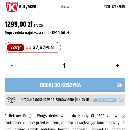
Kuryakyn
SKU:
KY8939
Para
1299,00
zł
brutto
Poprzednia najniższa cena:
1299,00
zł
.
raty
37,67
PLN
od
ilość
Deflektory
Dragon
Wings
GL1800
DODAJ DO KOSZYKA
-
Kuryakyn
8939
Produkt dostępny na zamówienie (3 – 45 dni)
Więcej informacji
Deflektory Dragon Wings dedykowane do Hondy GL 1800 zapewniają
skuteczną ochronę przed wiatrem, znacząco zwiększając komfort jazdy. Ich
innowacyjny kształt redukuje boczne podmuchy powietrza, chroniąc