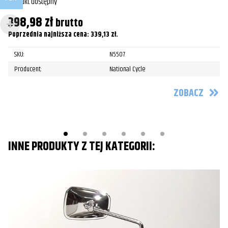
Produkt dostępny
Pr
398,98
zł
brutto
6
Poprzednia najniższa cena:
339,13
zł
.
Po
SKU:
N5507
Producent:
National Cycle
ZOBACZ
INNE PRODUKTY Z TEJ KATEGORII: