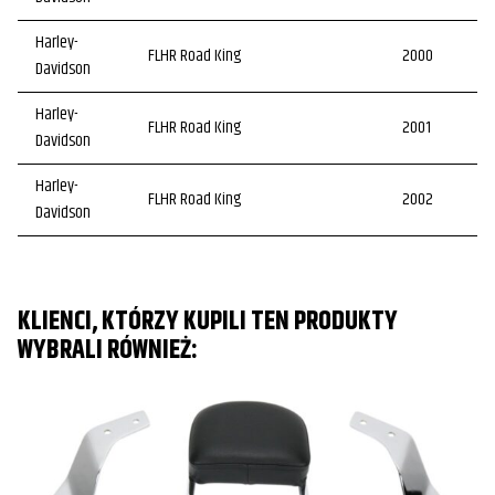
Harley-
FLHR Road King
2000
Davidson
Harley-
FLHR Road King
2001
Davidson
Harley-
FLHR Road King
2002
Davidson
Harley-
FLHR Road King
2003
Davidson
KLIENCI, KTÓRZY KUPILI TEN PRODUKTY
Harley-
FLHR Road King
2004
WYBRALI RÓWNIEŻ:
Davidson
Harley-
FLHR Road King
2005
Davidson
Harley-
FLHR Road King
2006