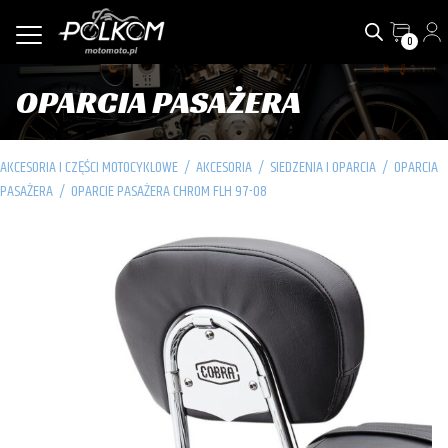
0
OPARCIA PASAŻERA
AKCESORIA I CZĘŚCI MOTOCYKLOWE
/
AKCESORIA
/
SIEDZENIA I OPARCIA
/
OPARCIA
PASAŻERA
/
OPARCIE PASAŻERA CHROM FLH 97-08