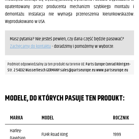
opatentowany przez producenta mechanizm szybkiego montażu i
demontażu. Instalacja nie wymaga przenoszenia kierunkowskazów.
Wyprodukowano w USA.
Masz pytania? Nie jesteś pewien, czy dana część będzie pasować?
Zachęcamy do kontaktu
- doradzimy i pomożemy w wyborze.
Podmiot odpowiedzialny za ten produkt na terenie UE:
Parts Europe Conrad Röntgen-
Str. 2 54332 Wasserliesch GERMANY sales@partseurope.eu www.partseurope.eu
MODELE, DO KTÓRYCH PASUJE TEN PRODUKT:
MARKA
MODEL
ROCZNIK
Harley-
FLHR Road King
1999
Davidson