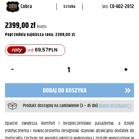
Cobra
SKU:
CO-602-2012
Sztuka
2399,00
zł
brutto
Poprzednia najniższa cena:
2399,00
zł
.
raty
69,57
PLN
od
ilość
Oparcie
pasażera
Chrom
FLH
DODAJ DO KOSZYKA
97-
08
Produkt dostępny na zamówienie (3 – 45 dni)
Więcej informacji
Oparcie zwiększa komfort i bezpieczeństwo pasażerów, a dzięki
estetycznemu i nowoczesnemu designowi stanowi atrakcyjny dodatek do
motocykla. Cechuje się wysoką jakością wykonania i zostało wyposażone w