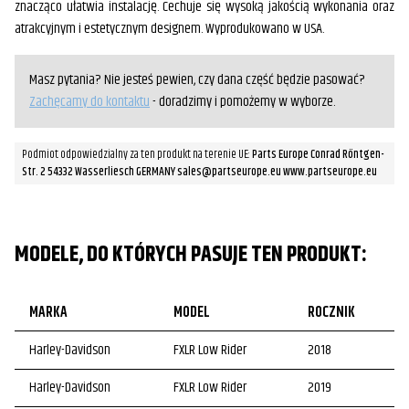
znacząco ułatwia instalację. Cechuje się wysoką jakością wykonania oraz
atrakcyjnym i estetycznym designem. Wyprodukowano w USA.
Masz pytania? Nie jesteś pewien, czy dana część będzie pasować?
Zachęcamy do kontaktu
- doradzimy i pomożemy w wyborze.
Podmiot odpowiedzialny za ten produkt na terenie UE:
Parts Europe Conrad Röntgen-
Str. 2 54332 Wasserliesch GERMANY sales@partseurope.eu www.partseurope.eu
MODELE, DO KTÓRYCH PASUJE TEN PRODUKT:
MARKA
MODEL
ROCZNIK
Harley-Davidson
FXLR Low Rider
2018
Harley-Davidson
FXLR Low Rider
2019