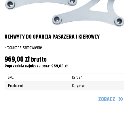
O
Pr
UCHWYTY DO OPARCIA PASAŻERA I KIEROWCY
2
Produkt na zamówienie
Po
969,00
zł
brutto
Poprzednia najniższa cena:
969,00
zł
.
SKU:
KY7094
Producent:
Kuryakyn
ZOBACZ