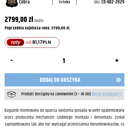
Cobra
SKU:
CO-602-2029
Sztuka
2799,00
zł
brutto
Poprzednia najniższa cena:
2799,00
zł
.
raty
81,17
PLN
od
ilość
Oparcie
pasażera
Chrom18-
20FXLR
DODAJ DO KOSZYKA
Produkt dostępny na zamówienie (3 – 45 dni)
Więcej informacji
Bagażnik montowany do oparcia siedzenia posiada w pełni opatentowany
przez producenta mechanizm szybkiego montażu i demontażu. Został
zaprojektowany tak, aby nie wymagał przenoszenia kierunkowskazów, co