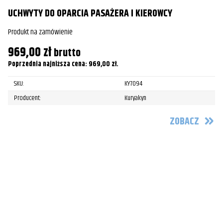
Pr
UCHWYTY DO OPARCIA PASAŻERA I KIEROWCY
2
Produkt na zamówienie
Po
969,00
zł
brutto
Poprzednia najniższa cena:
969,00
zł
.
SKU:
KY7094
Producent:
Kuryakyn
ZOBACZ