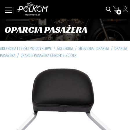
0
OPARCIA PASAŻERA
AKCESORIA I CZĘŚCI MOTOCYKLOWE
/
AKCESORIA
/
SIEDZENIA I OPARCIA
/
OPARCIA
PASAŻERA
/
OPARCIE PASAŻERA CHROM18-20FXLR