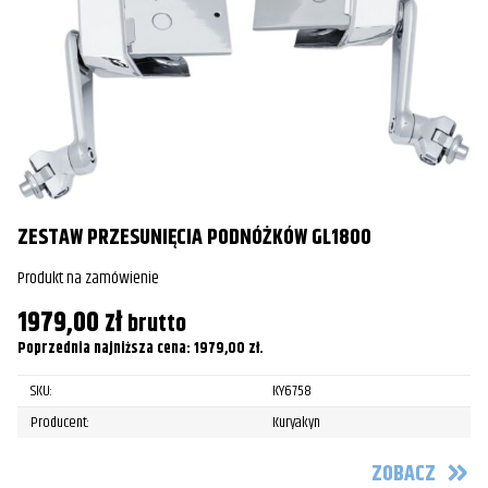
ZESTAW PRZESUNIĘCIA PODNÓŻKÓW GL1800
Produkt na zamówienie
1979,00
zł
P
brutto
Poprzednia najniższa cena:
1979,00
zł
.
Pr
SKU:
KY6758
3
Producent:
Kuryakyn
Po
ZOBACZ