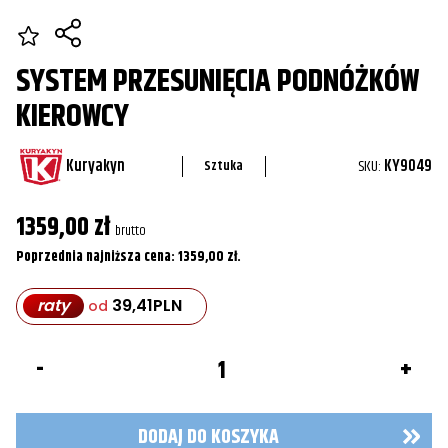
SYSTEM PRZESUNIĘCIA PODNÓŻKÓW
KIEROWCY
Kuryakyn
SKU:
KY9049
Sztuka
1359,00
zł
brutto
Poprzednia najniższa cena:
1359,00
zł
.
raty
39,41
PLN
od
ilość
System
przesunięcia
podnóżków
kierowcy
DODAJ DO KOSZYKA