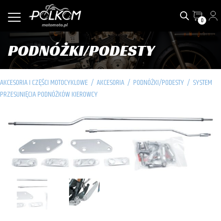
0
PODNÓŻKI/PODESTY
AKCESORIA I CZĘŚCI MOTOCYKLOWE
/
AKCESORIA
/
PODNÓŻKI/PODESTY
/
SYSTEM
PRZESUNIĘCIA PODNÓŻKÓW KIEROWCY