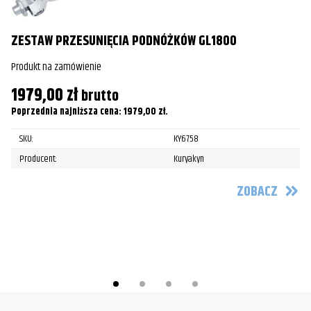
ZESTAW PRZESUNIĘCIA PODNÓŻKÓW GL1800
Produkt na zamówienie
1979,00
zł
P
brutto
Poprzednia najniższa cena:
1979,00
zł
.
Pr
SKU:
KY6758
3
Producent:
Kuryakyn
Po
ZOBACZ