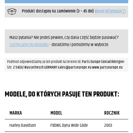
Produkt dostępny na zamówienie (3 – 45 dni)
Więcej informacji
Masz pytania? Nie jesteś pewien, czy dana część będzie pasować?
Zachęcamy do kontaktu
- doradzimy i pomożemy w wyborze.
Podmiot odpowiedzialny za ten produkt na terenie UE:
Parts Europe Conrad Röntgen-
Str. 2 54332 Wasserliesch GERMANY sales@partseurope.eu www.partseurope.eu
MODELE, DO KTÓRYCH PASUJE TEN PRODUKT:
MARKA
MODEL
ROCZNIK
Harley-Davidson
FXDWG Dyna Wide Glide
2003