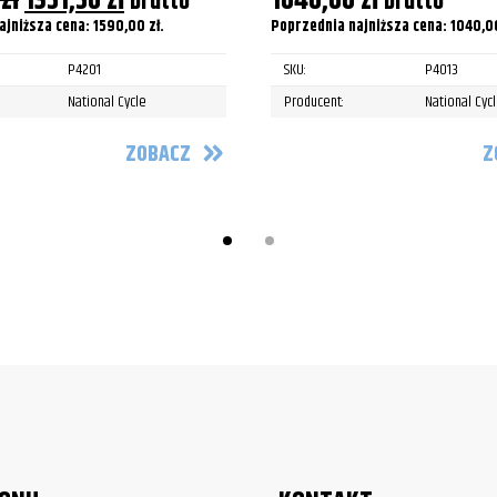
0
zł
1351,50
zł
1040,00
zł
brutto
brutto
cena
cena
ajniższa cena:
1590,00
zł
.
Poprzednia najniższa cena:
1040,
wynosiła:
wynosi:
P4201
SKU:
P4013
1590,00 zł.
1351,50 zł.
National Cycle
Producent:
National Cyc
ZOBACZ
Z