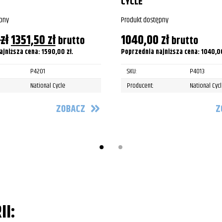
CYCLE
pny
Produkt dostępny
Pierwotna
Aktualna
0
zł
1351,50
zł
1040,00
zł
brutto
brutto
cena
cena
ajniższa cena:
1590,00
zł
.
Poprzednia najniższa cena:
1040,
wynosiła:
wynosi:
P4201
SKU:
P4013
1590,00 zł.
1351,50 zł.
National Cycle
Producent:
National Cyc
ZOBACZ
Z
II: