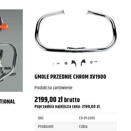
GMOLE PRZEDNIE CHROM XV1900
Produkt na zamówienie
2199,00
zł
brutto
TIONAL
Poprzednia najniższa cena:
2199,00
zł
.
SKU:
CO-01-2265
P
Producent:
Cobra