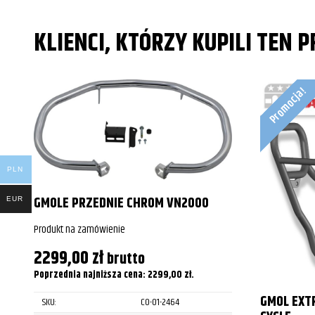
Yamaha
XVS1300/AT V St
KLIENCI, KTÓRZY KUPILI TEN 
Yamaha
XVS1300A Midnig
Yamaha
XVS1300A Midnig
Promocja!
Yamaha
XVS1300A Midnig
Yamaha
XVS1300A Midnig
Yamaha
XVS1300A Midnig
PLN
Yamaha
XVS1300A Midnig
GMOLE PRZEDNIE CHROM VN2000
EUR
Yamaha
XVS1300A Midnig
Produkt na zamówienie
Yamaha
XVS1300A Midnig
2299,00
zł
brutto
Poprzednia najniższa cena:
2299,00
zł
.
GMOL EXT
SKU:
CO-01-2464