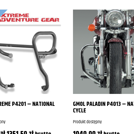
REME P4201 – NATIONAL
GMOL PALADIN P4013 – NA
CYCLE
pny
Produkt dostępny
Pierwotna
Aktualna