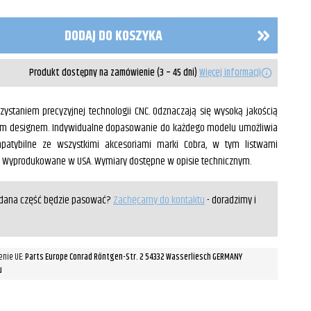
DODAJ DO KOSZYKA
Produkt dostępny na zamówienie (3 – 45 dni)
Więcej informacji
ystaniem precyzyjnej technologii CNC. Odznaczają się wysoką jakością
nym designem. Indywidualne dopasowanie do każdego modelu umożliwia
patybilne ze wszystkimi akcesoriami marki Cobra, w tym listwami
. Wyprodukowane w USA. Wymiary dostępne w opisie technicznym.
y dana część będzie pasować?
Zachęcamy do kontaktu
- doradzimy i
enie UE:
Parts Europe Conrad Röntgen-Str. 2 54332 Wasserliesch GERMANY
u