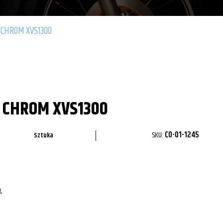
 CHROM XVS1300
 CHROM XVS1300
SKU:
CO-01-1245
Sztuka
ł
.