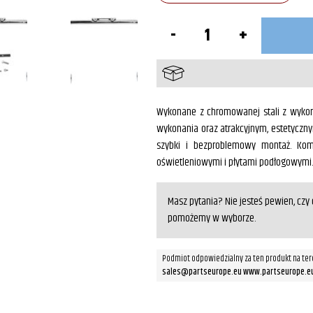
ilość
Gmole
przednie
Chrom
XVS1300
Wykonane z chromowanej stali z wykorz
wykonania oraz atrakcyjnym, estetycz
szybki i bezproblemowy montaż. Kom
oświetleniowymi i płytami podłogowymi
Masz pytania? Nie jesteś pewien, cz
pomożemy w wyborze.
Podmiot odpowiedzialny za ten produkt na ter
sales@partseurope.eu www.partseurope.e