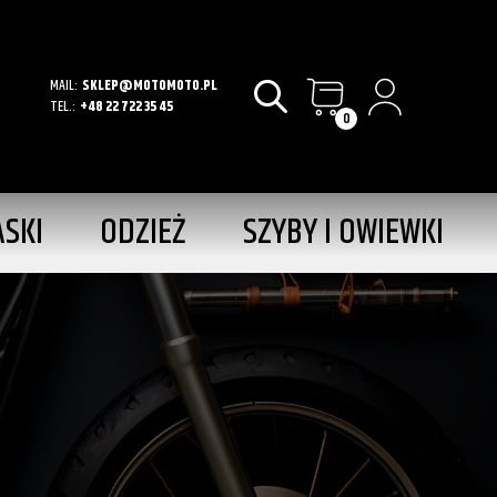
MAIL:
SKLEP@MOTOMOTO.PL
TEL.:
+48 22 722 35 45
0
ASKI
ODZIEŻ
SZYBY I OWIEWKI