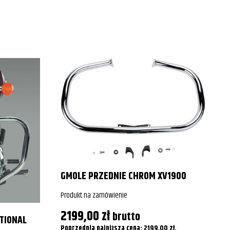
2015
2007
2008
2009
2010
2011
2012
2013
GMOLE PRZEDNIE CHROM XV1900
2014
Produkt na zamówienie
2199,00
zł
brutto
TIONAL
Poprzednia najniższa cena:
2199,00
zł
.