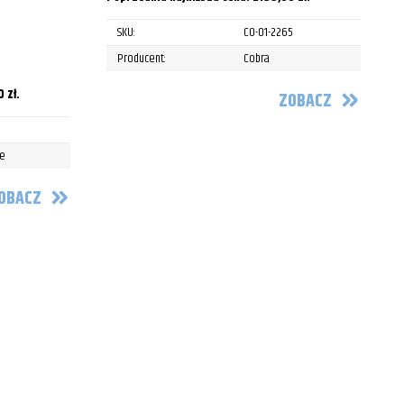
SKU:
CO-01-2265
P
Producent:
Cobra
00
zł
.
ZOBACZ
P
le
OBACZ