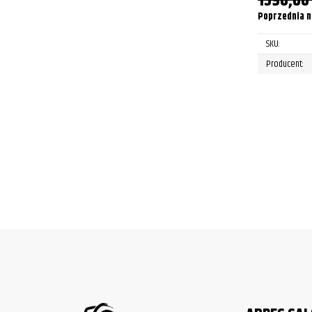
1590,0
Poprzednia n
SKU:
Producent: