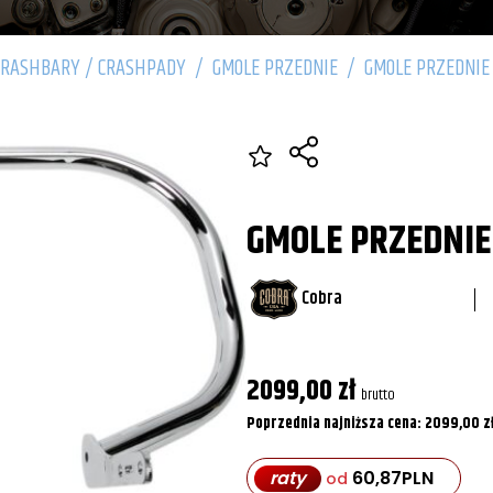
CRASHBARY / CRASHPADY
/
GMOLE PRZEDNIE
/
GMOLE PRZEDNIE
GMOLE PRZEDNIE
Cobra
2099,00
zł
brutto
Poprzednia najniższa cena:
2099,00
z
raty
60,87
PLN
od