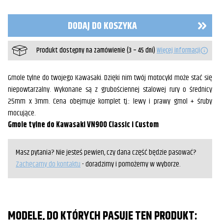
tylne
Kawasaki
VN900
DODAJ DO KOSZYKA
Produkt dostępny na zamówienie (3 – 45 dni)
Więcej informacji
Gmole tylne do twojego Kawasaki. Dzięki nim twój motocykl może stać się
niepowtarzalny. Wykonane są z grubościennej stalowej rury o średnicy
25mm x 3mm. Cena obejmuje komplet tj.: lewy i prawy gmol + śruby
mocujące.
Gmole tylne do Kawasaki VN900 Classic i Custom
Masz pytania? Nie jesteś pewien, czy dana część będzie pasować?
Zachęcamy do kontaktu
- doradzimy i pomożemy w wyborze.
MODELE, DO KTÓRYCH PASUJE TEN PRODUKT: