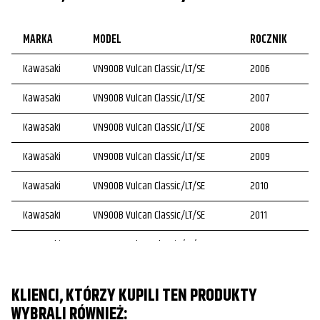
MARKA
MODEL
ROCZNIK
Kawasaki
VN900B Vulcan Classic/LT/SE
2006
Kawasaki
VN900B Vulcan Classic/LT/SE
2007
Kawasaki
VN900B Vulcan Classic/LT/SE
2008
Kawasaki
VN900B Vulcan Classic/LT/SE
2009
Kawasaki
VN900B Vulcan Classic/LT/SE
2010
Kawasaki
VN900B Vulcan Classic/LT/SE
2011
Kawasaki
VN900B Vulcan Classic/LT/SE
2012
Kawasaki
VN900B Vulcan Classic/LT/SE
2013
KLIENCI, KTÓRZY KUPILI TEN PRODUKTY
Kawasaki
VN900B Vulcan Classic/LT/SE
2014
WYBRALI RÓWNIEŻ: