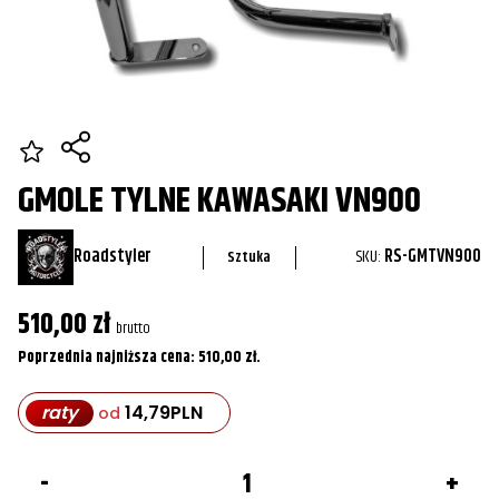
GMOLE TYLNE KAWASAKI VN900
Roadstyler
SKU:
RS-GMTVN900
Sztuka
510,00
zł
brutto
Poprzednia najniższa cena:
510,00
zł
.
raty
14,79
PLN
od
ilość
Gmole