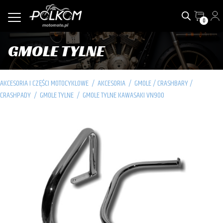
0
GMOLE TYLNE
AKCESORIA I CZĘŚCI MOTOCYKLOWE
/
AKCESORIA
/
GMOLE / CRASHBARY /
CRASHPADY
/
GMOLE TYLNE
/
GMOLE TYLNE KAWASAKI VN900