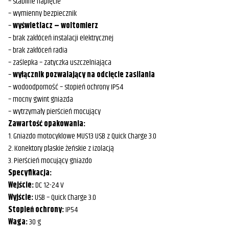
– stabilne napięcie
– wymienny bezpiecznik
–
wyświetlacz – woltomierz
– brak zakłóceń instalacji elektrycznej
– brak zakłóceń radia
– zaślepka – zatyczka uszczelniająca
–
wyłącznik pozwalający na odcięcie zasilania
– wodoodporność – stopień ochrony IP54
– mocny gwint gniazda
– wytrzymały pierścień mocujący
Zawartość opakowania:
1. Gniazdo motocyklowe MUS13 USB z Quick Charge 3.0
2. Konektory płaskie żeńskie z izolacją
3. Pierścień mocujący gniazdo
Specyfikacja:
Wejście:
DC 12-24 V
Wyjście:
USB – Quick Charge 3.0
Stopień ochrony:
IP54
Waga:
30 g