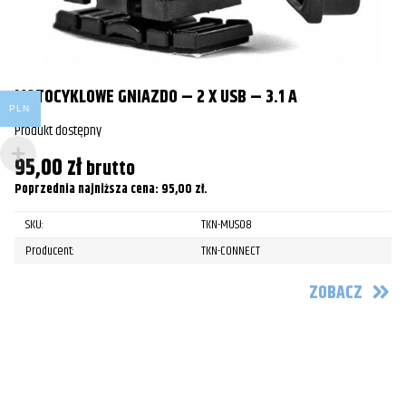
MOTOCYKLOWE GNIAZDO – 2 X USB – 3.1 A
PLN
Produkt dostępny
95,00
zł
brutto
Poprzednia najniższa cena:
95,00
zł
.
P
SKU:
TKN-MUS08
Producent:
TKN-CONNECT
Pr
1
ZOBACZ
Po