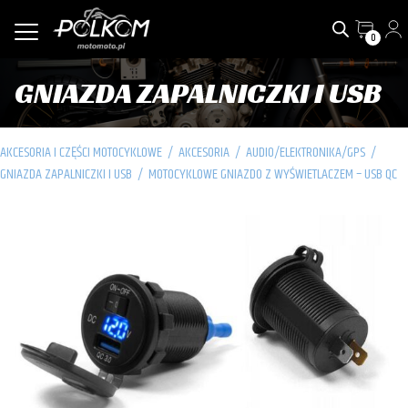
0
GNIAZDA ZAPALNICZKI I USB
AKCESORIA I CZĘŚCI MOTOCYKLOWE
/
AKCESORIA
/
AUDIO/ELEKTRONIKA/GPS
/
GNIAZDA ZAPALNICZKI I USB
/
MOTOCYKLOWE GNIAZDO Z WYŚWIETLACZEM – USB QC