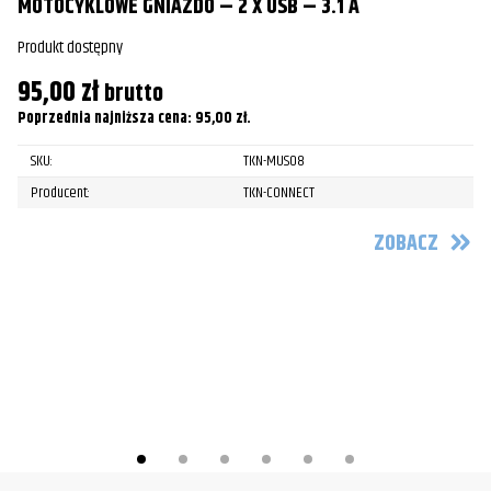
MOTOCYKLOWE GNIAZDO – 2 X USB – 3.1 A
Produkt dostępny
95,00
zł
brutto
Poprzednia najniższa cena:
95,00
zł
.
P
SKU:
TKN-MUS08
Producent:
TKN-CONNECT
Pr
1
ZOBACZ
Po