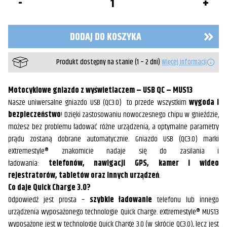
Motocyklowe
gniazdo
z
wyświetlaczem
DODAJ DO KOSZYKA
-
USB
QC
Produkt dostępny na stanie (1 – 2 dni)
Więcej informacji
Motocyklowe gniazdo z wyświetlaczem – USB QC – MUS13
Nasze uniwersalne gniazdo USB (QC3.0) to przede wszystkim
wygoda i
bezpieczeństwo
! Dzięki zastosowaniu nowoczesnego chipu w gnieździe,
możesz bez problemu ładować różne urządzenia, a optymalne parametry
prądu zostaną dobrane automatycznie. Gniazdo USB (QC3.0) marki
eXtremestyle® znakomicie nadaje się do zasilania i
ładowania:
telefonów, nawigacji GPS, kamer i wideo
rejestratorów, tabletów oraz innych urządzeń
.
Co daje Quick Charge 3.0?
Odpowiedź jest prosta –
szybkie ładowanie
telefonu lub innego
urządzenia wyposażonego technologie Quick Charge. eXtremestyle® MUS13
wyposażone jest w technologię Quick Charge 3.0 (w skrócie QC3.0), lecz jest