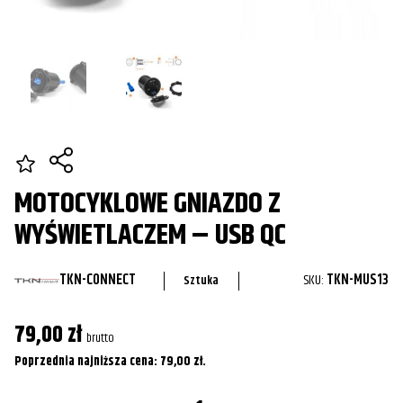
MOTOCYKLOWE GNIAZDO Z
WYŚWIETLACZEM – USB QC
TKN-CONNECT
SKU:
TKN-MUS13
Sztuka
79,00
zł
brutto
Poprzednia najniższa cena:
79,00
zł
.
ilość