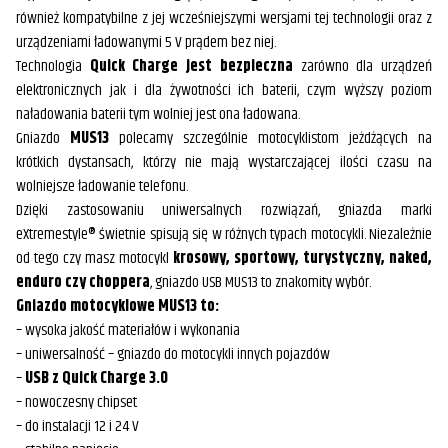
również kompatybilne z jej wcześniejszymi wersjami tej technologii oraz z
urządzeniami ładowanymi 5 V prądem bez niej.
Technologia
Quick Charge jest bezpieczna
zarówno dla urządzeń
elektronicznych jak i dla żywotności ich baterii, czym wyższy poziom
naładowania baterii tym wolniej jest ona ładowana.
Gniazdo
MUS13
polecamy szczególnie motocyklistom jeżdżących na
krótkich dystansach, którzy nie mają wystarczającej ilości czasu na
wolniejsze ładowanie telefonu.
Dzięki zastosowaniu uniwersalnych rozwiązań, gniazda marki
eXtremestyle® świetnie spisują się w różnych typach motocykli. Niezależnie
od tego czy masz motocykl
krosowy, sportowy, turystyczny, naked,
enduro czy choppera
, gniazdo USB MUS13 to znakomity wybór.
Gniazdo motocyklowe MUS13 to:
– wysoka jakość materiałów i wykonania
– uniwersalność – gniazdo do motocykli innych pojazdów
–
USB z Quick Charge 3.0
– nowoczesny chipset
– do instalacji 12 i 24 V