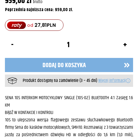
959,00
zł
brutto
Poprzednia najniższa cena:
959,00
zł
.
raty
27,81
PLN
od
ilość
Interkom
Sena
10S-
02
DODAJ DO KOSZYKA
Produkt dostępny na zamówienie (3 – 45 dni)
Więcej informacji
SENA 10S INTERKOM MOTOCYKLOWY SINGLE (10S-02) BLUETOOTH 4.1 Zasięg 1.6
KM
BĄDŹ W KONTAKCIE I KONTROLI
10S to ulepszona wersja flagowego zestawu słuchawkowego Bluetooth
firmy Sena do kasków motocyklowych, SMH10. Rozmawiaj z 3 towarzyszami
jazdy za pośrednictwem dźwięku HD w odległości do 1,6 km (1,0 mili),