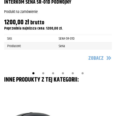
INTERKOM SENA 5R-01D PODWÓJNY
I
Produkt na zamówienie
Pr
1200,00
zł
3
brutto
Poprzednia najniższa cena:
1200,00
zł
.
Po
SKU:
SENA-5R-01D
Producent:
Sena
ZOBACZ
INNE PRODUKTY Z TEJ KATEGORII: