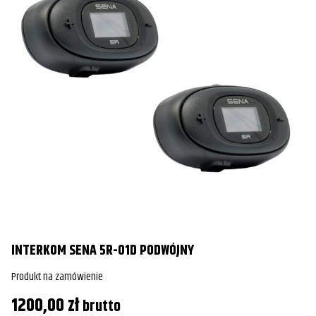
INTERKOM SENA 5R-01D PODWÓJNY
I
Produkt na zamówienie
Pr
1200,00
zł
3
brutto