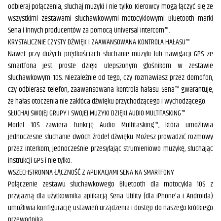
odbieraj połączenia, słuchaj muzyki i nie tylko. Kierowcy mogą łączyć się ze
wszystkimi zestawami słuchawkowymi motocyklowymi Bluetooth marki
Sena i innych producentów za pomocą Universal Intercom™.
KRYSTALICZNIE CZYSTY DŹWIĘK I ZAAWANSOWANA KONTROLA HAŁASU™
Nawet przy dużych prędkościach słuchanie muzyki lub nawigacji GPS ze
smartfona jest proste dzięki ulepszonym głośnikom w zestawie
słuchawkowym 10S. Niezależnie od tego, czy rozmawiasz przez domofon,
czy odbierasz telefon, zaawansowana kontrola hałasu Sena™ gwarantuje,
że hałas otoczenia nie zakłóca dźwięku przychodzącego i wychodzącego.
SŁUCHAJ SWOJEJ GRUPY I SWOJEJ MUZYKI DZIĘKI AUDIO MULTITASKING™
Model 10S zawiera funkcję Audio Multitasking™, która umożliwia
jednoczesne słuchanie dwóch źródeł dźwięku. Możesz prowadzić rozmowy
przez interkom, jednocześnie przesyłając strumieniowo muzykę, słuchając
instrukcji GPS i nie tylko.
WSZECHSTRONNA ŁĄCZNOŚĆ Z APLIKACJAMI SENA NA SMARTFONY
Połączenie zestawu słuchawkowego Bluetooth dla motocykla 10S z
przyjazną dla użytkownika aplikacją Sena Utility (dla iPhone’a i Androida)
umożliwia konfigurację ustawień urządzenia i dostęp do naszego krótkiego
przewodnika.