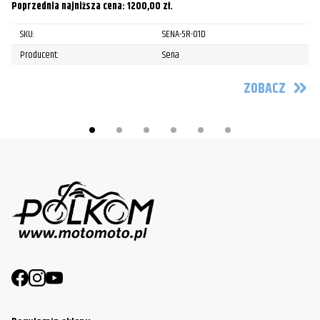
Poprzednia najniższa cena:
1200,00
zł
.
Po
SKU:
SENA-5R-01D
Producent:
Sena
ZOBACZ