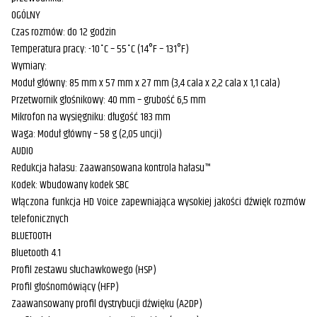
OGÓLNY
Czas rozmów: do 12 godzin
Temperatura pracy: -10˚C – 55˚C (14°F – 131°F)
Wymiary:
Moduł główny: 85 mm x 57 mm x 27 mm (3,4 cala x 2,2 cala x 1,1 cala)
Przetwornik głośnikowy: 40 mm – grubość 6,5 mm
Mikrofon na wysięgniku: długość 183 mm
Waga: Moduł główny – 58 g (2,05 uncji)
AUDIO
Redukcja hałasu: Zaawansowana kontrola hałasu™
Kodek: Wbudowany kodek SBC
Włączona funkcja HD Voice zapewniająca wysokiej jakości dźwięk rozmów
telefonicznych
BLUETOOTH
Bluetooth 4.1
Profil zestawu słuchawkowego (HSP)
Profil głośnomówiący (HFP)
Zaawansowany profil dystrybucji dźwięku (A2DP)