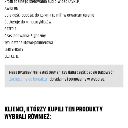
Profil zdalnego sterowania audio-wideo (AVRCP)
AWIOFON
Odległość robocza: do 1,6 km (1,0 mil) w otwartym terenie
Obsługuje do 4 motocyklistów
BATERIA
Czas ładowania: 3 godziny
Typ: bateria litowo-polimerowa
CERTYFIKATY
CE, FCC, IC
Masz pytania? Nie jesteś pewien, czy dana część będzie pasować?
Zachęcamy do kontaktu
- doradzimy i pomożemy w wyborze.
KLIENCI, KTÓRZY KUPILI TEN PRODUKTY
WYBRALI RÓWNIEŻ: