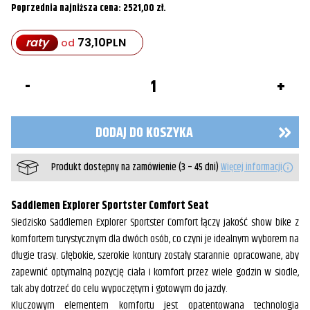
Poprzednia najniższa cena:
2521,00
zł
.
raty
73,10
PLN
od
ilość
Kanapa
siedzenie
Explorer™
1979-
DODAJ DO KOSZYKA
2003
XL
Sportster
Produkt dostępny na zamówienie (3 – 45 dni)
Więcej informacji
Saddlemen Explorer Sportster Comfort Seat
Siedzisko Saddlemen Explorer Sportster Comfort łączy jakość show bike z
komfortem turystycznym dla dwóch osób, co czyni je idealnym wyborem na
długie trasy. Głębokie, szerokie kontury zostały starannie opracowane, aby
zapewnić optymalną pozycję ciała i komfort przez wiele godzin w siodle,
tak aby dotrzeć do celu wypoczętym i gotowym do jazdy.
Kluczowym elementem komfortu jest opatentowana technologia