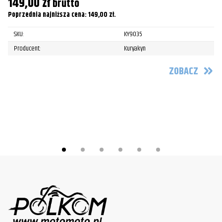
149,00
zł
brutto
S
Poprzednia najniższa cena:
149,00
zł
.
Pr
SKU:
KY9035
4
Producent:
Kuryakyn
Po
ZOBACZ