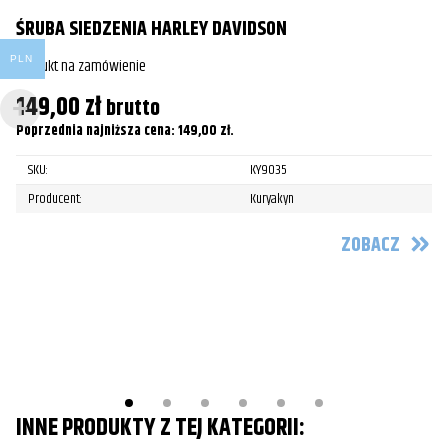
ŚRUBA SIEDZENIA HARLEY DAVIDSON
Harley-Davidson
XL1200S Sportster Sport
1999
PLN
Produkt na zamówienie
Harley-Davidson
XL1200S Sportster Sport
2000
149,00
zł
brutto
Harley-Davidson
XL1200S Sportster Sport
2001
S
Poprzednia najniższa cena:
149,00
zł
.
Harley-Davidson
XL1200S Sportster Sport
2002
Pr
SKU:
KY9035
Harley-Davidson
XL1200S Sportster Sport
2003
4
Producent:
Kuryakyn
Po
ZOBACZ
INNE PRODUKTY Z TEJ KATEGORII: