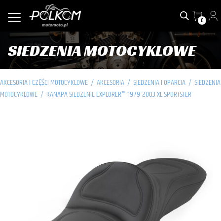
0
SIEDZENIA MOTOCYKLOWE
AKCESORIA I CZĘŚCI MOTOCYKLOWE
/
AKCESORIA
/
SIEDZENIA I OPARCIA
/
SIEDZENIA
MOTOCYKLOWE
/
KANAPA SIEDZENIE EXPLORER™ 1979-2003 XL SPORTSTER