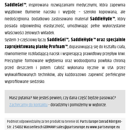
SaddleGel™
, inspirowana rozwiązaniami medycznymi, która zapewnia
wyjątkowe tłumienie nacisku i wygodę – szeroko kopiowana, ale
niedościgniona. Dodatkowo zastosowano materiał
SaddleHyde™
, który
posiada odpowiednią elastyczność, umożliwiając pełne wykorzystanie
właściwości żelowych wkładek.
System 3-częściowy łączy
SaddleGel™, SaddleHyde™ oraz specjalnie
zaprojektowaną piankę Profoam™
, dopasowującą się do kształtu ciała,
równomiernie rozkładającą nacisk i wspierającą prawidłowy przepływ krwi.
Precyzyjnie formowane wgłębienia oraz wodoodporna powłoka chronią
przed deszczem i potem. Całość wykonana ręcznie w USA przez
wykwalifikowanych techników, aby każdorazowo zapewnić perfekcyjnie
wyprofilowane siedzisko.
Masz pytania? Nie jesteś pewien, czy dana część będzie pasować?
Zachęcamy do kontaktu
- doradzimy i pomożemy w wyborze.
Podmiot odpowiedzialny za ten produkt na terenie UE:
Parts Europe Conrad Röntgen-
Str. 2 54332 Wasserliesch GERMANY sales@partseurope.eu www.partseurope.eu