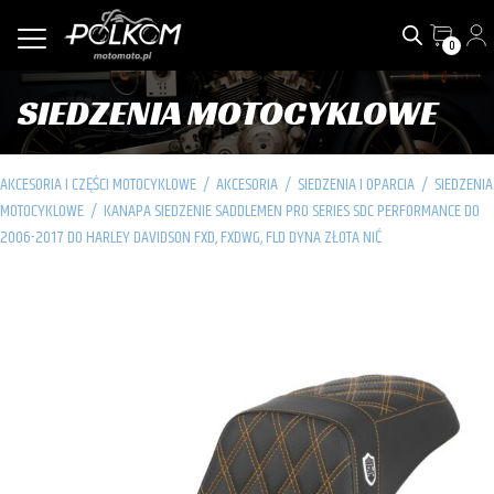
0
SIEDZENIA MOTOCYKLOWE
AKCESORIA I CZĘŚCI MOTOCYKLOWE
/
AKCESORIA
/
SIEDZENIA I OPARCIA
/
SIEDZENIA
MOTOCYKLOWE
/
KANAPA SIEDZENIE SADDLEMEN PRO SERIES SDC PERFORMANCE DO
2006-2017 DO HARLEY DAVIDSON FXD, FXDWG, FLD DYNA ZŁOTA NIĆ