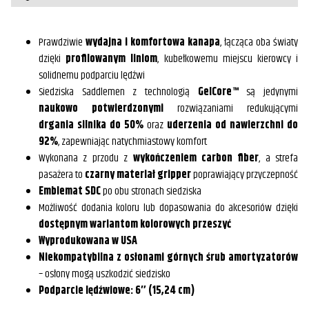
2006-
2017
do
Harley
Prawdziwie
wydajna i komfortowa kanapa
, łącząca oba światy
Davidson
dzięki
profilowanym liniom
, kubełkowemu miejscu kierowcy i
FXD,
solidnemu podparciu lędźwi
FXDWG,
FLD
Siedziska Saddlemen z technologią
GelCore™
są jedynymi
Dyna
naukowo potwierdzonymi
rozwiązaniami redukującymi
Złota
Nić
drgania silnika do 50%
oraz
uderzenia od nawierzchni do
92%
, zapewniając natychmiastowy komfort
Wykonana z przodu z
wykończeniem carbon fiber
, a strefa
pasażera to
czarny materiał gripper
poprawiający przyczepność
Emblemat SDC
po obu stronach siedziska
Możliwość dodania koloru lub dopasowania do akcesoriów dzięki
dostępnym wariantom kolorowych przeszyć
Wyprodukowana w USA
Niekompatybilna z osłonami górnych śrub amortyzatorów
– osłony mogą uszkodzić siedzisko
Podparcie lędźwiowe: 6″ (15,24 cm)