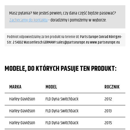
Masz pytania? Nie jesteś pewien, czy dana część będzie pasować?
Zachęcamy do kontaktu
- doradzimy i pomożemy w wyborze.
Podmiot odpowiedzialny za ten produkt na terenie UE:
Parts Europe Conrad Röntgen-
Str. 2 54332 Wasserliesch GERMANY sales@partseurope.eu www.partseurope.eu
MODELE, DO KTÓRYCH PASUJE TEN PRODUKT:
MARKA
MODEL
ROCZNIK
Harley-Davidson
FLD Dyna Switchback
2012
Harley-Davidson
FLD Dyna Switchback
2013
Harley-Davidson
FLD Dyna Switchback
2015