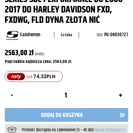
2017 DO HARLEY DAVIDSON FXD,
FXDWG, FLD DYNA ZŁOTA NIĆ
Saddlemen
SKU:
PU-08030727
Sztuka
2563,00
zł
brutto
Poprzednia najniższa cena:
2563,00
zł
.
raty
74,32
PLN
od
ilość
Kanapa
siedzenie
Saddlemen
Pro
DODAJ DO KOSZYKA
Series
SDC
Performance
Produkt dostępny na zamówienie (3 – 45 dni)
Więcej informacji
do