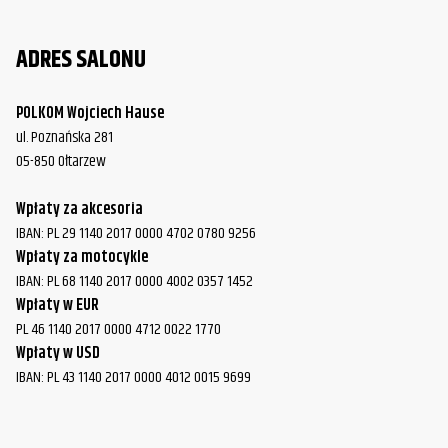
Harley-
FLHT/FLHTC/FLHTCU Electra Glide
2002
ADRES SALONU
Davidson
Harley-
FLHT/FLHTC/FLHTCU Electra Glide
2003
POLKOM Wojciech Hause
Davidson
ul. Poznańska 281
05-850 Ołtarzew
Harley-
FLHT/FLHTC/FLHTCU Electra Glide
2004
Davidson
Wpłaty za akcesoria
Harley-
IBAN: PL 29 1140 2017 0000 4702 0780 9256
FLHT/FLHTC/FLHTCU Electra Glide
2005
Davidson
Wpłaty za motocykle
IBAN: PL 68 1140 2017 0000 4002 0357 1452
Harley-
Wpłaty w EUR
FLHT/FLHTC/FLHTCU Electra Glide
2006
Davidson
PL 46 1140 2017 0000 4712 0022 1770
Wpłaty w USD
Harley-
FLHX/FLHXS Street Glide
2006
IBAN: PL 43 1140 2017 0000 4012 0015 9699
Davidson
Harley-
FLTR/FLTRK/FLTRU/FLTRX/FLTRXS
1999