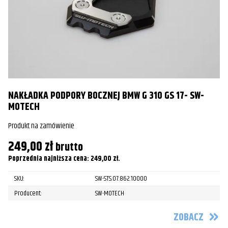
Harley-
FLSTF Fat Boy
2001
Davidson
Harley-
FLSTF Fat Boy
2002
Davidson
Harley-
FLSTF Fat Boy
2003
Davidson
NAKŁADKA PODPORY BOCZNEJ BMW G 310 GS 17- SW-
Harley-
MOTECH
FLSTF Fat Boy
2004
Davidson
Produkt na zamówienie
Harley-
FLSTF Fat Boy
2005
249,00
zł
brutto
Davidson
Poprzednia najniższa cena:
249,00
zł
.
Harley-
FLSTF Fat Boy
2006
SKU:
SW-STS.07.862.10000
Davidson
O
Producent:
SW-MOTECH
Harley-
Pr
FLST Heritage Softail
2006
Davidson
ZOBACZ
1