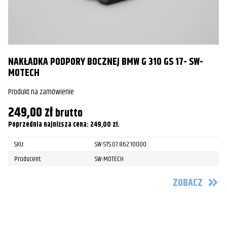
Harley-
FLSTS Heritage Springer
2003
Davidson
Harley-
FLSTS Heritage Springer
2004
Davidson
NAKŁADKA PODPORY BOCZNEJ BMW G 310 GS 17- SW-
MOTECH
Harley-
FLSTS Heritage Springer
2005
Davidson
Produkt na zamówienie
249,00
zł
Harley-
brutto
FLHR Road King
1999
Davidson
Poprzednia najniższa cena:
249,00
zł
.
Harley-
SKU:
SW-STS.07.862.10000
O
FLHR Road King
2000
Davidson
Producent:
SW-MOTECH
Pr
Harley-
ZOBACZ
FLHR Road King
2001
1
Davidson
Po
Harley-
FLHR Road King
2002
Davidson