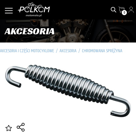
0
AKCESORIA
AKCESORIA I CZĘŚCI MOTOCYKLOWE
/
AKCESORIA
/
CHROMOWANA SPRĘŻYNA