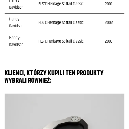
Harley-
FLSTC Heritage Softail Classic
2001
Davidson
Harley-
FLSTC Heritage Softail Classic
2002
Davidson
Harley-
FLSTC Heritage Softail Classic
2003
Davidson
Harley-
FLSTC Heritage Softail Classic
2004
Davidson
KLIENCI, KTÓRZY KUPILI TEN PRODUKTY
Harley-
FLSTC Heritage Softail Classic
2005
WYBRALI RÓWNIEŻ:
Davidson
Harley-
FLSTC Heritage Softail Classic
2006
Davidson
Harley-
FLSTF Fat Boy
2000
Davidson