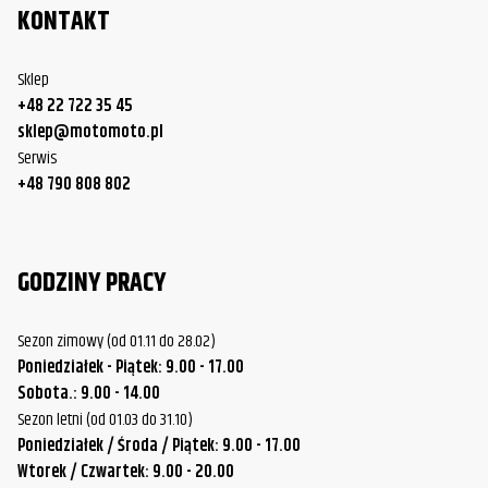
Davidson
Road Glide
KONTAKT
Harley-
FLTR/FLTRK/FLTRU/FLTRX/FLTRXS
2000
Davidson
Road Glide
Sklep
+48 22 722 35 45
Harley-
FLTR/FLTRK/FLTRU/FLTRX/FLTRXS
2001
sklep@motomoto.pl
Davidson
Road Glide
Serwis
+48 790 808 802
Harley-
FLTR/FLTRK/FLTRU/FLTRX/FLTRXS
2002
Davidson
Road Glide
Harley-
FLTR/FLTRK/FLTRU/FLTRX/FLTRXS
2003
GODZINY PRACY
Davidson
Road Glide
Harley-
FLTR/FLTRK/FLTRU/FLTRX/FLTRXS
Sezon zimowy (od 01.11 do 28.02)
2004
Davidson
Road Glide
Poniedziałek - Piątek: 9.00 - 17.00
Sobota.: 9.00 - 14.00
Harley-
FLTR/FLTRK/FLTRU/FLTRX/FLTRXS
2005
Sezon letni (od 01.03 do 31.10)
Davidson
Road Glide
Poniedziałek / Środa / Piątek: 9.00 - 17.00
Harley-
FLTR/FLTRK/FLTRU/FLTRX/FLTRXS
Wtorek / Czwartek: 9.00 - 20.00
2006