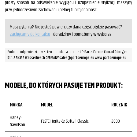
prosty sposób na odświeżenie wyglądu i uzupełnienie stylizacji maszyny
przy jednoczesnym zachowaniu pełnej funkcjonalności.
Masz pytania? Nie jesteś pewien, czy dana część będzie pasować?
Zachęcamy do kontaktu
- doradzimy i pomożemy w wyborze.
Podmiot odpowiedzialny za ten produkt na terenie UE:
Parts Europe Conrad Röntgen-
Str. 2 54332 Wasserliesch GERMANY sales@partseurope.eu www.partseurope.eu
MODELE, DO KTÓRYCH PASUJE TEN PRODUKT:
MARKA
MODEL
ROCZNIK
Harley-
FLSTC Heritage Softail Classic
2000
Davidson