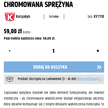
CHROMOWANA SPRĘŻYNA
Kuryakyn
SKU:
KY7110
Sztuka
59,00
zł
brutto
Poprzednia najniższa cena:
59,00
zł
.
ilość
Chromowana
sprężyna
DODAJ DO KOSZYKA
Produkt dostępny na zamówienie (3 – 45 dni)
Więcej informacji
Zapasowa sprężyna stanowi nie tylko element funkcjonalny, ale również
estetyczny – jej chromowane wykończenie dodaje eleganckiego akcentu,
który idealnie komponuje się z innymi detalami wykończenia motocykla. To