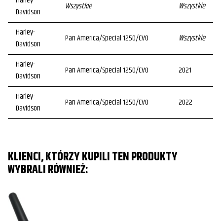
Harley-
Wszystkie
Wszystkie
Davidson
Harley-
Pan America/Special 1250/CVO
Wszystkie
Davidson
Harley-
Pan America/Special 1250/CVO
2021
Davidson
Harley-
Pan America/Special 1250/CVO
2022
Davidson
Harley-
Pan America/Special 1250/CVO
2023
Davidson
KLIENCI, KTÓRZY KUPILI TEN PRODUKTY
Harley-
Pan America/Special 1250/CVO
2024
WYBRALI RÓWNIEŻ:
Davidson
Harley-
Pan America/Special 1250/CVO
2025
Davidson