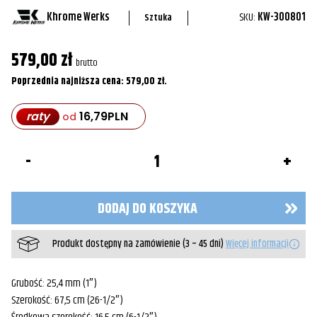
Khrome Werks
SKU:
KW-300801
Sztuka
579,00
zł
brutto
Poprzednia najniższa cena:
579,00
zł
.
raty
16,79
PLN
od
ilość
Kierownica
Drag
Low
1"
DODAJ DO KOSZYKA
Czarna
Produkt dostępny na zamówienie (3 – 45 dni)
Więcej informacji
Grubość: 25,4 mm (1″)
Szerokość: 67,5 cm (26-1/2″)