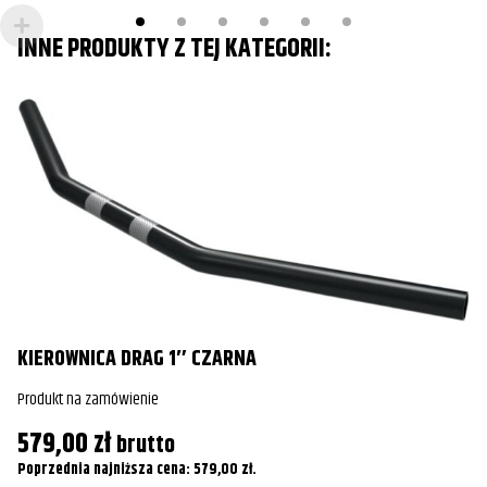
Harley-
FLS Softail Slim
2014
Davidson
INNE PRODUKTY Z TEJ KATEGORII:
Harley-
FLS Softail Slim
2015
Davidson
Harley-
FLS Softail Slim
2016
Davidson
Harley-
FLS Softail Slim
2017
Davidson
Harley-
FLSTC Heritage Softail Classic
Wszystkie
Davidson
KIEROWNICA DRAG 1″ CZARNA
K
Harley-
FLSTC Heritage Softail Classic
1995
Davidson
Produkt na zamówienie
Pr
579,00
zł
Harley-
brutto
1
FLSTC Heritage Softail Classic
1996
Davidson
Poprzednia najniższa cena:
579,00
zł
.
Po