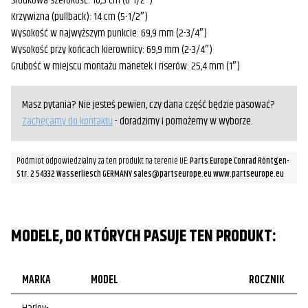
Środkowa szerokość: 16,5 cm (6-1/2″)
Krzywizna (pullback): 14 cm (5-1/2″)
Wysokość w najwyższym punkcie: 69,9 mm (2-3/4″)
Wysokość przy końcach kierownicy: 69,9 mm (2-3/4″)
Grubość w miejscu montażu manetek i riserów: 25,4 mm (1″)
Masz pytania? Nie jesteś pewien, czy dana część będzie pasować?
Zachęcamy do kontaktu
- doradzimy i pomożemy w wyborze.
Podmiot odpowiedzialny za ten produkt na terenie UE:
Parts Europe Conrad Röntgen-
Str. 2 54332 Wasserliesch GERMANY sales@partseurope.eu www.partseurope.eu
MODELE, DO KTÓRYCH PASUJE TEN PRODUKT:
MARKA
MODEL
ROCZNIK