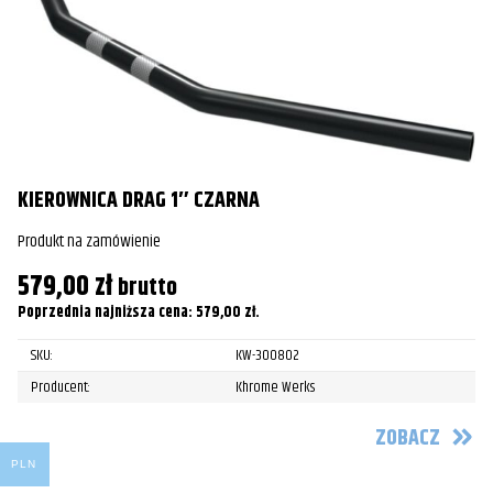
Harley-
Wszystkie
Wszystkie
Davidson
Harley-
FLSS Softail Slim S
Wszystkie
Davidson
Harley-
FLSS Softail Slim S
2016
Davidson
KIEROWNICA DRAG 1″ CZARNA
K
Harley-
FLSS Softail Slim S
2017
Produkt na zamówienie
Davidson
Pr
579,00
zł
brutto
1
Harley-
FLS Softail Slim
Wszystkie
Poprzednia najniższa cena:
579,00
zł
.
Davidson
Po
SKU:
KW-300802
Harley-
FLS Softail Slim
2012
Producent:
Khrome Werks
Davidson
ZOBACZ
Harley-
FLS Softail Slim
2013
Davidson
PLN