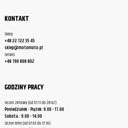
Harley-
FLSTC Heritage Softail Classic
2011
Davidson
KONTAKT
Harley-
FLSTC Heritage Softail Classic
2012
Sklep
Davidson
+48 22 722 35 45
Harley-
sklep@motomoto.pl
FLSTC Heritage Softail Classic
2013
Davidson
Serwis
+48 790 808 802
Harley-
FLSTC Heritage Softail Classic
2014
Davidson
Harley-
GODZINY PRACY
FLSTC Heritage Softail Classic
2015
Davidson
Sezon zimowy (od 01.11 do 28.02)
Harley-
FLSTC Heritage Softail Classic
2016
Poniedziałek - Piątek: 9.00 - 17.00
Davidson
Sobota.: 9.00 - 14.00
Harley-
Sezon letni (od 01.03 do 31.10)
FLSTC Heritage Softail Classic
2017