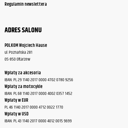
Regulamin newslettera
Harley-
FLSTC Heritage Softail Classic
2004
Davidson
Harley-
ADRES SALONU
FLSTC Heritage Softail Classic
2005
Davidson
Harley-
POLKOM Wojciech Hause
FLSTC Heritage Softail Classic
2006
Davidson
ul. Poznańska 281
05-850 Ołtarzew
Harley-
FLSTC Heritage Softail Classic
2007
Davidson
Wpłaty za akcesoria
IBAN: PL 29 1140 2017 0000 4702 0780 9256
Harley-
FLSTC Heritage Softail Classic
2008
Wpłaty za motocykle
Davidson
IBAN: PL 68 1140 2017 0000 4002 0357 1452
Wpłaty w EUR
Harley-
FLSTC Heritage Softail Classic
2009
PL 46 1140 2017 0000 4712 0022 1770
Davidson
Wpłaty w USD
Harley-
IBAN: PL 43 1140 2017 0000 4012 0015 9699
FLSTC Heritage Softail Classic
2010
Davidson