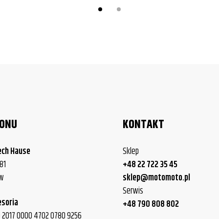
e Softail Classic
e Softail Classic
e Softail Classic
e Softail Classic
oy Lo/Fat Boy Special
oy Lo/Fat Boy Special
LONU
KONTAKT
oy Lo/Fat Boy Special
ech Hause
Sklep
oy Lo/Fat Boy Special
81
+48 22 722 35 45
oy Lo/Fat Boy Special
ew
sklep@motomoto.pl
Serwis
oy Lo/Fat Boy Special
esoria
+48 790 808 802
oy Lo/Fat Boy Special
40 2017 0000 4702 0780 9256