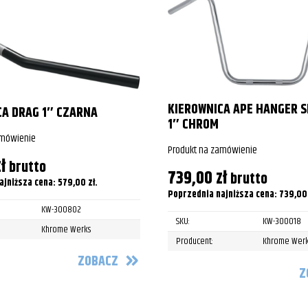
e Softail Classic
e Softail Classic
e Softail Classic
e Softail Classic
KIEROWNICA APE HANGER 
CA DRAG 1″ CZARNA
1″ CHROM
e Softail Classic
amówienie
Produkt na zamówienie
e Softail Classic
ł
brutto
739,00
zł
brutto
ajniższa cena:
579,00
zł
.
e Softail Classic
Poprzednia najniższa cena:
739,0
KW-300802
e Softail Classic
SKU:
KW-300018
Khrome Werks
e Softail Classic
Producent:
Khrome Werk
ZOBACZ
e Softail Classic
Z
e Softail Classic