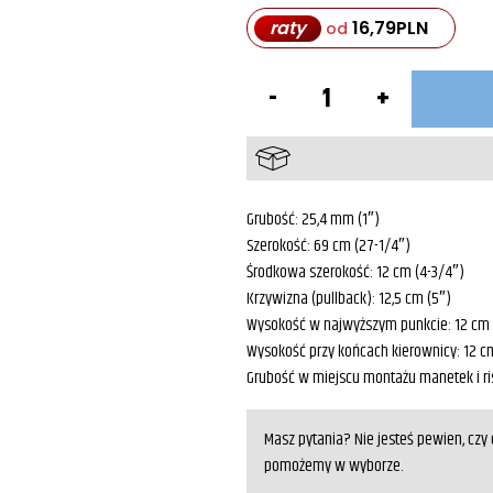
raty
16,79
PLN
od
ilość
Kierownica
zamiennik
Harley
Davidson
56082-
83
Grubość: 25,4 mm (1″)
Szerokość: 69 cm (27-1/4″)
Środkowa szerokość: 12 cm (4-3/4″)
Krzywizna (pullback): 12,5 cm (5″)
Wysokość w najwyższym punkcie: 12 cm 
Wysokość przy końcach kierownicy: 12 c
Grubość w miejscu montażu manetek i ri
Masz pytania? Nie jesteś pewien, cz
pomożemy w wyborze.