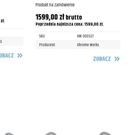
Produkt na zamówienie
2016
P
1599,00
zł
brutto
2017
0
zł
.
Poprzednia najniższa cena:
1599,00
zł
.
Wszystkie
SKU:
KW-300327
s
1995
Producent:
Khrome Werks
OBACZ
1996
ZOBACZ
1997
1998
1999
2000
2001
2002