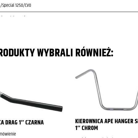
/Special 1250/CVO
/Special 1250/CVO
Slim S
PRODUKTY WYBRALI RÓWNIEŻ:
Slim S
Slim S
lim
lim
lim
lim
KIEROWNICA APE HANGER 
CA DRAG 1″ CZARNA
1″ CHROM
lim
amówienie