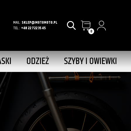
MAIL:
SKLEP@MOTOMOTO.PL
TEL.:
+48 22 722 35 45
0
ASKI
ODZIEŻ
SZYBY I OWIEWKI