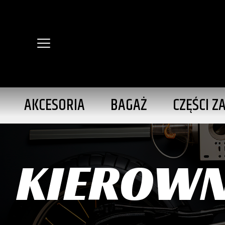
AKCESORIA
BAGAŻ
CZĘŚCI Z
KIEROWN