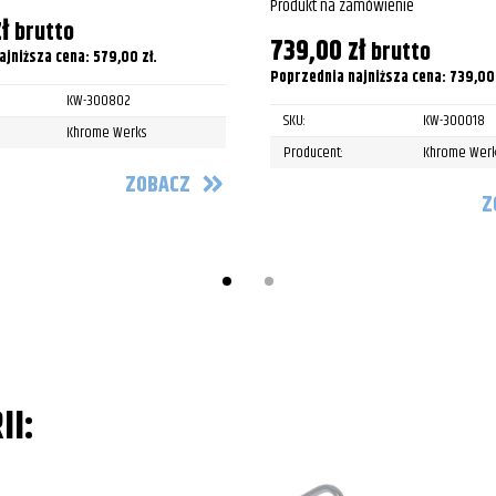
Produkt na zamówienie
lim
ł
brutto
739,00
zł
brutto
ajniższa cena:
579,00
zł
.
lim
Poprzednia najniższa cena:
739,0
KW-300802
e Softail Classic
SKU:
KW-300018
Khrome Werks
Producent:
Khrome Werk
e Softail Classic
ZOBACZ
Z
e Softail Classic
e Softail Classic
e Softail Classic
e Softail Classic
e Softail Classic
II:
e Softail Classic
e Softail Classic