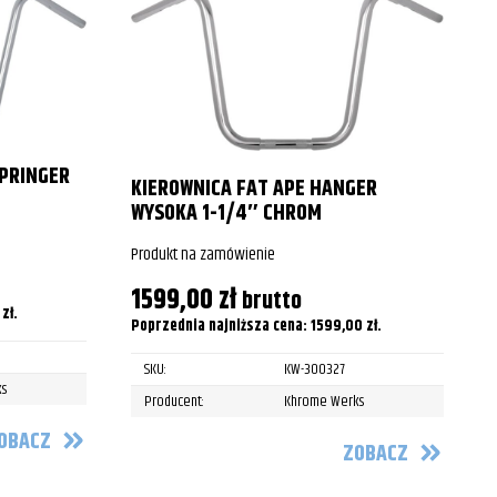
2003
2004
2005
2006
SPRINGER
KIEROWNICA FAT APE HANGER
P
2007
WYSOKA 1-1/4″ CHROM
2008
Produkt na zamówienie
P
1599,00
zł
brutto
2009
0
zł
.
Poprzednia najniższa cena:
1599,00
zł
.
2010
SKU:
KW-300327
2011
s
Producent:
Khrome Werks
2012
OBACZ
ZOBACZ
2013