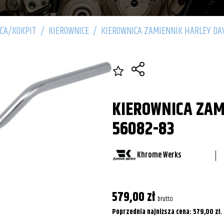
CA/KOKPIT
/
KIEROWNICE
/
KIEROWNICA ZAMIENNIK HARLEY DAV
KIEROWNICA ZAM
56082-83
Khrome Werks
579,00
zł
brutto
Poprzednia najniższa cena:
579,00
zł
.