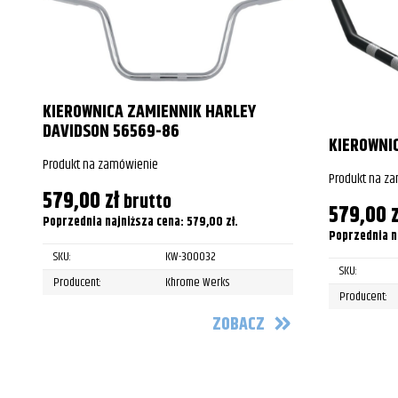
Harley-Davidson
FLSTC Heritag
Harley-Davidson
FLSTC Heritag
Harley-Davidson
FLSTC Heritag
KIEROWNICA ZAMIENNIK HARLEY
DAVIDSON 56569-86
Harley-Davidson
FLSTC Heritag
KIEROWNI
Produkt na zamówienie
Harley-Davidson
FLSTC Heritag
Produkt na z
579,00
zł
brutto
Harley-Davidson
FLSTC Heritag
579,00
z
Poprzednia najniższa cena:
579,00
zł
.
Poprzednia n
Harley-Davidson
FLSTC Heritag
SKU:
KW-300032
SKU:
Harley-Davidson
FLSTC Heritag
Producent:
Khrome Werks
Producent:
Harley-Davidson
FLSTC Heritag
ZOBACZ
Harley-Davidson
FLSTC Heritag
Harley-Davidson
FLSTC Heritag