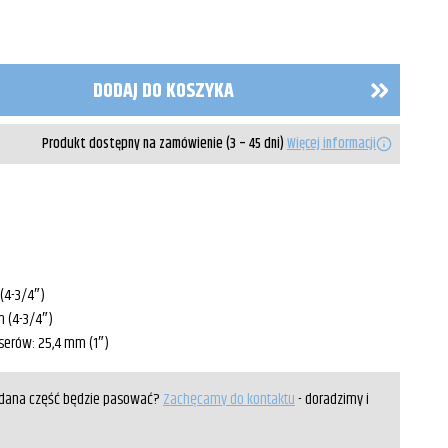
DODAJ DO KOSZYKA
Produkt dostępny na zamówienie (3 – 45 dni)
Więcej informacji
(4-3/4″)
m (4-3/4″)
serów: 25,4 mm (1″)
y dana część będzie pasować?
Zachęcamy do kontaktu
- doradzimy i