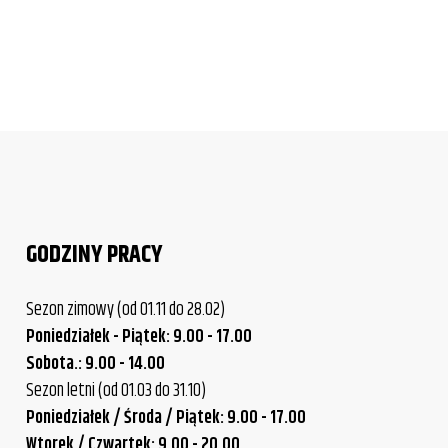
2014
2015
2016
2017
Wszystkie
2010
GODZINY PRACY
2011
Sezon zimowy (od 01.11 do 28.02)
2012
Poniedziałek - Piątek: 9.00 - 17.00
2013
Sobota.: 9.00 - 14.00
Sezon letni (od 01.03 do 31.10)
2014
Poniedziałek / Środa / Piątek: 9.00 - 17.00
2015
Wtorek / Czwartek: 9.00 - 20.00