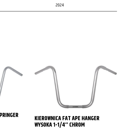
2024
2025
Wszystkie
Wszystkie
2016
2017
Wszystkie
2012
2013
2014
SPRINGER
KIEROWNICA FAT APE HANGER
P
WYSOKA 1-1/4″ CHROM
2015