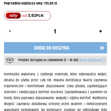
Poprzednia najniższa cena:
135,00
zł
.
raty
3,92
PLN
od
ilość
Kominiarka
Alpinestars
DODAJ DO KOSZYKA
Produkt dostępny na zamówienie (3 – 45 dni)
Więcej informacji
Kominiarka wykonana z ciężkiego materiału, który odprowadza wilgoć,
idealna do użytku przez cały rok. Otwarta konstrukcja twarzy zapewnia
ergonomiczne i komfortowe dopasowanie. Szwy płaskie, zapobiegające
otarciom i zwiększające komfort noszenia. Zaprojektowana z panelem na
brodę, który poprawia dopasowanie, wygodę i ogólny komfort. Wydłużona
długość zapewnia dodatkową ochronę przed wiatrem i niekorzystnymi
warunkami pogodowymi. Na kominiarce znajduje się odblaskowe logo