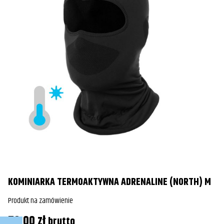
KOMINIARKA TERMOAKTYWNA ADRENALINE (NORTH) M
Produkt na zamówienie
K
79,00
zł
brutto