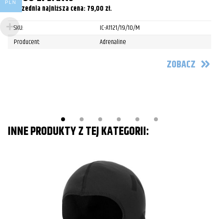
Pr
PLN
Poprzednia najniższa cena:
79,00
zł
.
1
SKU:
IC-A1121/19/10/M
Po
Producent:
Adrenaline
ZOBACZ
INNE PRODUKTY Z TEJ KATEGORII: