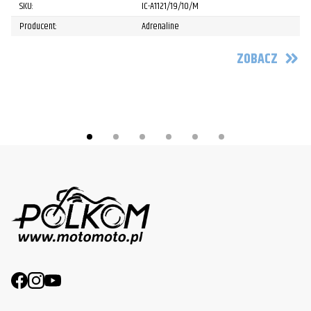
1
SKU:
IC-A1121/19/10/M
Po
Producent:
Adrenaline
ZOBACZ