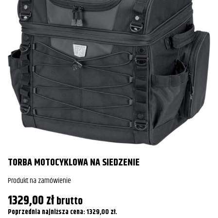
K
Pr
TORBA MOTOCYKLOWA NA SIEDZENIE
2
Po
Produkt na zamówienie
1329,00
zł
brutto
Poprzednia najniższa cena:
1329,00
zł
.