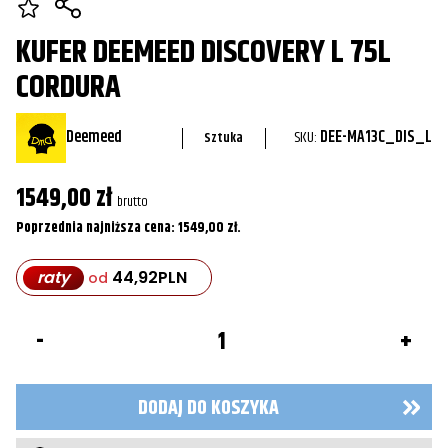
KUFER DEEMEED DISCOVERY L 75L
CORDURA
Deemeed
SKU:
DEE-MA13C_DIS_L
Sztuka
1549,00
zł
brutto
Poprzednia najniższa cena:
1549,00
zł
.
raty
44,92
PLN
od
ilość
Kufer
DeemeeD
Discovery
L
DODAJ DO KOSZYKA
75L
Cordura