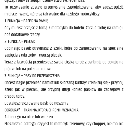
Łącząc rzepy ze sobą, możemy stworzyć jeden pas.
To rozwiązanie zostało przemyślanie zaprojektowane, aby zaoszczędzić
miejsce i wagę, które są tak ważne dla każdego motocyklisty.
1. FUNKCJA – PASEK NA RAMIĘ
Gdy musisz przejść z torbą z motocykla do hotelu. Zarzuć torbę na ramię i
noś dodatkowe rzeczy.
2. FUNKCJA – PLECAK
Odpinając pasek otrzymasz 2 szelki, które po zamocowaniu na specjalne
zapięcia z tyłu torby – tworzą plecak.
Teraz z łatwością przeniesiesz swoją ciężką torbę z parkingu do pokoju na
piętrze lub na pole namiotowe.
3. FUNKCJA – PASY DO PRZENOSZENIA
Chcesz nagle przenieść namiot lub skórzaną kurtkę? Zrelaksuj się – przypnij
szelki jak w plecaku, ale przypnij drugi koniec pasków do zaczepów z
przodu torby.
Dostajesz regulowane paski do noszenia.
CORDURA® – TKANINA, KTÓRA CHRONI I WZMACNIA
Zabierz go na ulice lub w teren.
Niezależnie od tego, czy jest to motocykl terenowy, czy chopper, nie ma nic