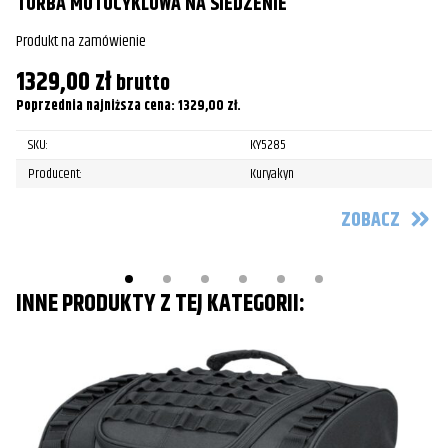
TORBA MOTOCYKLOWA NA SIEDZENIE
2
Po
Produkt na zamówienie
1329,00
zł
brutto
Poprzednia najniższa cena:
1329,00
zł
.
SKU:
KY5285
Producent:
Kuryakyn
ZOBACZ
INNE PRODUKTY Z TEJ KATEGORII: