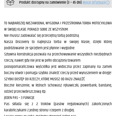
Produkt dostępny na zamówienie (3 – 45 dni)
Więcej informacji
TO NAJBARDZIEJ NIEZAWODNA, WYGODNA I PRZESTRONNA TORBA MOTOCYKLOWA
W SWOJEJ KLASIE. PORADZI SOBIE ZE WSZYSTKIM.
Nie musisz zadowalać się przeciętną torbą podróżną.
Nasza Discovery to najlepsza torba w swojej klasie, dzięki której
podróżowanie ze sprzętem jest płynne i wygodne.
Sztywna konstrukcja pozwala na przechowywanie wszystkich niezbędnych
rzeczy, nawet gdy nie jest w pełni obciążony towarem.
Jasnopomarańczowa wyściółka jest widoczna przez zapinany na zamek
boczny otwór i pomaga szybko znaleźć rzeczy przed wyruszeniem w drogę!
SZYBKI DOSTĘP DO RZECZY, KTÓRE MUSISZ OD RAZU ZNALEŹĆ
Boczne kieszenie, w których schowasz rękawiczki, powerbank, bandanę,
odzież przeciwdeszczową itp.
JEDEN PAS – 3 FUNKCJE
Pas składa się z 2 troków (pasów regulowanych) zakończonych
karabińczykami z jednej strony i rzepem z drugiej.