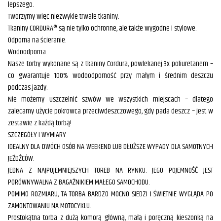
lepszego.
Tworzymy więc niezwykle trwałe tkaniny.
Tkaniny CORDURA® są nie tylko ochronne, ale także wygodne i stylowe.
Odporna na ścieranie.
Wodoodporna.
Nasze torby wykonane są z tkaniny Cordura, powlekanej 3x poliuretanem –
co gwarantuje 100% wodoodporność przy małym i średnim deszczu
podczas jazdy.
Nie możemy uszczelnić szwów we wszystkich miejscach – dlatego
zalecamy użycie pokrowca przeciwdeszczowego, gdy pada deszcz – jest w
zestawie z każdą torbą!
SZCZEGÓŁY I WYMIARY
IDEALNY DLA DWÓCH OSÓB NA WEEKEND LUB DŁUŻSZE WYPADY DLA SAMOTNYCH
JEŹDŹCÓW.
JEDNA Z NAJPOJEMNIEJSZYCH TOREB NA RYNKU. JEGO POJEMNOŚĆ JEST
PORÓWNYWALNA Z BAGAŻNIKIEM MAŁEGO SAMOCHODU.
POMIMO ROZMIARU, TA TORBA BARDZO MOCNO SIEDZI I ŚWIETNIE WYGLĄDA PO
ZAMONTOWANIU NA MOTOCYKLU.
Prostokątna torba z dużą komorą główną, małą i poręczną kieszonką na