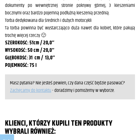
dokumenty po wewnętrznej stronie pokrywy górnej, 3 kieszeniami
bocznymi oraz bardzo pojemną podłużną kieszenią przednią.
Torba dedykowana dla średnich i dużych motocykli
Ta torba powinna być wystarczająco duża nawet dla kobiet, które pakują
trochę więcej rzeczy 🙂
SZEROKOŚĆ: 51cm / 20,0″
WYSOKOŚĆ: 50 cm / 20,0″
GŁĘBOKOŚĆ: 31 cm / 13,0″
POJEMNOŚĆ: 75 l
Masz pytania? Nie jesteś pewien, czy dana część będzie pasować?
Zachęcamy do kontaktu
- doradzimy i pomożemy w wyborze.
KLIENCI, KTÓRZY KUPILI TEN PRODUKTY
WYBRALI RÓWNIEŻ: