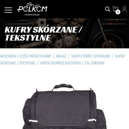
0
KUFRY SKÓRZANE /
TEKSTYLNE
AKCESORIA I CZĘŚCI MOTOCYKLOWE
/
BAGAŻ
/
KUFRY/TORBY CENTRALNE
/
KUFRY
SKÓRZANE / TEKSTYLNE
/
KUFER DEEMEED DISCOVERY L 75L CORDURA