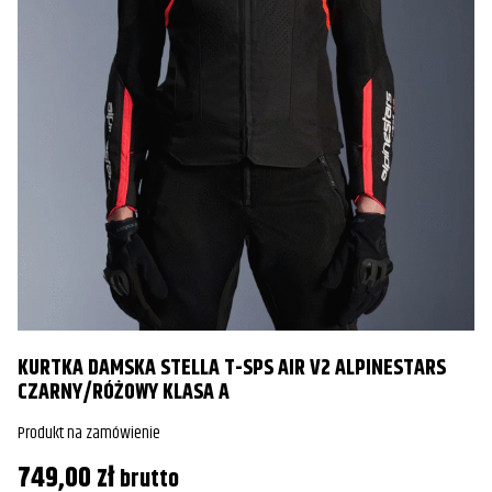
B
Ż
Pr
9
KURTKA DAMSKA STELLA T-SPS AIR V2 ALPINESTARS
CZARNY/RÓŻOWY KLASA A
Produkt na zamówienie
749,00
zł
brutto