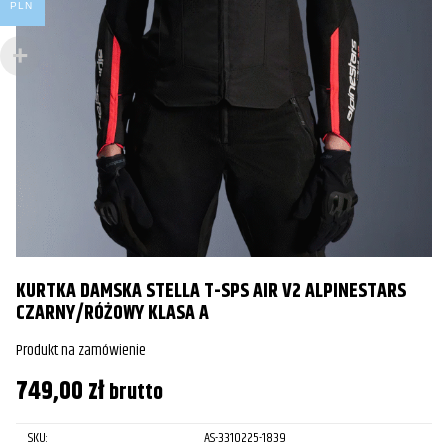
PLN
B
Ż
Pr
9
KURTKA DAMSKA STELLA T-SPS AIR V2 ALPINESTARS
CZARNY/RÓŻOWY KLASA A
Produkt na zamówienie
749,00
zł
brutto
SKU:
AS-3310225-1839