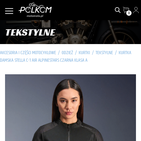
0
TEKSTYLNE
AKCESORIA I CZĘŚCI MOTOCYKLOWE
/
ODZIEŻ
/
KURTKI
/
TEKSTYLNE
/
KURTKA
DAMSKA STELLA C-1 AIR ALPINESTARS CZARNA KLASA A