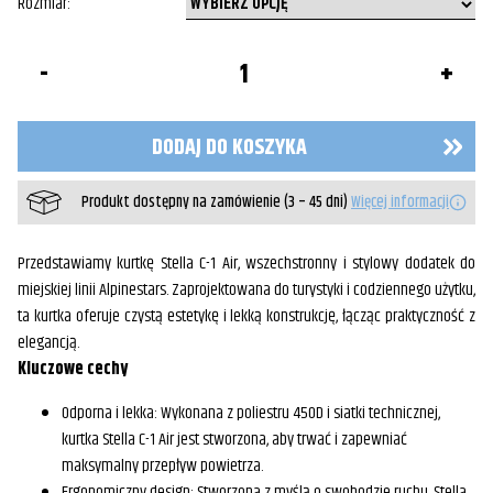
Rozmiar
ilość
Kurtka
Damska
Stella
C-
DODAJ DO KOSZYKA
1
Air
Alpinestars
Produkt dostępny na zamówienie (3 – 45 dni)
Więcej informacji
Czarna
Klasa
A
Przedstawiamy kurtkę Stella C-1 Air, wszechstronny i stylowy dodatek do
miejskiej linii Alpinestars. Zaprojektowana do turystyki i codziennego użytku,
ta kurtka oferuje czystą estetykę i lekką konstrukcję, łącząc praktyczność z
elegancją.
Kluczowe cechy
Odporna i lekka: Wykonana z poliestru 450D i siatki technicznej,
kurtka Stella C-1 Air jest stworzona, aby trwać i zapewniać
maksymalny przepływ powietrza.
Ergonomiczny design: Stworzona z myślą o swobodzie ruchu, Stella