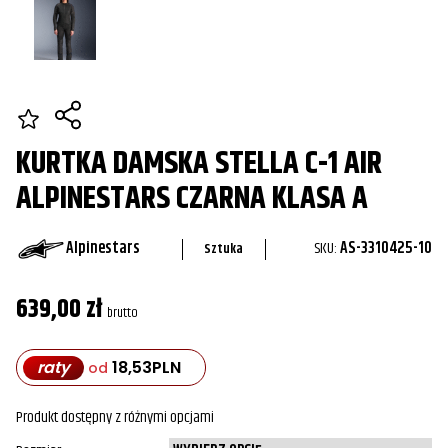
KURTKA DAMSKA STELLA C-1 AIR
ALPINESTARS CZARNA KLASA A
Alpinestars
SKU:
AS-3310425-10
Sztuka
639,00
zł
brutto
raty
18,53
PLN
od
Produkt dostępny z różnymi opcjami