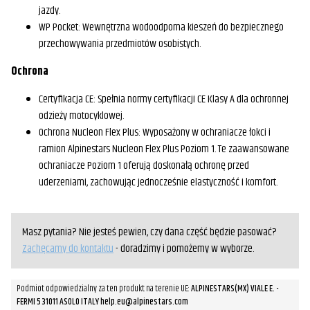
jazdy.
WP Pocket: Wewnętrzna wodoodporna kieszeń do bezpiecznego
przechowywania przedmiotów osobistych.
Ochrona
Certyfikacja CE: Spełnia normy certyfikacji CE Klasy A dla ochronnej
odzieży motocyklowej.
Ochrona Nucleon Flex Plus: Wyposażony w ochraniacze łokci i
ramion Alpinestars Nucleon Flex Plus Poziom 1. Te zaawansowane
ochraniacze Poziom 1 oferują doskonałą ochronę przed
uderzeniami, zachowując jednocześnie elastyczność i komfort.
Masz pytania? Nie jesteś pewien, czy dana część będzie pasować?
Zachęcamy do kontaktu
- doradzimy i pomożemy w wyborze.
Podmiot odpowiedzialny za ten produkt na terenie UE:
ALPINESTARS(MX) VIALE E. -
FERMI 5 31011 ASOLO ITALY help.eu@alpinestars.com