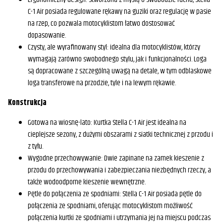
C-1 Air posiada regulowane rękawy na guziki oraz regulację w pasie
na rzep, co pozwala motocyklistom łatwo dostosować
dopasowanie.
Czysty, ale wyrafinowany styl: idealna dla motocyklistów, którzy
wymagają zarówno swobodnego stylu, jak i funkcjonalności. Loga
są dopracowane z szczególną uwagą na detale, w tym odblaskowe
loga transferowe na przodzie, tyle i na lewym rękawie.
Konstrukcja
Gotowa na wiosnę-lato: Kurtka Stella C-1 Air jest idealna na
cieplejsze sezony, z dużymi obszarami z siatki technicznej z przodu i
z tyłu.
Wygodne przechowywanie: Dwie zapinane na zamek kieszenie z
przodu do przechowywania i zabezpieczania niezbędnych rzeczy, a
także wodoodporne kieszenie wewnętrzne.
Pętle do połączenia ze spodniami: Stella C-1 Air posiada pętle do
połączenia ze spodniami, oferując motocyklistom możliwość
połączenia kurtki ze spodniami i utrzymania jej na miejscu podczas