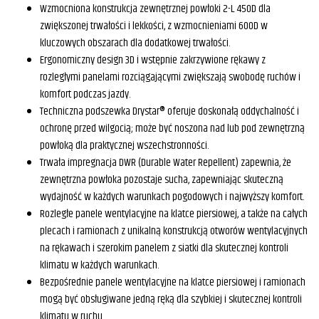
Wzmocniona konstrukcja zewnętrznej powłoki 2-L 450D dla
zwiększonej trwałości i lekkości, z wzmocnieniami 600D w
kluczowych obszarach dla dodatkowej trwałości.
Ergonomiczny design 3D i wstępnie zakrzywione rękawy z
rozległymi panelami rozciągającymi zwiększają swobodę ruchów i
komfort podczas jazdy.
Techniczna podszewka Drystar® oferuje doskonałą oddychalność i
ochronę przed wilgocią; może być noszona nad lub pod zewnętrzną
powłoką dla praktycznej wszechstronności.
Trwała impregnacja DWR (Durable Water Repellent) zapewnia, że
zewnętrzna powłoka pozostaje sucha, zapewniając skuteczną
wydajność w każdych warunkach pogodowych i najwyższy komfort.
Rozległe panele wentylacyjne na klatce piersiowej, a także na całych
plecach i ramionach z unikalną konstrukcją otworów wentylacyjnych
na rękawach i szerokim panelem z siatki dla skutecznej kontroli
klimatu w każdych warunkach.
Bezpośrednie panele wentylacyjne na klatce piersiowej i ramionach
mogą być obsługiwane jedną ręką dla szybkiej i skutecznej kontroli
klimatu w ruchu.