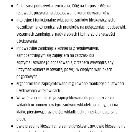
Odłączana podszewka termiczna, 100g na korpusie, 60g na
rękawach, pozwala na dostosowanie kurtki do warunków.
Intuicyjne i funkcjonalne włączenie zamków błyskawicznych,
łączników i ergonomicznych projektów na połączeniach podszewki,
systemach zamknięcia, nadgarstkach i kołnierzu dla łatwości
użytkowania.
Innowacyjne zamknięcie kołnierza z regulowanym,
samocentrującym się zapięciem na zatrzask dla
zoptymalizowanego dopasowania, z rzepem wewnątrz, aby
utrzymać kołnierz w otwartej pozycji w ciepłych warunkach
pogodowych.
Ergonomicznie zaprojektowane regulowane mankiety dla łatwości
użytkowania w rękawicach.
Wewnętrzna konstrukcja zaprojektowana do pomieszczenia
wkładek ochronnych, w tym zarówno wkładek na plecy, jak i na
klatkę piersiową, oraz długiej wkładki ochronnej Alpinestars na
plecy.
Dwie przednie kieszenie na zamek błyskawiczny, dwie kieszenie na