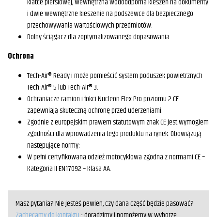
klatce piersiowej, wewnętrzna wodoodporna kieszeń na dokumenty
i dwie wewnętrzne kieszenie na podszewce dla bezpiecznego
przechowywania wartościowych przedmiotów.
Dolny ściągacz dla zoptymalizowanego dopasowania.
Ochrona
Tech-Air® Ready i może pomieścić system poduszek powietrznych
Tech-Air® 5 lub Tech-Air® 3.
Ochraniacze ramion i łokci Nucleon Flex Pro poziomu 2 CE
zapewniają skuteczną ochronę przed uderzeniami.
Zgodnie z europejskim prawem statutowym znak CE jest wymogiem
zgodności dla wprowadzenia tego produktu na rynek. Obowiązują
następujące normy:
W pełni certyfikowana odzież motocyklowa zgodna z normami CE –
Kategoria II EN17092 – Klasa AA.
Masz pytania? Nie jesteś pewien, czy dana część będzie pasować?
Zachęcamy do kontaktu
- doradzimy i pomożemy w wyborze.