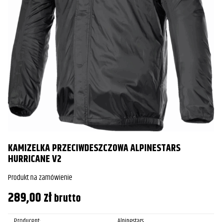
K
C
KAMIZELKA PRZECIWDESZCZOWA ALPINESTARS
Pr
HURRICANE V2
8
Produkt na zamówienie
289,00
zł
brutto
Producent:
Alpinestars