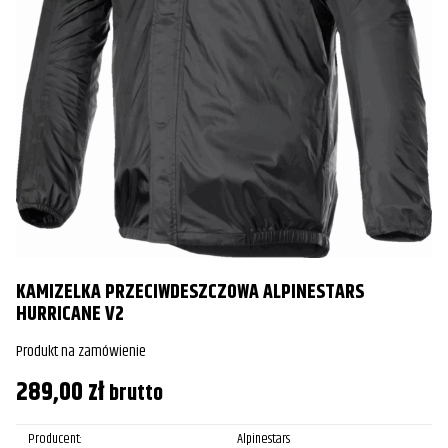
K
C
KAMIZELKA PRZECIWDESZCZOWA ALPINESTARS
Pr
HURRICANE V2
8
Produkt na zamówienie
289,00
zł
brutto
Producent:
Alpinestars