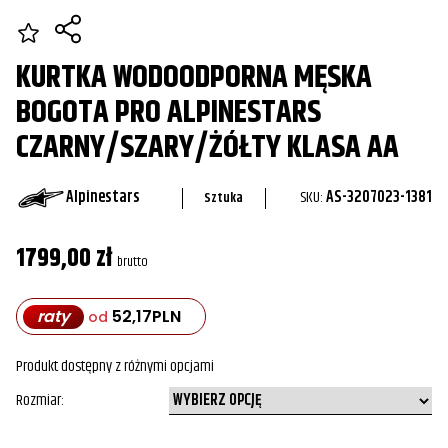
KURTKA WODOODPORNA MĘSKA
BOGOTA PRO ALPINESTARS
CZARNY/SZARY/ŻÓŁTY KLASA AA
Alpinestars
SKU:
AS-3207023-1381
Sztuka
1799,00
zł
brutto
raty
52,17
PLN
od
Produkt dostępny z różnymi opcjami
Rozmiar
ilość