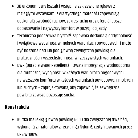
3D ergonomiczny kształt i wstępnie zakrzywione rękawy z
rozległymi wstawkami z elastycznego materiału zapewniają
doskonałą swobodę ruchów, zakres ruchu oraz oferują lepsze
dopasowanie i najwyższy komfort w pozycji do jazdy.
Techniczna podszewka Drystar® zapewnia doskonałą oddychalność
i wyjątkową wydajność w mokrych warunkach pogodowych, i może
być noszona nad lub pod główną zewnętrzną powłoką dla
praktyczności i wszechstronności w rzeczywistych warunkach.
DWR (Durable Water Repellent) – trwała impregnacja wodoodporna
dla skutecznej wydajności w każdych warunkach pogodowych i
najwyższego komfortu w każdych warunkach pogodowych, mokrych
lub suchych – zaprojektowana, aby zapewnić, że zewnętrzna
powłoka zawsze pozostaje sucha.
Konstrukcja
Kurtka ma lekką główną powłokę 600D dla zwiększonej trwałości,
wykonaną z materiałów z recyklingu Nylon 6, certyfikowanych przez
GRS w 100%.