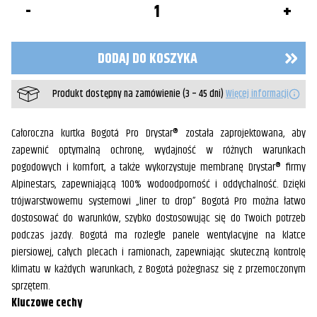
Kurtka
Wodoodporna
Męska
Bogota
DODAJ DO KOSZYKA
Pro
Alpinestars
Czarny/Szary/
Produkt dostępny na zamówienie (3 – 45 dni)
Więcej informacji
Żółty
Klasa
AA
Całoroczna kurtka Bogotá Pro Drystar® została zaprojektowana, aby
zapewnić optymalną ochronę, wydajność w różnych warunkach
pogodowych i komfort, a także wykorzystuje membranę Drystar® firmy
Alpinestars, zapewniającą 100% wodoodporność i oddychalność. Dzięki
trójwarstwowemu systemowi „liner to drop” Bogotá Pro można łatwo
dostosować do warunków, szybko dostosowując się do Twoich potrzeb
podczas jazdy. Bogotá ma rozległe panele wentylacyjne na klatce
piersiowej, całych plecach i ramionach, zapewniając skuteczną kontrolę
klimatu w każdych warunkach, z Bogotá pożegnasz się z przemoczonym
sprzętem.
Kluczowe cechy