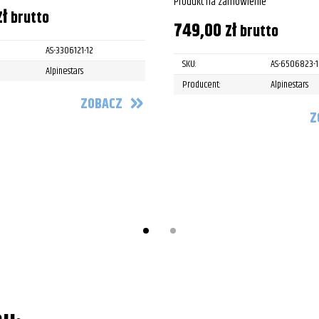
Produkt na zamówienie
zł
brutto
749,00
zł
brutto
AS-3306121-12
SKU:
AS-6506823-
Alpinestars
Producent:
Alpinestars
ZOBACZ
Z