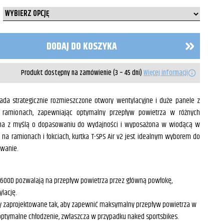
DODAJ DO KOSZYKA
Produkt dostępny na zamówienie (3 – 45 dni)
Więcej informacji
iada strategicznie rozmieszczone otwory wentylacyjne i duże panele z
h i ramionach, zapewniając optymalny przepływ powietrza w różnych
na z myślą o dopasowaniu do wydajności i wyposażona w wiodącą w
 na ramionach i łokciach, kurtka T-SPS Air v2 jest idealnym wyborem do
owanie.
y 600D pozwalają na przepływ powietrza przez główną powłokę,
lację.
tały zaprojektowane tak, aby zapewnić maksymalny przepływ powietrza w
 optymalne chłodzenie, zwłaszcza w przypadku naked sportsbikes.