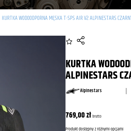
/
KURTKA WODOODPORNA MĘSKA T-SPS AIR V2 ALPINESTARS CZARN
KURTKA WODOODP
ALPINESTARS CZ
Alpinestars
769,00
zł
brutto
Produkt dostępny z różnymi opcjami