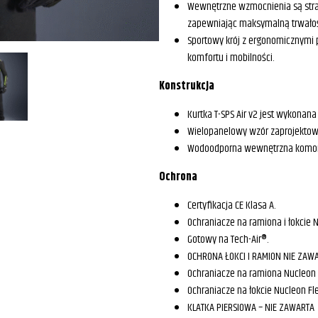
Wewnętrzne wzmocnienia są strat
zapewniając maksymalną trwałość
Sportowy krój z ergonomicznymi p
komfortu i mobilności.
Konstrukcja
Kurtka T-SPS Air v2 jest wykonana
Wielopanelowy wzór zaprojektowa
Wodoodporna wewnętrzna komora
Ochrona
Certyfikacja CE Klasa A.
Ochraniacze na ramiona i łokcie N
Gotowy na Tech-Air®.
OCHRONA ŁOKCI I RAMION NIE ZAW
Ochraniacze na ramiona Nucleon F
Ochraniacze na łokcie Nucleon Fle
KLATKA PIERSIOWA – NIE ZAWARTA