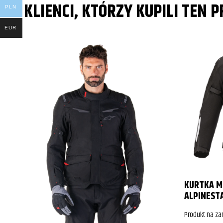
KLIENCI, KTÓRZY KUPILI TEN 
PLN
EUR
KURTKA MĘ
ALPINEST
Produkt na z