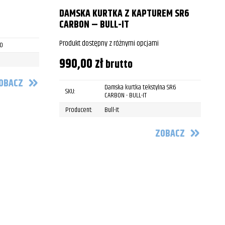
P
DAMSKA KURTKA Z KAPTUREM SR6
CARBON – BULL-IT
Produkt dostępny z różnymi opcjami
10
990,00
zł
brutto
OBACZ
Damska kurtka tekstylna SR6
SKU:
CARBON - BULL-IT
Producent:
Bull-It
ZOBACZ