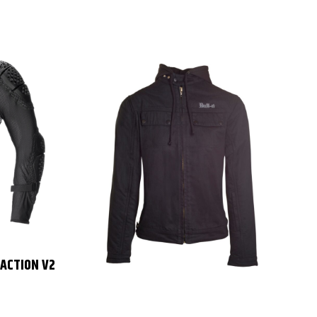
ACTION V2
P