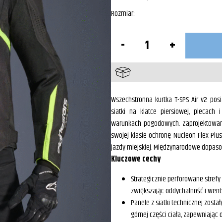
Rozmiar
ilość
Kurtka
Wodoodporna
Męska
T-
SPS
Air
V2
Wszechstronna kurtka T-SPS Air v2 pos
Alpinestars
siatki na klatce piersiowej, plecac
Czarny/
Żółty
warunkach pogodowych. Zaprojektowa
Klasa
swojej klasie ochronę Nucleon Flex Plus
A
jazdy miejskiej. Międzynarodowe dopas
Kluczowe cechy
Strategicznie perforowane stref
zwiększając oddychalność i wenty
Panele z siatki technicznej zos
górnej części ciała, zapewniając