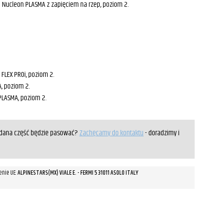
ej Nucleon PLASMA z zapięciem na rzep, poziom 2.
FLEX PROi, poziom 2.
, poziom 2.
PLASMA, poziom 2.
y dana część będzie pasować?
Zachęcamy do kontaktu
- doradzimy i
enie UE:
ALPINESTARS(MX) VIALE E. - FERMI 5 31011 ASOLO ITALY