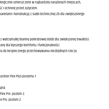
egicznie umieszczone w najbardziej narażonych miejscach,
 i ochronę przed zużyciem.
anelami i konstrukcją z siatki technicznej 2D dla zwiększonego
 z wytrzymałej tkaniny poliestrowej 600D dla zwiększonej trwałości.
ny dla lepszego komfortu i funkcjonalności.
 do bezpiecznego przechowywania niezbędnych rzeczy.
ucleon Flex Plus poziomu 1.
ARTA:
lex Pro: poziom 2.
x Pro: poziom 2.