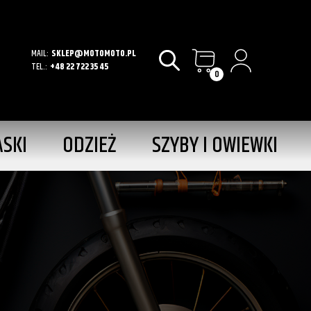
MAIL:
SKLEP@MOTOMOTO.PL
TEL.:
+48 22 722 35 45
0
ASKI
ODZIEŻ
SZYBY I OWIEWKI