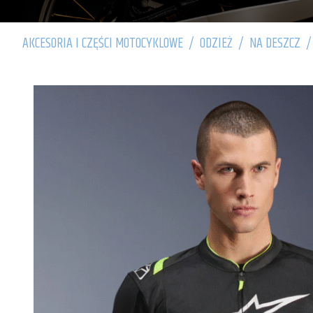
AKCESORIA I CZĘŚCI MOTOCYKLOWE
/
ODZIEŻ
/
NA DESZCZ