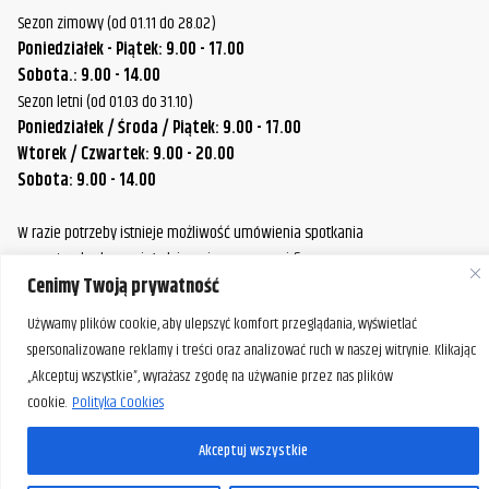
Sezon zimowy (od 01.11 do 28.02)
Poniedziałek - Piątek: 9.00 - 17.00
Sobota.: 9.00 - 14.00
Sezon letni (od 01.03 do 31.10)
Poniedziałek / Środa / Piątek: 9.00 - 17.00
Wtorek / Czwartek: 9.00 - 20.00
Sobota: 9.00 - 14.00
W razie potrzeby istnieje możliwość umówienia spotkania
poza standardowymi godzinami pracy naszej firmy.
Cenimy Twoją prywatność
Prosimy o wcześniejszy kontakt, aby ustalić dogodny termin.
Używamy plików cookie, aby ulepszyć komfort przeglądania, wyświetlać
spersonalizowane reklamy i treści oraz analizować ruch w naszej witrynie. Klikając
„Akceptuj wszystkie”, wyrażasz zgodę na używanie przez nas plików
cookie.
Polityka Cookies
Akceptuj wszystkie