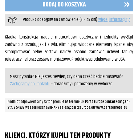
DODAJ DO KOSZYKA
Czarne
Produkt dostępny na zamówienie (3 – 45 dni)
Więcej informacji
Gładka konstrukcja nadaje motocyklowi estetyczny i jednolity wygląd
zarówno z przodu, jak i z tyłu, eliminując widoczne elementy łączne. Aby
skompletować pełny zestaw, należy osobno zamówić uchwyt tablicy
rejestracyjnej oraz zestaw montażowy. Produkt wyprodukowano w USA.
Masz pytania? Nie jesteś pewien, czy dana część będzie pasować?
Zachęcamy do kontaktu
- doradzimy i pomożemy w wyborze.
Podmiot odpowiedzialny za ten produkt na terenie UE:
Parts Europe Conrad Röntgen-
Str. 2 54332 Wasserliesch GERMANY sales@partseurope.eu www.partseurope.eu
KLIENCI, KTÓRZY KUPILI TEN PRODUKTY