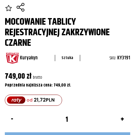
MOCOWANIE TABLICY
REJESTRACYJNEJ ZAKRZYWIONE
CZARNE
Kuryakyn
SKU:
KY3191
Sztuka
749,00
zł
brutto
Poprzednia najniższa cena:
749,00
zł
.
raty
21,72
PLN
od
ilość
Mocowanie
tablicy
rejestracyjnej
zakrzywione