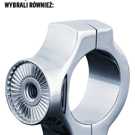
WYBRALI RÓWNIEŻ:
M