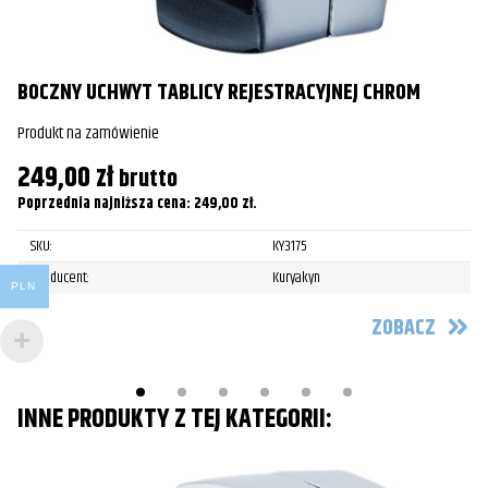
Pr
4
Po
BOCZNY UCHWYT TABLICY REJESTRACYJNEJ CHROM
Produkt na zamówienie
249,00
zł
brutto
Poprzednia najniższa cena:
249,00
zł
.
SKU:
KY3175
Producent:
Kuryakyn
PLN
ZOBACZ
INNE PRODUKTY Z TEJ KATEGORII: