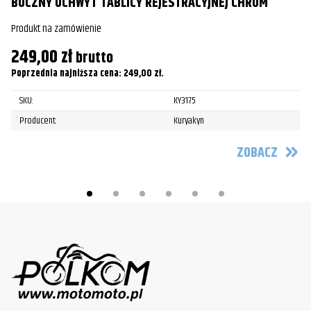
BOCZNY UCHWYT TABLICY REJESTRACYJNEJ CHROM
Produkt na zamówienie
249,00
zł
brutto
Poprzednia najniższa cena:
249,00
zł
.
SKU:
KY3175
Producent:
Kuryakyn
ZOBACZ