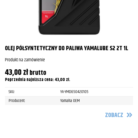
O
Pr
4
Po
OLEJ PÓŁSYNTETYCZNY DO PALIWA YAMALUBE S2 2T 1L
Produkt na zamówienie
43,00
zł
brutto
Poprzednia najniższa cena:
43,00
zł
.
SKU:
YA-YMD650420105
Producent:
Yamaha OEM
ZOBACZ