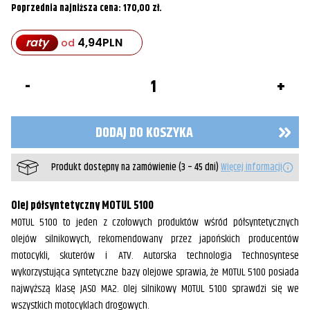
Poprzednia najniższa cena:
170,00
zł
.
raty
4,94
PLN
od
ilość
Olej
Silnikowy
MOTUL
5100
DODAJ DO KOSZYKA
15W-
50
4T
Produkt dostępny na zamówienie (3 – 45 dni)
Więcej informacji
4L
Olej półsyntetyczny MOTUL 5100
MOTUL 5100 to jeden z czołowych produktów wśród półsyntetycznych
olejów silnikowych, rekomendowany przez japońskich producentów
motocykli, skuterów i ATV. Autorska technologia Technosyntese
wykorzystująca syntetyczne bazy olejowe sprawia, że MOTUL 5100 posiada
najwyższą klasę JASO MA2. Olej silnikowy MOTUL 5100 sprawdzi się we
wszystkich motocyklach drogowych.