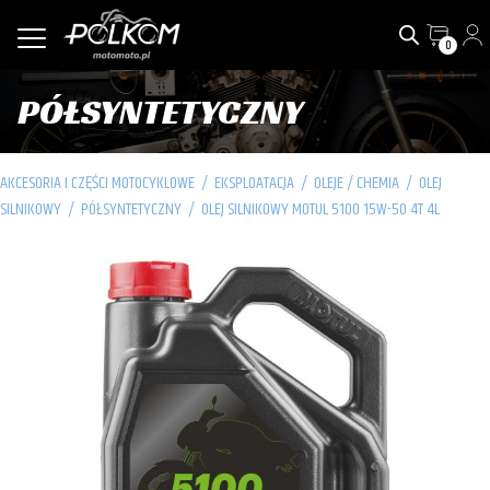
0
PÓŁSYNTETYCZNY
AKCESORIA I CZĘŚCI MOTOCYKLOWE
/
EKSPLOATACJA
/
OLEJE / CHEMIA
/
OLEJ
SILNIKOWY
/
PÓŁSYNTETYCZNY
/
OLEJ SILNIKOWY MOTUL 5100 15W-50 4T 4L