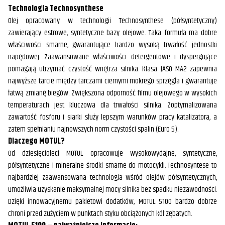
Technologia Technosynthese
Olej opracowany w technologii Technosynthese (półsyntetyczny)
zawierający estrowe, syntetyczne bazy olejowe. Taka formuła ma dobre
właściwości smarne, gwarantujące bardzo wysoką trwałość jednostki
napędowej. Zaawansowane właściwości detergentowe i dyspergujące
pomagają utrzymać czystość wnętrza silnika. Klasa JASO MA2 zapewnia
najwyższe tarcie między tarczami ciernymi mokrego sprzęgła i gwarantuje
łatwą zmianę biegów. Zwiększona odporność filmu olejowego w wysokich
temperaturach jest kluczowa dla trwałości silnika. Zoptymalizowana
zawartość fosforu i siarki służy lepszym warunków pracy katalizatora, a
zatem spełnianiu najnowszych norm czystości spalin (Euro 5).
Dlaczego MOTUL?
Od dziesięcioleci MOTUL opracowuje wysokowydajne, syntetyczne,
półsyntetyczne i mineralne środki smarne do motocykli. Technosyntese to
najbardziej zaawansowana technologia wśród olejów półsyntetycznych,
umożliwia uzyskanie maksymalnej mocy silnika bez spadku niezawodności.
Dzięki innowacyjnemu pakietowi dodatków, MOTUL 5100 bardzo dobrze
chroni przed zużyciem w punktach styku obciążonych kół zębatych.