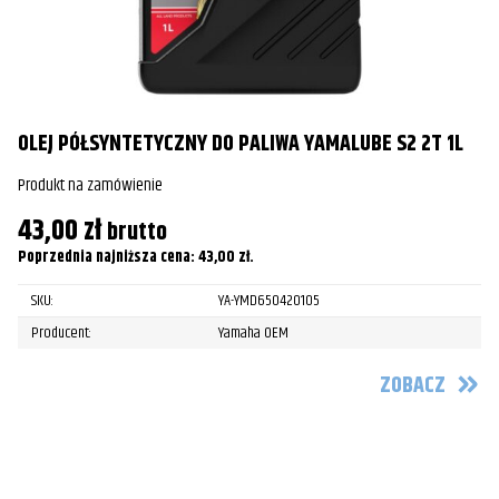
Pr
4
Po
OLEJ PÓŁSYNTETYCZNY DO PALIWA YAMALUBE S2 2T 1L
Produkt na zamówienie
43,00
zł
brutto
Poprzednia najniższa cena:
43,00
zł
.
SKU:
YA-YMD650420105
Producent:
Yamaha OEM
ZOBACZ