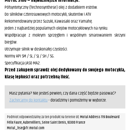
MOTUL 5100 – najważniejsze informacje:
Półsyntetyczny (Technosynthese) olej z dodatkiem estrów.
Do silników czterosuwowych motocykli, skuterów i ATV
Rekomendowany przez Suzuki, Kawasaki oraz Yamahę.
Jeden z najbardziej popularnych olejów motocyklowych na rynku.
Współpracuje z mokrym sprzęgłem i wspólnym smarowaniem skrzyni
biegów.
Utrzymuje silnik w doskonałej czystości.
Normy API SM / SL / SJ / SH / SG.
Specyfikacja JASO MA2.
Przed zakupem sprawdź olej dedykowany do swojego motocykla,
klasę lepkości oraz potrzebną ilość.
Masz pytania? Nie jesteś pewien, czy dana część będzie pasować?
Zachęcamy do kontaktu
- doradzimy i pomożemy w wyborze.
Podmiot odpowiedzialny za ten produkt na terenie UE:
Motul Address 119 Boulevard
Félix Faure, Aubervilliers, Seine Saint Denis, 93300 France
Motul_hse@fr.motul.com