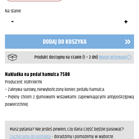
Na stanie
ilość
Nakładka
na
pedał
hamulca
DODAJ DO KOSZYKA
Kuryakyn
7588
Produkt dostępny na stanie (1 – 2 dni)
Więcej informacji
Nakładka na pedał hamulca 7588
Producent: KURYAKYN
– Zakrywa surowy, niewykończony koniec pedału hamulca.
– Piękny chrom z gumowymi wstawkami zapewniającymi antypoślizgową
powierzchnię.
Masz pytania? Nie jesteś pewien, czy dana część będzie pasować?
Zachęcamy do kontaktu
- doradzimy i pomożemy w wyborze.