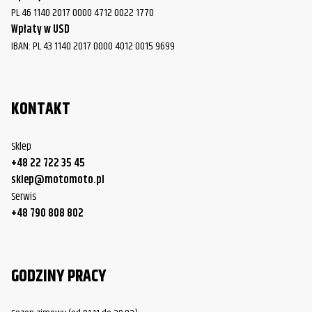
Davidson
PL 46 1140 2017 0000 4712 0022 1770
Wpłaty w USD
Harley-
FXSB Breakout
2015
IBAN: PL 43 1140 2017 0000 4012 0015 9699
Davidson
Harley-
FXSB Breakout
2016
Davidson
KONTAKT
Harley-
FXSB Breakout
2017
Davidson
Sklep
+48 22 722 35 45
Harley-
FXS Blackline
2011
sklep@motomoto.pl
Davidson
Serwis
Harley-
+48 790 808 802
FXS Blackline
2012
Davidson
Harley-
FXS Blackline
2013
GODZINY PRACY
Davidson
Harley-