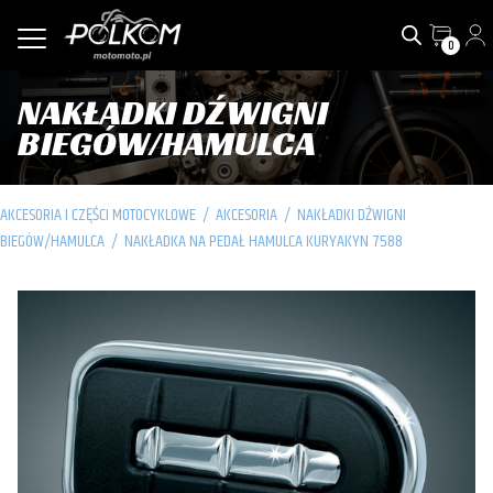
0
NAKŁADKI DŹWIGNI
BIEGÓW/HAMULCA
AKCESORIA I CZĘŚCI MOTOCYKLOWE
/
AKCESORIA
/
NAKŁADKI DŹWIGNI
BIEGÓW/HAMULCA
/
NAKŁADKA NA PEDAŁ HAMULCA KURYAKYN 7588