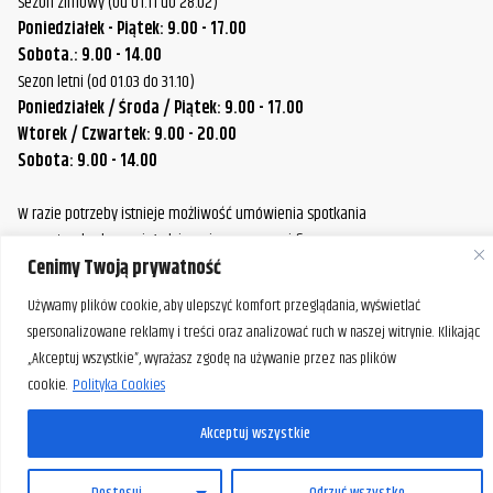
FXSTB Night Train
1999
Sezon zimowy (od 01.11 do 28.02)
Davidson
Poniedziałek - Piątek: 9.00 - 17.00
Sobota.: 9.00 - 14.00
Harley-
FXSTB Night Train
2000
Sezon letni (od 01.03 do 31.10)
Davidson
Poniedziałek / Środa / Piątek: 9.00 - 17.00
Harley-
Wtorek / Czwartek: 9.00 - 20.00
FXSTB Night Train
2001
Davidson
Sobota: 9.00 - 14.00
Harley-
W razie potrzeby istnieje możliwość umówienia spotkania
FXSTB Night Train
2002
Davidson
poza standardowymi godzinami pracy naszej firmy.
Cenimy Twoją prywatność
Prosimy o wcześniejszy kontakt, aby ustalić dogodny termin.
Harley-
FXSTB Night Train
2003
Davidson
Używamy plików cookie, aby ulepszyć komfort przeglądania, wyświetlać
spersonalizowane reklamy i treści oraz analizować ruch w naszej witrynie. Klikając
Harley-
FXSTB Night Train
2004
„Akceptuj wszystkie”, wyrażasz zgodę na używanie przez nas plików
Davidson
cookie.
Polityka Cookies
Harley-
FXSTB Night Train
2005
Akceptuj wszystkie
Davidson
PL
Harley-
Dostosuj
Odrzuć wszystko