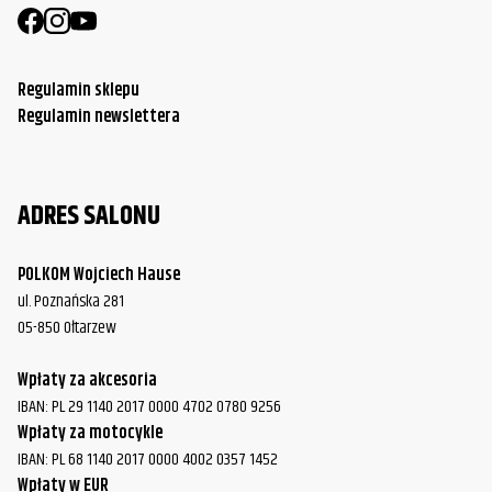
Harley-
FXDWG Dyna Wide Glide
2017
Davidson
Regulamin sklepu
Harley-
FXCW/FXCWC Rocker/Rocker
Regulamin newslettera
2008
Davidson
Custom
Harley-
FXCW/FXCWC Rocker/Rocker
2009
ADRES SALONU
Davidson
Custom
Harley-
FXCW/FXCWC Rocker/Rocker
2010
POLKOM Wojciech Hause
Davidson
Custom
ul. Poznańska 281
05-850 Ołtarzew
Harley-
FXCW/FXCWC Rocker/Rocker
2011
Davidson
Custom
Wpłaty za akcesoria
Harley-
IBAN: PL 29 1140 2017 0000 4702 0780 9256
FXSB Breakout
2013
Davidson
Wpłaty za motocykle
IBAN: PL 68 1140 2017 0000 4002 0357 1452
Harley-
FXSB Breakout
2014
Wpłaty w EUR