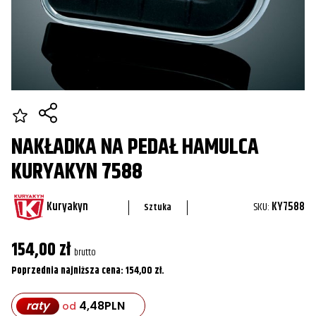
NAKŁADKA NA PEDAŁ HAMULCA
KURYAKYN 7588
Kuryakyn
SKU:
KY7588
Sztuka
154,00
zł
brutto
Poprzednia najniższa cena:
154,00
zł
.
raty
4,48
PLN
od