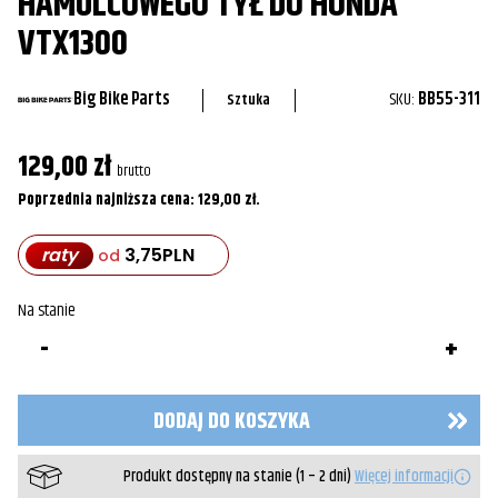
HAMULCOWEGO TYŁ DO HONDA
VTX1300
Big Bike Parts
SKU:
BB55-311
Sztuka
129,00
zł
brutto
Poprzednia najniższa cena:
129,00
zł
.
raty
3,75
PLN
od
Na stanie
ilość
Nakładka
na
zbiorniczek
płynu
DODAJ DO KOSZYKA
hamulcowego
tył
do
Produkt dostępny na stanie (1 – 2 dni)
Więcej informacji
Honda