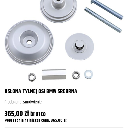
Honda
VTX1300R/S/T
2008
Honda
VTX1300R/S/T
2009
OSŁONA TYLNEJ OSI BMW SREBRNA
Produkt na zamówienie
365,00
zł
brutto
Poprzednia najniższa cena:
365,00
zł
.