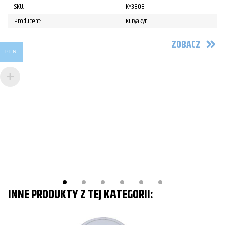
SKU:
KY3808
Producent:
Kuryakyn
C
ZOBACZ
PLN
Pr
4
Po
INNE PRODUKTY Z TEJ KATEGORII: