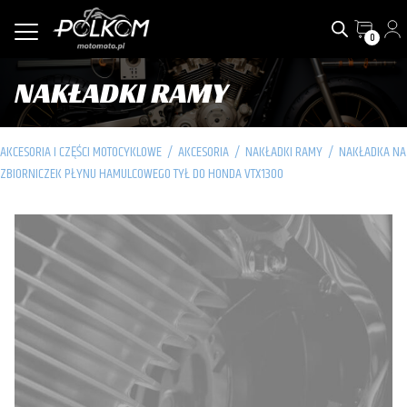
0
NAKŁADKI RAMY
AKCESORIA I CZĘŚCI MOTOCYKLOWE
/
AKCESORIA
/
NAKŁADKI RAMY
/
NAKŁADKA NA
ZBIORNICZEK PŁYNU HAMULCOWEGO TYŁ DO HONDA VTX1300