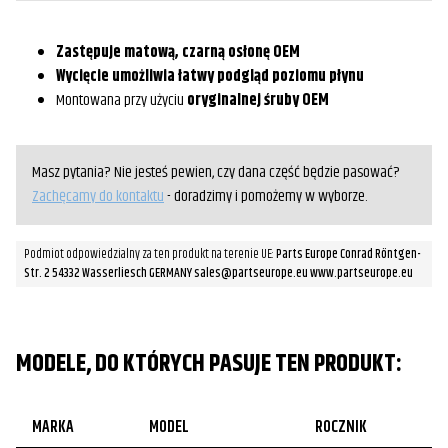
VTX1300
Zastępuje matową, czarną osłonę OEM
Wycięcie umożliwia łatwy podgląd poziomu płynu
Montowana przy użyciu
oryginalnej śruby OEM
Masz pytania? Nie jesteś pewien, czy dana część będzie pasować?
Zachęcamy do kontaktu
- doradzimy i pomożemy w wyborze.
Podmiot odpowiedzialny za ten produkt na terenie UE:
Parts Europe Conrad Röntgen-
Str. 2 54332 Wasserliesch GERMANY sales@partseurope.eu www.partseurope.eu
MODELE, DO KTÓRYCH PASUJE TEN PRODUKT:
MARKA
MODEL
ROCZNIK