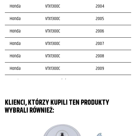
Honda
VTX1300C
2004
Honda
VTX1300C
2005
Honda
VTX1300C
2006
Honda
VTX1300C
2007
Honda
VTX1300C
2008
Honda
VTX1300C
2009
Honda
VTX1300R/S/T
2003
Honda
VTX1300R/S/T
2004
KLIENCI, KTÓRZY KUPILI TEN PRODUKTY
Honda
VTX1300R/S/T
2005
WYBRALI RÓWNIEŻ:
Honda
VTX1300R/S/T
2006
Honda
VTX1300R/S/T
2007