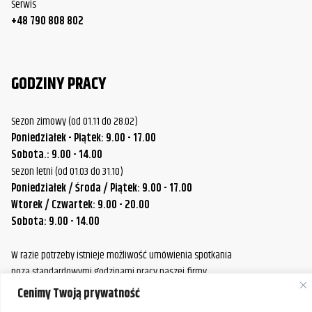
Serwis
+48 790 808 802
GODZINY PRACY
Sezon zimowy (od 01.11 do 28.02)
Poniedziałek - Piątek: 9.00 - 17.00
Sobota.: 9.00 - 14.00
Sezon letni (od 01.03 do 31.10)
Poniedziałek / Środa / Piątek: 9.00 - 17.00
Wtorek / Czwartek: 9.00 - 20.00
Sobota: 9.00 - 14.00
W razie potrzeby istnieje możliwość umówienia spotkania
poza standardowymi godzinami pracy naszej firmy.
Prosimy o wcześniejszy kontakt, aby ustalić dogodny termin.
Cenimy Twoją prywatność