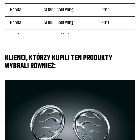
Honda
GL1800 Gold Wing
2010
Honda
GL1800 Gold Wing
2011
Honda
GL1800 Gold Wing
2012
Honda
GL1800 Gold Wing
2013
KLIENCI, KTÓRZY KUPILI TEN PRODUKTY
Honda
GL1800 Gold Wing
2014
WYBRALI RÓWNIEŻ:
Honda
GL1800 Gold Wing
2015
Honda
GL1800 Gold Wing
2016
Honda
GL1800 Gold Wing
2017