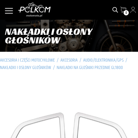
0
NAKŁADKI I OSŁONY
GŁOŚNIKÓW
AKCESORIA I CZĘŚCI MOTOCYKLOWE
/
AKCESORIA
/
AUDIO/ELEKTRONIKA/GPS
/
NAKŁADKI I OSŁONY GŁOŚNIKÓW
/
NAKŁADKI NA GŁOŚNIKI PRZEDNIE GL1800