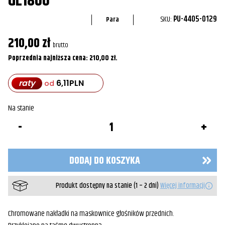
GL1800
SKU:
PU-4405-0129
Para
210,00
zł
brutto
Poprzednia najniższa cena:
210,00
zł
.
raty
6,11
PLN
od
Na stanie
ilość
Nakładki
na
głośniki
przednie
DODAJ DO KOSZYKA
GL1800
Produkt dostępny na stanie (1 – 2 dni)
Więcej informacji
Chromowane nakładki na maskownice głośników przednich.