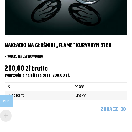
NAKŁADKI NA GŁOŚNIKI „FLAME” KURYAKYN 3788
N
Produkt na zamówienie
Pr
200,00
zł
1
brutto
Poprzednia najniższa cena:
200,00
zł
.
Po
SKU:
KY3788
Producent:
Kuryakyn
PLN
ZOBACZ