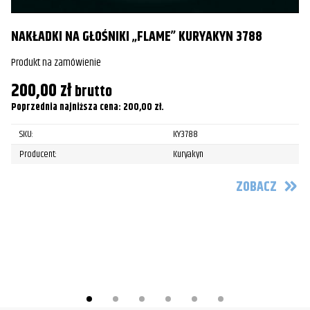
NAKŁADKI NA GŁOŚNIKI „FLAME” KURYAKYN 3788
N
Produkt na zamówienie
Pr
200,00
zł
1
brutto
Poprzednia najniższa cena:
200,00
zł
.
Po
SKU:
KY3788
Producent:
Kuryakyn
ZOBACZ