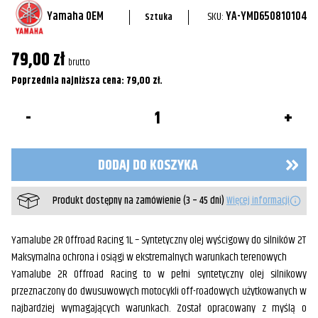
Yamaha OEM
SKU:
YA-YMD650810104
Sztuka
79,00
zł
brutto
Poprzednia najniższa cena:
79,00
zł
.
ilość
Olej
syntetyczny
do
paliwa
DODAJ DO KOSZYKA
Yamalube
RS2
2T
Produkt dostępny na zamówienie (3 – 45 dni)
Więcej informacji
off-
road
1L
Yamalube 2R Offroad Racing 1L – Syntetyczny olej wyścigowy do silników 2T
Maksymalna ochrona i osiągi w ekstremalnych warunkach terenowych
Yamalube 2R Offroad Racing to w pełni syntetyczny olej silnikowy
przeznaczony do dwusuwowych motocykli off-roadowych użytkowanych w
najbardziej wymagających warunkach. Został opracowany z myślą o