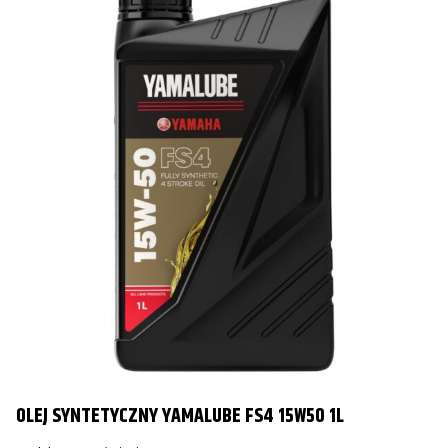
OLEJ SYNTETYCZNY YAMALUBE FS4 15W50 1L
O