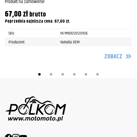
Produkt na zamówienie
Pr
67,00
zł
7
brutto
Poprzednia najniższa cena:
67,00
zł
.
Po
SKU:
YA-YMD650120106
Producent:
Yamaha OEM
ZOBACZ