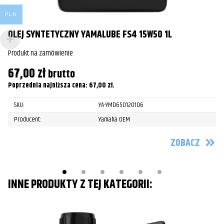
PLN
OLEJ SYNTETYCZNY YAMALUBE FS4 15W50 1L
O
Produkt na zamówienie
Pr
67,00
zł
7
brutto
Poprzednia najniższa cena:
67,00
zł
.
Po
SKU:
YA-YMD650120106
Producent:
Yamaha OEM
ZOBACZ
INNE PRODUKTY Z TEJ KATEGORII: