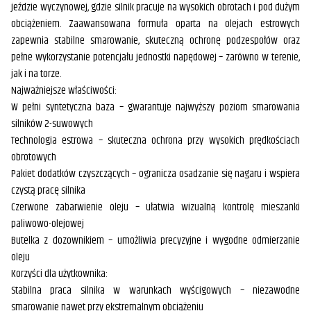
jeździe wyczynowej, gdzie silnik pracuje na wysokich obrotach i pod dużym
obciążeniem. Zaawansowana formuła oparta na olejach estrowych
zapewnia stabilne smarowanie, skuteczną ochronę podzespołów oraz
pełne wykorzystanie potencjału jednostki napędowej – zarówno w terenie,
jak i na torze.
Najważniejsze właściwości:
W pełni syntetyczna baza – gwarantuje najwyższy poziom smarowania
silników 2-suwowych
Technologia estrowa – skuteczna ochrona przy wysokich prędkościach
obrotowych
Pakiet dodatków czyszczących – ogranicza osadzanie się nagaru i wspiera
czystą pracę silnika
Czerwone zabarwienie oleju – ułatwia wizualną kontrolę mieszanki
paliwowo-olejowej
Butelka z dozownikiem – umożliwia precyzyjne i wygodne odmierzanie
oleju
Korzyści dla użytkownika:
Stabilna praca silnika w warunkach wyścigowych – niezawodne
smarowanie nawet przy ekstremalnym obciążeniu