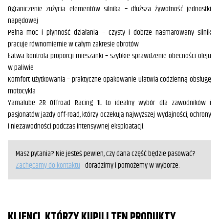
Ograniczenie zużycia elementów silnika – dłuższa żywotność jednostki
napędowej
Pełna moc i płynność działania – czysty i dobrze nasmarowany silnik
pracuje równomiernie w całym zakresie obrotów
Łatwa kontrola proporcji mieszanki – szybkie sprawdzenie obecności oleju
w paliwie
Komfort użytkowania – praktyczne opakowanie ułatwia codzienną obsługę
motocykla
Yamalube 2R Offroad Racing 1L to idealny wybór dla zawodników i
pasjonatów jazdy off-road, którzy oczekują najwyższej wydajności, ochrony
i niezawodności podczas intensywnej eksploatacji.
Masz pytania? Nie jesteś pewien, czy dana część będzie pasować?
Zachęcamy do kontaktu
- doradzimy i pomożemy w wyborze.
KLIENCI, KTÓRZY KUPILI TEN PRODUKTY