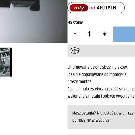
raty
46,11
PLN
od
Na stanie
ilość
Osłona
skrzyni
biegów
Honda
GL1500
Valkyrie
F6C
Chromowane osłony skrzyni biegów.
Idealnie dopasowane do motocykla.
Prosty montaż.
Osłania mało estetyczną część silnika i 
Wykonane z metalu i pokryte wysokiej j
Masz pytania? Nie jesteś pewien, cz
pomożemy w wyborze.