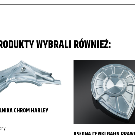
er/F6CT
er/F6CT
PRODUKTY WYBRALI RÓWNIEŻ:
er/F6CT
ILNIKA CHROM HARLEY
pny
OSŁONA CEWKI BAHN PRAW