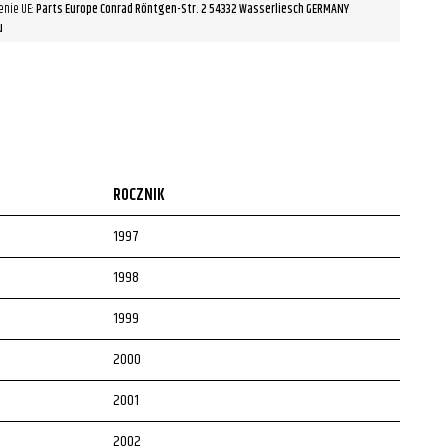
enie UE:
Parts Europe Conrad Röntgen-Str. 2 54332 Wasserliesch GERMANY
u
ROCZNIK
1997
1998
1999
2000
2001
2002