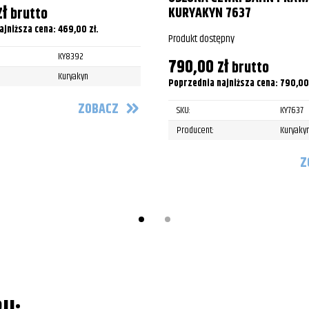
zł
brutto
KURYAKYN 7637
ajniższa cena:
469,00
zł
.
Produkt dostępny
KY8392
790,00
zł
brutto
Kuryakyn
Poprzednia najniższa cena:
790,0
ZOBACZ
SKU:
KY7637
Producent:
Kuryaky
Z