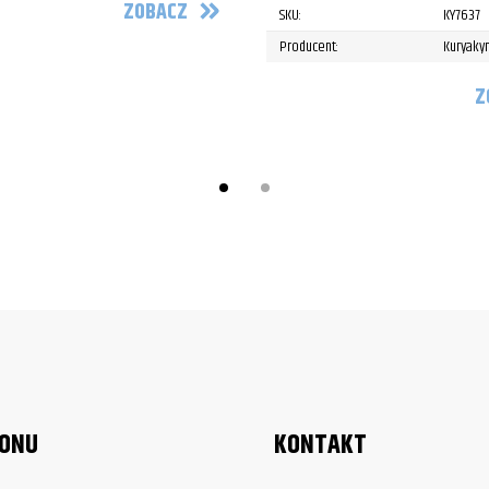
ZOBACZ
SKU:
KY7637
Producent:
Kuryaky
Z
LONU
KONTAKT