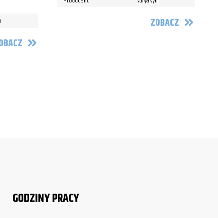
Producent:
Kuryakyn
n
ZOBACZ
OBACZ
GODZINY PRACY