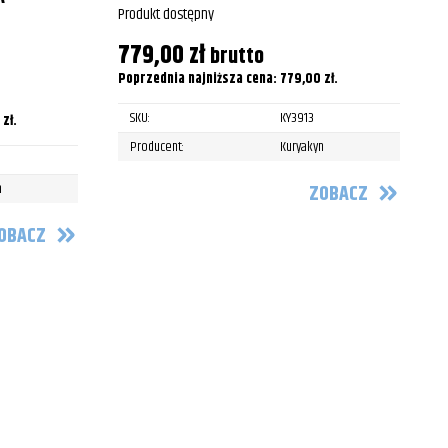
Produkt dostępny
779,00
zł
brutto
P
Poprzednia najniższa cena:
779,00
zł
.
SKU:
KY3913
P
0
zł
.
Producent:
Kuryakyn
n
ZOBACZ
OBACZ