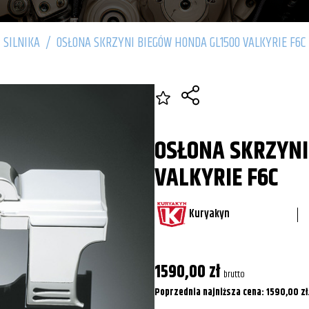
 SILNIKA
/
OSŁONA SKRZYNI BIEGÓW HONDA GL1500 VALKYRIE F6C
OSŁONA SKRZYNI
VALKYRIE F6C
Kuryakyn
1590,00
zł
brutto
Poprzednia najniższa cena:
1590,00
zł