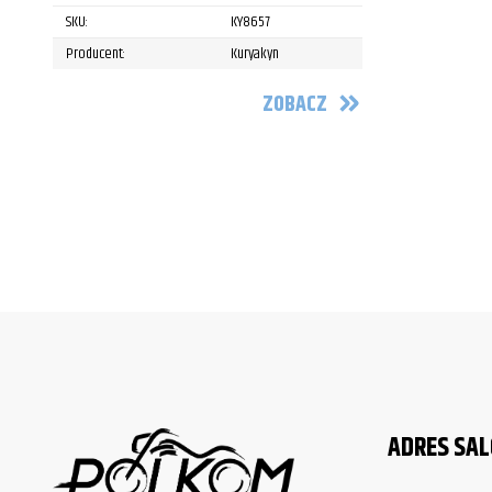
SKU:
KY8657
Producent:
Kuryakyn
ZOBACZ
ADRES SA