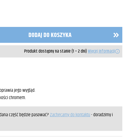
DODAJ DO KOSZYKA
Produkt dostępny na stanie (1 – 2 dni)
Więcej informacji
poprawia jego wygląd.
akości chromem.
y dana część będzie pasować?
Zachęcamy do kontaktu
- doradzimy i