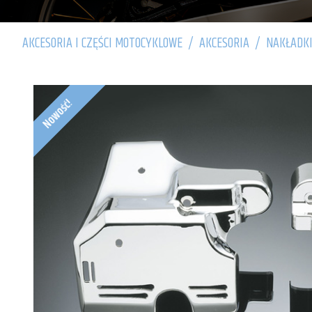
AKCESORIA I CZĘŚCI MOTOCYKLOWE
/
AKCESORIA
/
NAKŁADKI
Nowość!