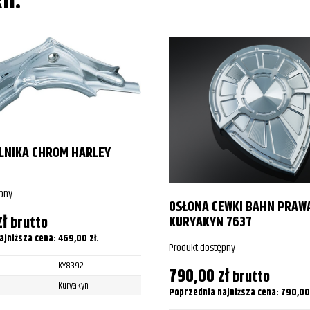
II:
ILNIKA CHROM HARLEY
pny
OSŁONA CEWKI BAHN PRAW
zł
brutto
KURYAKYN 7637
ajniższa cena:
469,00
zł
.
Produkt dostępny
KY8392
790,00
zł
brutto
Kuryakyn
Poprzednia najniższa cena:
790,0