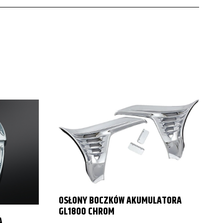
2003
2000
2001
2002
OSŁONY BOCZKÓW AKUMULATORA
GL1800 CHROM
A