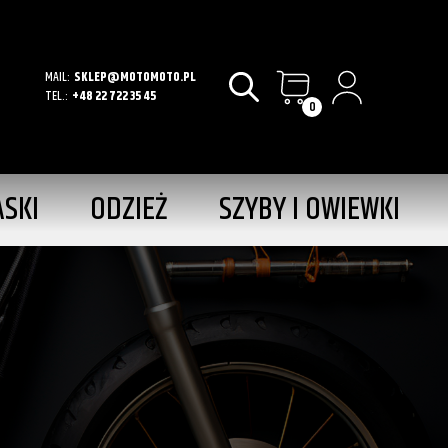
MAIL:
SKLEP@MOTOMOTO.PL
TEL.:
+48 22 722 35 45
0
ASKI
ODZIEŻ
SZYBY I OWIEWKI