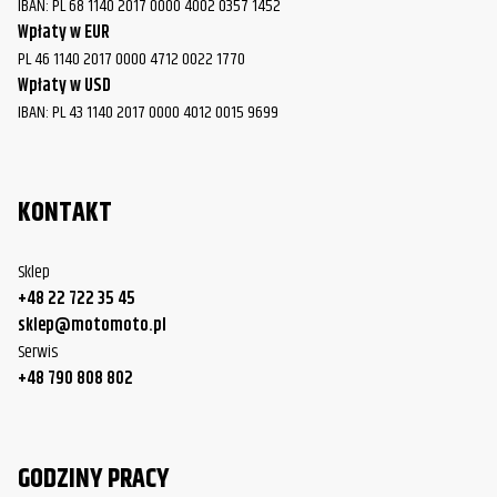
IBAN: PL 68 1140 2017 0000 4002 0357 1452
Harley-
FLHT/FLHTC/FLHTCU Electra Glide
2012
Wpłaty w EUR
Davidson
PL 46 1140 2017 0000 4712 0022 1770
Wpłaty w USD
Harley-
FLHT/FLHTC/FLHTCU Electra Glide
2013
IBAN: PL 43 1140 2017 0000 4012 0015 9699
Davidson
Harley-
FLHT/FLHTC/FLHTCU Electra Glide
2014
Davidson
KONTAKT
Harley-
FLHT/FLHTC/FLHTCU Electra Glide
2015
Davidson
Sklep
+48 22 722 35 45
Harley-
FLHT/FLHTC/FLHTCU Electra Glide
2016
sklep@motomoto.pl
Davidson
Serwis
Harley-
+48 790 808 802
FLHT/FLHTC/FLHTCU Electra Glide
2017
Davidson
Harley-
FLHT/FLHTC/FLHTCU Electra Glide
2018
GODZINY PRACY
Davidson