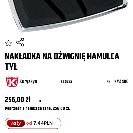
NAKŁADKA NA DŹWIGNIĘ HAMULCA
TYŁ
Kuryakyn
SKU:
KY4406
Sztuka
256,00
zł
brutto
Poprzednia najniższa cena:
256,00
zł
.
raty
7,44
PLN
od