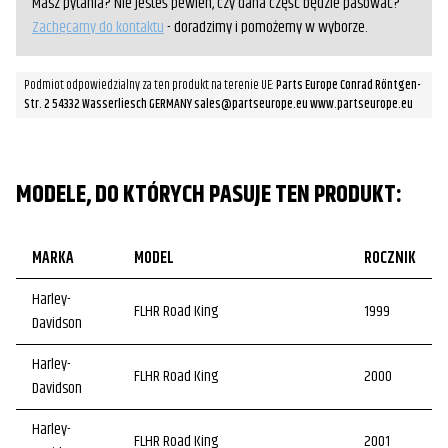
Masz pytania? Nie jesteś pewien, czy dana część będzie pasować?
Zachęcamy do kontaktu
- doradzimy i pomożemy w wyborze.
Podmiot odpowiedzialny za ten produkt na terenie UE:
Parts Europe Conrad Röntgen-
Str. 2 54332 Wasserliesch GERMANY sales@partseurope.eu www.partseurope.eu
MODELE, DO KTÓRYCH PASUJE TEN PRODUKT:
MARKA
MODEL
ROCZNIK
Harley-
FLHR Road King
1999
Davidson
Harley-
FLHR Road King
2000
Davidson
Harley-
FLHR Road King
2001