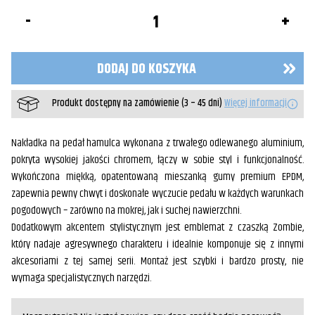
ilość
Nakładka
na
dźwignię
hamulca
DODAJ DO KOSZYKA
tył
Produkt dostępny na zamówienie (3 – 45 dni)
Więcej informacji
Nakładka na pedał hamulca wykonana z trwałego odlewanego aluminium,
pokryta wysokiej jakości chromem, łączy w sobie styl i funkcjonalność.
Wykończona miękką, opatentowaną mieszanką gumy premium EPDM,
zapewnia pewny chwyt i doskonałe wyczucie pedału w każdych warunkach
pogodowych – zarówno na mokrej, jak i suchej nawierzchni.
Dodatkowym akcentem stylistycznym jest emblemat z czaszką Zombie,
który nadaje agresywnego charakteru i idealnie komponuje się z innymi
akcesoriami z tej samej serii. Montaż jest szybki i bardzo prosty, nie
wymaga specjalistycznych narzędzi.