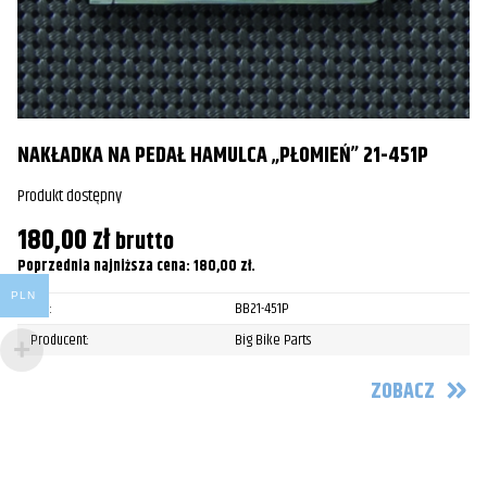
FLHR Road King
2008
Davidson
Harley-
FLHR Road King
2009
Davidson
Harley-
FLHR Road King
2010
D
NAKŁADKA NA PEDAŁ HAMULCA „PŁOMIEŃ” 21-451P
Davidson
Pr
Produkt dostępny
Harley-
FLHR Road King
2011
Davidson
1
180,00
zł
brutto
Po
Poprzednia najniższa cena:
180,00
zł
.
Harley-
FLHR Road King
2012
Davidson
PLN
SKU:
BB21-451P
Harley-
Producent:
Big Bike Parts
FLHR Road King
2013
Davidson
ZOBACZ
Harley-
FLHR Road King
2014
Davidson
Harley-