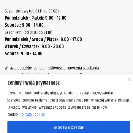
Harley-
FLHT/FLHTC/FLHTCU Electra Glide
2019
Sezon zimowy (od 01.11 do 28.02)
Davidson
Poniedziałek - Piątek: 9.00 - 17.00
Sobota.: 9.00 - 14.00
Harley-
FLHT/FLHTC/FLHTCU Electra Glide
2020
Sezon letni (od 01.03 do 31.10)
Davidson
Poniedziałek / Środa / Piątek: 9.00 - 17.00
Harley-
Wtorek / Czwartek: 9.00 - 20.00
FLHX/FLHXS Street Glide
2006
Davidson
Sobota: 9.00 - 14.00
Harley-
W razie potrzeby istnieje możliwość umówienia spotkania
FLHX/FLHXS Street Glide
2007
Davidson
poza standardowymi godzinami pracy naszej firmy.
Prosimy o wcześniejszy kontakt, aby ustalić dogodny termin.
Cenimy Twoją prywatność
Harley-
FLHX/FLHXS Street Glide
2008
Davidson
Używamy plików cookie, aby ulepszyć komfort przeglądania, wyświetlać
spersonalizowane reklamy i treści oraz analizować ruch w naszej witrynie. Klikając
Harley-
FLHX/FLHXS Street Glide
2009
„Akceptuj wszystkie”, wyrażasz zgodę na używanie przez nas plików
Davidson
cookie.
Polityka Cookies
Harley-
FLHX/FLHXS Street Glide
2010
Akceptuj wszystkie
Davidson