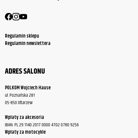
Harley-
FLHT/FLHTC/FLHTCU Electra Glide
2005
Davidson
Harley-
FLHT/FLHTC/FLHTCU Electra Glide
2006
Davidson
Regulamin sklepu
Harley-
Regulamin newslettera
FLHT/FLHTC/FLHTCU Electra Glide
2007
Davidson
Harley-
FLHT/FLHTC/FLHTCU Electra Glide
2008
ADRES SALONU
Davidson
Harley-
FLHT/FLHTC/FLHTCU Electra Glide
2009
POLKOM Wojciech Hause
Davidson
ul. Poznańska 281
05-850 Ołtarzew
Harley-
FLHT/FLHTC/FLHTCU Electra Glide
2010
Davidson
Wpłaty za akcesoria
Harley-
IBAN: PL 29 1140 2017 0000 4702 0780 9256
FLHT/FLHTC/FLHTCU Electra Glide
2011
Davidson
Wpłaty za motocykle