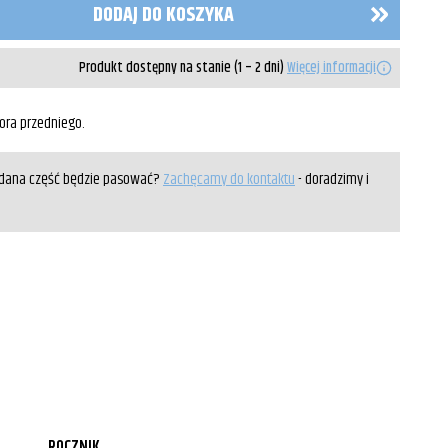
DODAJ DO KOSZYKA
Produkt dostępny na stanie (1 – 2 dni)
Więcej informacji
ora przedniego.
y dana część będzie pasować?
Zachęcamy do kontaktu
- doradzimy i
ROCZNIK