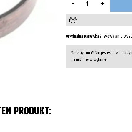
Panewka
lagi
górna
GL1800
Oryginalna panewka ślizgowa amortyzat
Masz pytania? Nie jesteś pewien, cz
pomożemy w wyborze.
TEN PRODUKT: