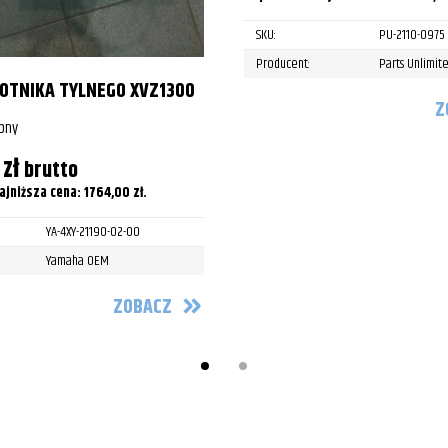
SKU:
PU-2110-0975
Producent:
Parts Unlimit
ŁOTNIKA TYLNEGO XVZ1300
Z
pny
0
zł
brutto
ajniższa cena:
1764,00
zł
.
YA-4XY-21190-02-00
Yamaha OEM
ZOBACZ