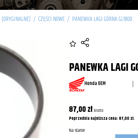
 (ORYGINALNE)
/
CZĘŚCI NOWE
/
PANEWKA LAGI GÓRNA GL1800
PANEWKA LAGI G
Honda OEM
87,00
zł
brutto
Poprzednia najniższa cena:
87,00
zł
.
Na stanie
ilość