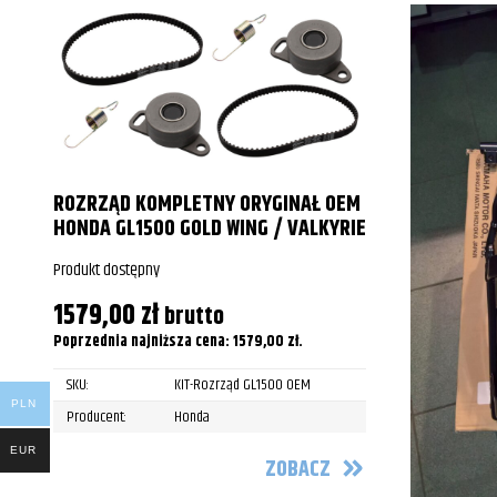
Honda
GL1800 Gol
Honda
GL1800 Gol
Honda
GL1800 Gol
Honda
GL1800 Gol
Honda
GL1800 Gol
ROZRZĄD KOMPLETNY ORYGINAŁ OEM
HONDA GL1500 GOLD WING / VALKYRIE
Honda
GL1800 Gol
Produkt dostępny
Honda
GL1800 Gol
1579,00
zł
brutto
Poprzednia najniższa cena:
1579,00
zł
.
SKU:
KIT-Rozrząd GL1500 OEM
PLN
Producent:
Honda
EUR
ZOBACZ