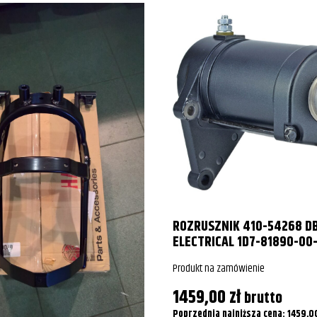
d Wing
d Wing
d Wing
d Wing
d Wing
d Wing
d Wing
ROZRUSZNIK 410-54268 D
ELECTRICAL 1D7-81890-00
Produkt na zamówienie
1459,00
zł
brutto
Poprzednia najniższa cena:
1459,0