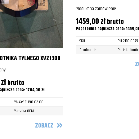
Produkt na zamówienie
1459,00
zł
brutto
Poprzednia najniższa cena:
1459,0
SKU:
PU-2110-0975
Producent:
Parts Unlimit
ŁOTNIKA TYLNEGO XVZ1300
Z
pny
0
zł
brutto
ajniższa cena:
1764,00
zł
.
YA-4XY-21190-02-00
Yamaha OEM
ZOBACZ