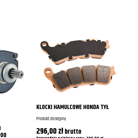
’
KLOCKI HAMULCOWE HONDA TYŁ
Produkt dostępny
P
B
296,00
zł
brutto
-00