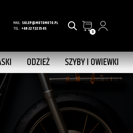
MAIL:
SKLEP@MOTOMOTO.PL
TEL.:
+48 22 722 35 45
0
ASKI
ODZIEŻ
SZYBY I OWIEWKI