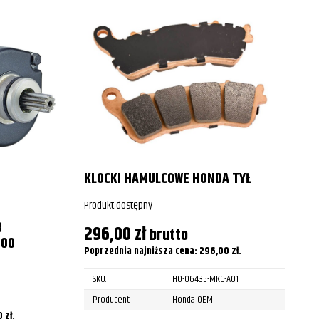
2004
2005
2006
2007
2008
2009
’
2010
KLOCKI HAMULCOWE HONDA TYŁ
Produkt dostępny
P
B
296,00
zł
brutto
-00
Poprzednia najniższa cena:
296,00
zł
.
P
SKU:
HO-06435-MKC-A01
Producent:
Honda OEM
0
zł
.