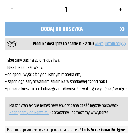
ilość
Pas
na
bak
Yamaha
DODAJ DO KOSZYKA
Drag
Star
1100
Produkt dostępny na stanie (1 – 2 dni)
Więcej informacji
Classic/Custom
– skórzany pas na zbiornik paliwa,
– idealnie dopasowany,
– od spodu wyściełany delikatnym materiałem,
– zapobiega zarysowaniom zbiornika w środkowej części baku,
– posiada kieszeń na drobiazgi z możliwością szybkiego wypięcia / wpięcia.
Masz pytania? Nie jesteś pewien, czy dana część będzie pasować?
Zachęcamy do kontaktu
- doradzimy i pomożemy w wyborze.
Podmiot odpowiedzialny za ten produkt na terenie UE:
Parts Europe Conrad Röntgen-