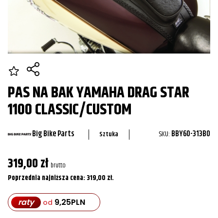
PAS NA BAK YAMAHA DRAG STAR
1100 CLASSIC/CUSTOM
Big Bike Parts
SKU:
BBY60-313BO
Sztuka
319,00
zł
brutto
Poprzednia najniższa cena:
319,00
zł
.
raty
9,25
PLN
od