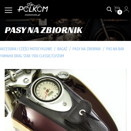
0
PASY NA ZBIORNIK
AKCESORIA I CZĘŚCI MOTOCYKLOWE
/
BAGAŻ
/
PASY NA ZBIORNIK
/
PAS NA BAK
YAMAHA DRAG STAR 1100 CLASSIC/CUSTOM