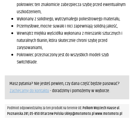
pokrowiec ten znakomicie zabezpiecza szybę przed ewentualnym
uszkodzeniem,
Wykonany z solidnego, wytrzymałego poliestrowego materiału,
Przemysłowe, mocne suwaki i nici zapewniają solidną jakość,
Wewnątrz miękka wyściółka wykonana z mieszanki sztucznych i
naturalnych tkanin, która skutecznie chroni szybę przed
zarysowaniami,
Pokrowiec przeznaczony jest do wszystkich modeli szyb
SwitchBlade.
Masz pytania? Nie jesteś pewien, czy dana część będzie pasować?
Zachęcamy do kontaktu
- doradzimy i pomożemy w wyborze.
Podmiot odpowiedzialny za ten produkt na terenie UE:
Polkom Wojciech Hause ul.
Poznańska 281, 05-850 Ołtarzew Polska sklep@motomoto.pl www.motomoto.pl