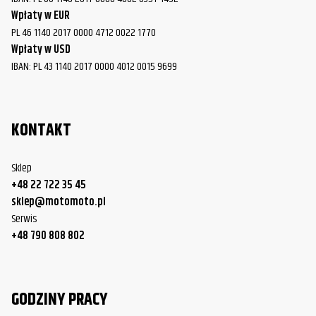
Wpłaty w EUR
Harley-
PL 46 1140 2017 0000 4712 0022 1770
FLSTC Heritage Softail Classic
2003
Davidson
Wpłaty w USD
IBAN: PL 43 1140 2017 0000 4012 0015 9699
Harley-
FLSTC Heritage Softail Classic
2004
Davidson
Harley-
KONTAKT
FLSTC Heritage Softail Classic
2005
Davidson
Harley-
Sklep
FLSTC Heritage Softail Classic
2006
Davidson
+48 22 722 35 45
sklep@motomoto.pl
Harley-
Serwis
FLSTC Heritage Softail Classic
2007
Davidson
+48 790 808 802
Harley-
FLSTC Heritage Softail Classic
2008
Davidson
GODZINY PRACY
Harley-
FLSTC Heritage Softail Classic
2009