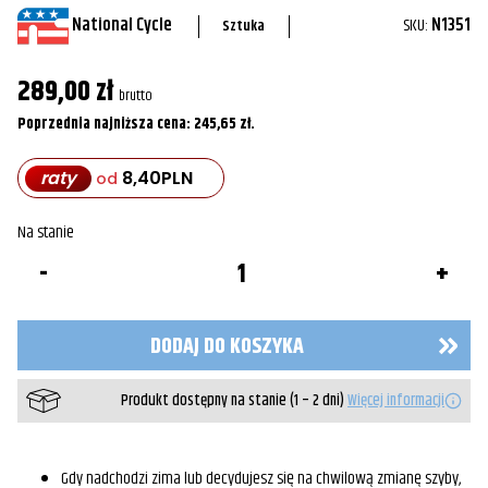
National Cycle
SKU:
N1351
Sztuka
289,00
zł
brutto
Poprzednia najniższa cena:
245,65
zł
.
raty
8,40
PLN
od
Na stanie
ilość
Pokrowiec
szyby
SwitchBlade®
N1351
DODAJ DO KOSZYKA
-
National
Cycle
Produkt dostępny na stanie (1 – 2 dni)
Więcej informacji
Gdy nadchodzi zima lub decydujesz się na chwilową zmianę szyby,