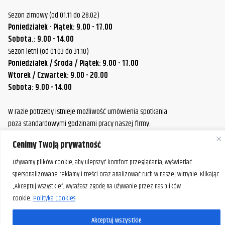
Davidson
Sezon zimowy (od 01.11 do 28.02)
Harley-
Poniedziałek - Piątek: 9.00 - 17.00
FLSTC Heritage Softail Classic
2010
Davidson
Sobota.: 9.00 - 14.00
Sezon letni (od 01.03 do 31.10)
Harley-
FLSTC Heritage Softail Classic
2011
Poniedziałek / Środa / Piątek: 9.00 - 17.00
Davidson
Wtorek / Czwartek: 9.00 - 20.00
Sobota: 9.00 - 14.00
Harley-
FLSTC Heritage Softail Classic
2012
Davidson
W razie potrzeby istnieje możliwość umówienia spotkania
Harley-
poza standardowymi godzinami pracy naszej firmy.
FLSTC Heritage Softail Classic
2013
Davidson
Prosimy o wcześniejszy kontakt, aby ustalić dogodny termin.
Cenimy Twoją prywatność
Harley-
FLSTC Heritage Softail Classic
2014
Używamy plików cookie, aby ulepszyć komfort przeglądania, wyświetlać
Davidson
spersonalizowane reklamy i treści oraz analizować ruch w naszej witrynie. Klikając
Harley-
„Akceptuj wszystkie”, wyrażasz zgodę na używanie przez nas plików
FLSTC Heritage Softail Classic
2015
Davidson
cookie.
Polityka Cookies
Harley-
Akceptuj wszystkie