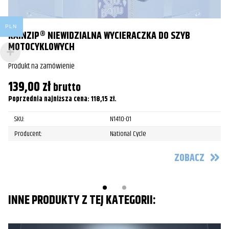
Harley-
FLHC Heritage Classic
2018
Davidson
PLN
RAINZIP® NIEWIDZIALNA WYCIERACZKA DO SZYB
S
Harley-
FLHC Heritage Classic
2019
MOTOCYKLOWYCH
Davidson
Pr
Produkt na zamówienie
Harley-
1
FLHC Heritage Classic
2020
139,00
zł
Davidson
brutto
Po
Poprzednia najniższa cena:
118,15
zł
.
Harley-
FLHC Heritage Classic
2021
Davidson
SKU:
N1410-01
Producent:
National Cycle
Harley-
FLHC Heritage Classic
2022
Davidson
ZOBACZ
Harley-
FLHC Heritage Classic
2023
Davidson
INNE PRODUKTY Z TEJ KATEGORII:
Harley-
FLHC Heritage Classic
2024
Davidson