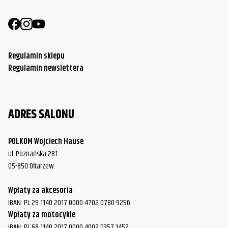
Harley-
FLSTC Heritage Softail Classic
1996
Davidson
Harley-
FLSTC Heritage Softail Classic
1997
Regulamin sklepu
Davidson
Regulamin newslettera
Harley-
FLSTC Heritage Softail Classic
1998
Davidson
ADRES SALONU
Harley-
FLSTC Heritage Softail Classic
1999
Davidson
POLKOM Wojciech Hause
Harley-
ul. Poznańska 281
FLSTC Heritage Softail Classic
2000
Davidson
05-850 Ołtarzew
Harley-
FLSTC Heritage Softail Classic
2001
Wpłaty za akcesoria
Davidson
IBAN: PL 29 1140 2017 0000 4702 0780 9256
Harley-
Wpłaty za motocykle
FLSTC Heritage Softail Classic
2002
Davidson
IBAN: PL 68 1140 2017 0000 4002 0357 1452