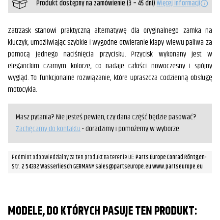
Produkt dostępny na zamówienie (3 – 45 dni)
Więcej informacji
Zatrzask stanowi praktyczną alternatywę dla oryginalnego zamka na
kluczyk, umożliwiając szybkie i wygodne otwieranie klapy wlewu paliwa za
pomocą jednego naciśnięcia przycisku. Przycisk wykonany jest w
eleganckim czarnym kolorze, co nadaje całości nowoczesny i spójny
wygląd. To funkcjonalne rozwiązanie, które upraszcza codzienną obsługę
motocykla.
Masz pytania? Nie jesteś pewien, czy dana część będzie pasować?
Zachęcamy do kontaktu
- doradzimy i pomożemy w wyborze.
Podmiot odpowiedzialny za ten produkt na terenie UE:
Parts Europe Conrad Röntgen-
Str. 2 54332 Wasserliesch GERMANY sales@partseurope.eu www.partseurope.eu
MODELE, DO KTÓRYCH PASUJE TEN PRODUKT: