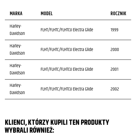
MARKA
MODEL
ROCZNIK
Harley-
FLHT/FLHTC/FLHTCU Electra Glide
1999
Davidson
Harley-
FLHT/FLHTC/FLHTCU Electra Glide
2000
Davidson
Harley-
FLHT/FLHTC/FLHTCU Electra Glide
2001
Davidson
Harley-
FLHT/FLHTC/FLHTCU Electra Glide
2002
Davidson
Harley-
FLHT/FLHTC/FLHTCU Electra Glide
2003
Davidson
KLIENCI, KTÓRZY KUPILI TEN PRODUKTY
Harley-
FLHT/FLHTC/FLHTCU Electra Glide
2004
WYBRALI RÓWNIEŻ:
Davidson