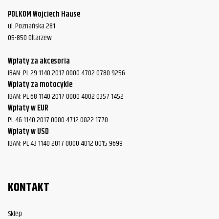
FLHX/FLHXS Street Glide
2017
Davidson
POLKOM Wojciech Hause
ul. Poznańska 281
Harley-
FLHX/FLHXS Street Glide
2018
05-850 Ołtarzew
Davidson
Harley-
Wpłaty za akcesoria
FLHX/FLHXS Street Glide
2019
Davidson
IBAN: PL 29 1140 2017 0000 4702 0780 9256
Wpłaty za motocykle
Harley-
IBAN: PL 68 1140 2017 0000 4002 0357 1452
FLHX/FLHXS Street Glide
2020
Davidson
Wpłaty w EUR
PL 46 1140 2017 0000 4712 0022 1770
Harley-
FLHX/FLHXS Street Glide
2021
Wpłaty w USD
Davidson
IBAN: PL 43 1140 2017 0000 4012 0015 9699
Harley-
FLHX/FLHXS Street Glide
2022
Davidson
KONTAKT
Harley-
FLHX/FLHXS Street Glide
2023
Davidson
Sklep
Harley-
FLTR/FLTRK/FLTRU/FLTRX/FLTRXS