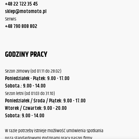
1999
+48 22 722 35 45
Davidson
Road Glide
sklep@motomoto.pl
Serwis
Harley-
FLTR/FLTRK/FLTRU/FLTRX/FLTRXS
2000
+48 790 808 802
Davidson
Road Glide
Harley-
FLTR/FLTRK/FLTRU/FLTRX/FLTRXS
2001
Davidson
Road Glide
GODZINY PRACY
Harley-
FLTR/FLTRK/FLTRU/FLTRX/FLTRXS
2002
Davidson
Road Glide
Sezon zimowy (od 01.11 do 28.02)
Poniedziałek - Piątek: 9.00 - 17.00
Harley-
FLTR/FLTRK/FLTRU/FLTRX/FLTRXS
2003
Sobota.: 9.00 - 14.00
Davidson
Road Glide
Sezon letni (od 01.03 do 31.10)
Harley-
FLTR/FLTRK/FLTRU/FLTRX/FLTRXS
Poniedziałek / Środa / Piątek: 9.00 - 17.00
2004
Davidson
Road Glide
Wtorek / Czwartek: 9.00 - 20.00
Sobota: 9.00 - 14.00
Harley-
FLTR/FLTRK/FLTRU/FLTRX/FLTRXS
2005
Davidson
Road Glide
W razie potrzeby istnieje możliwość umówienia spotkania
poza standardowymi godzinami pracy naszej firmy.