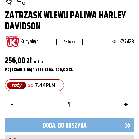
ZATRZASK WLEWU PALIWA HARLEY
DAVIDSON
Kuryakyn
SKU:
KY7428
Sztuka
256,00
zł
brutto
Poprzednia najniższa cena:
256,00
zł
.
raty
7,44
PLN
od
ilość
Zatrzask
wlewu
paliwa
Harley
DODAJ DO KOSZYKA
Davidson