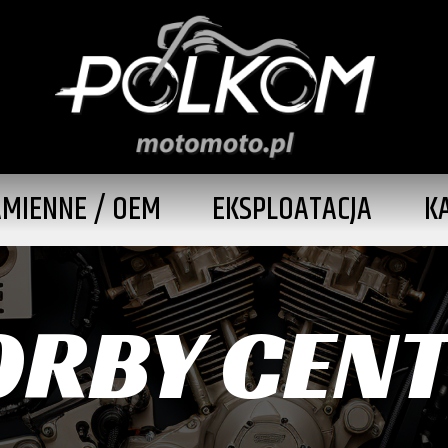
AMIENNE / OEM
EKSPLOATACJA
K
ORBY CEN