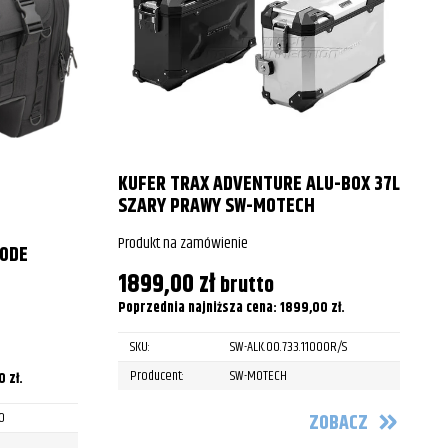
KUFER TRAX ADVENTURE ALU-BOX 37L
SZARY PRAWY SW-MOTECH
Produkt na zamówienie
00DE
1899,00
zł
brutto
P
Poprzednia najniższa cena:
1899,00
zł
.
SKU:
SW-ALK.00.733.11000R/S
P
Producent:
SW-MOTECH
00
zł
.
0
ZOBACZ