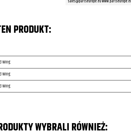
sales@partseurope.eu www.partseurope.e
TEN PRODUKT:
d Wing
d Wing
d Wing
PRODUKTY WYBRALI RÓWNIEŻ: