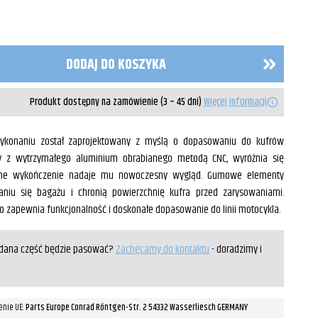
DODAJ DO KOSZYKA
Produkt dostępny na zamówienie (3 – 45 dni)
Więcej informacji
wykonaniu został zaprojektowany z myślą o dopasowaniu do kufrów
y z wytrzymałego aluminium obrabianego metodą CNC, wyróżnia się
zarne wykończenie nadaje mu nowoczesny wygląd. Gumowe elementy
aniu się bagażu i chronią powierzchnię kufra przed zarysowaniami.
o zapewnia funkcjonalność i doskonałe dopasowanie do linii motocykla.
y dana część będzie pasować?
Zachęcamy do kontaktu
- doradzimy i
enie UE:
Parts Europe Conrad Röntgen-Str. 2 54332 Wasserliesch GERMANY