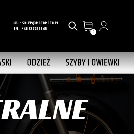
MAIL:
SKLEP@MOTOMOTO.PL
TEL.:
+48 22 722 35 45
0
ASKI
ODZIEŻ
SZYBY I OWIEWKI
TRALNE