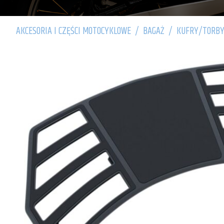
AKCESORIA I CZĘŚCI MOTOCYKLOWE
/
BAGAŻ
/
KUFRY/TORBY