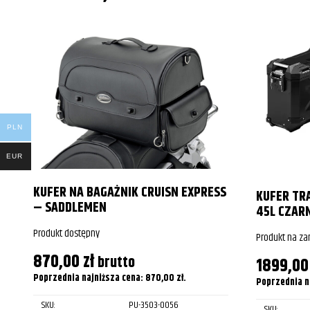
PLN
EUR
KUFER NA BAGAŻNIK CRUISN EXPRESS
KUFER TR
– SADDLEMEN
45L CZAR
Produkt dostępny
Produkt na z
870,00
zł
brutto
1899,0
Poprzednia najniższa cena:
870,00
zł
.
Poprzednia n
SKU:
PU-3503-0056
SKU: