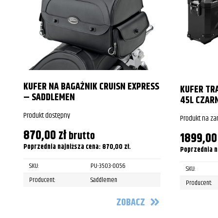
KUFER NA BAGAŻNIK CRUISN EXPRESS
KUFER TR
– SADDLEMEN
45L CZAR
Produkt dostępny
Produkt na z
870,00
zł
brutto
1899,0
Poprzednia najniższa cena:
870,00
zł
.
Poprzednia n
SKU:
PU-3503-0056
SKU:
Producent:
Saddlemen
Producent:
ZOBACZ