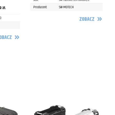
P
Producent:
SW-MOTECH
00
zł
.
0
ZOBACZ
OBACZ