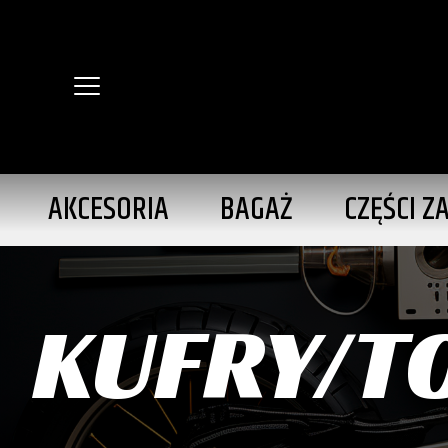
AKCESORIA
BAGAŻ
CZĘŚCI Z
KUFRY/T