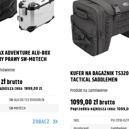
AX ADVENTURE ALU-BOX
NY PRAWY SW-MOTECH
amówienie
KUFER NA BAGAŻNIK TS32
TACTICAL SADDLEMEN
0
zł
brutto
ajniższa cena:
1899,00
zł
.
Produkt na zamówienie
1099,00
zł
SW-ALK.00.733.10000R/B
brutto
SW-MOTECH
Poprzednia najniższa cena:
1099,
SKU:
PU-3516-027
ZOBACZ
Producent:
Saddlemen