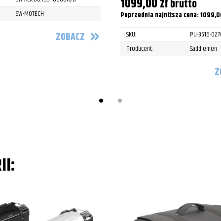
1099,00
zł
brutto
SW-MOTECH
Poprzednia najniższa cena:
1099,
SKU:
PU-3516-027
ZOBACZ
Producent:
Saddlemen
Z
II: