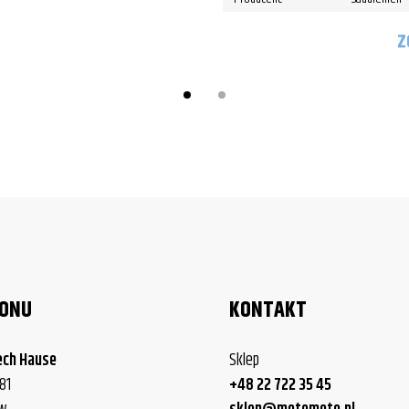
Z
LONU
KONTAKT
ech Hause
Sklep
81
+48 22 722 35 45