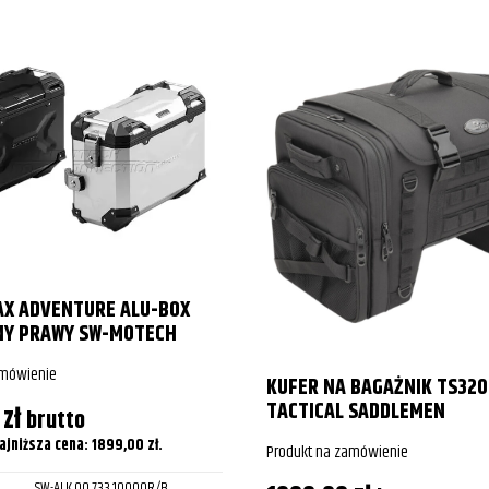
AX ADVENTURE ALU-BOX
NY PRAWY SW-MOTECH
amówienie
KUFER NA BAGAŻNIK TS32
TACTICAL SADDLEMEN
0
zł
brutto
ajniższa cena:
1899,00
zł
.
Produkt na zamówienie
SW-ALK.00.733.10000R/B