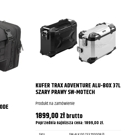
KUFER TRAX ADVENTURE ALU-BOX 37L
SZARY PRAWY SW-MOTECH
Produkt na zamówienie
00DE
1899,00
zł
brutto
P
Poprzednia najniższa cena:
1899,00
zł
.
SKU:
SW-ALK.00.733.11000R/S