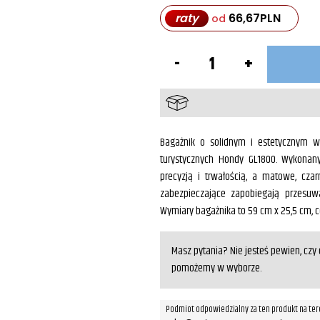
raty
66,67
PLN
od
ilość
Bagażnik
na
kufer
centralny
Czarny
GL1800
Bagażnik o solidnym i estetycznym 
turystycznych Hondy GL1800. Wykonan
precyzją i trwałością, a matowe, c
zabezpieczające zapobiegają przesuw
Wymiary bagażnika to 59 cm x 25,5 cm, c
Masz pytania? Nie jesteś pewien, cz
pomożemy w wyborze.
Podmiot odpowiedzialny za ten produkt na ter