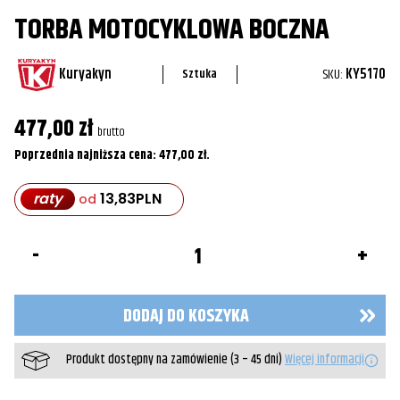
TORBA MOTOCYKLOWA BOCZNA
Kuryakyn
SKU:
KY5170
Sztuka
477,00
zł
brutto
Poprzednia najniższa cena:
477,00
zł
.
raty
13,83
PLN
od
ilość
Torba
motocyklowa
boczna
DODAJ DO KOSZYKA
Produkt dostępny na zamówienie (3 – 45 dni)
Więcej informacji