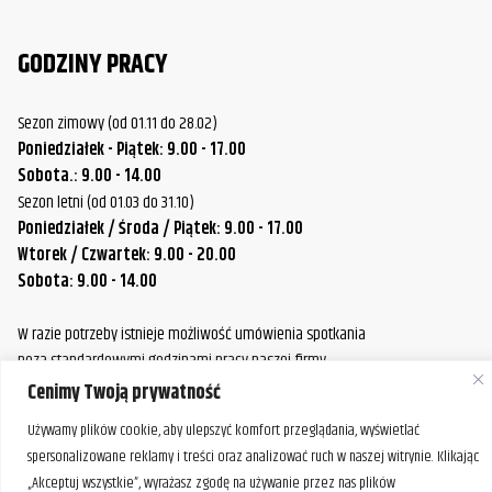
GODZINY PRACY
Sezon zimowy (od 01.11 do 28.02)
Poniedziałek - Piątek: 9.00 - 17.00
Sobota.: 9.00 - 14.00
Sezon letni (od 01.03 do 31.10)
Poniedziałek / Środa / Piątek: 9.00 - 17.00
Wtorek / Czwartek: 9.00 - 20.00
Sobota: 9.00 - 14.00
W razie potrzeby istnieje możliwość umówienia spotkania
poza standardowymi godzinami pracy naszej firmy.
Prosimy o wcześniejszy kontakt, aby ustalić dogodny termin.
Cenimy Twoją prywatność
Używamy plików cookie, aby ulepszyć komfort przeglądania, wyświetlać
spersonalizowane reklamy i treści oraz analizować ruch w naszej witrynie. Klikając
„Akceptuj wszystkie”, wyrażasz zgodę na używanie przez nas plików