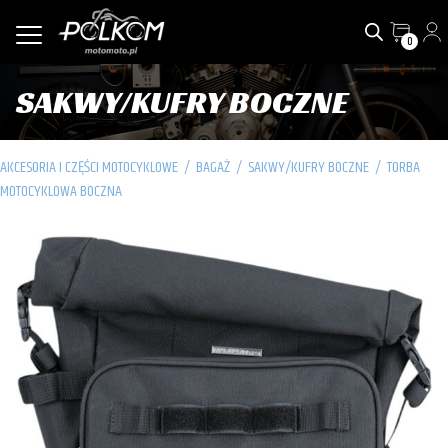
0
SAKWY/KUFRY BOCZNE
AKCESORIA I CZĘŚCI MOTOCYKLOWE
/
BAGAŻ
/
SAKWY/KUFRY BOCZNE
/
TORBA
MOTOCYKLOWA BOCZNA