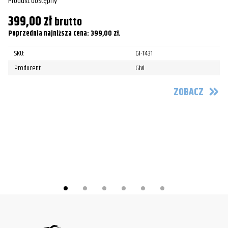
Produkt dostępny
399,00
zł
brutto
Poprzednia najniższa cena:
399,00
zł
.
K
SKU:
GI-T431
Pr
Producent:
Givi
2
ZOBACZ
Po