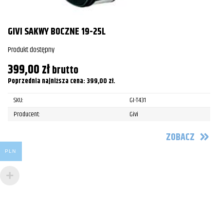
GIVI SAKWY BOCZNE 19-25L
Produkt dostępny
399,00
zł
brutto
Poprzednia najniższa cena:
399,00
zł
.
K
SKU:
GI-T431
Pr
Producent:
Givi
2
ZOBACZ
Po
PLN