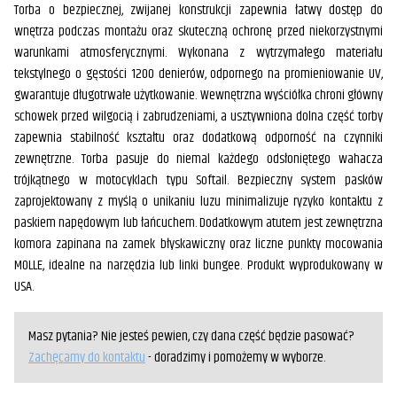
Torba o bezpiecznej, zwijanej konstrukcji zapewnia łatwy dostęp do
wnętrza podczas montażu oraz skuteczną ochronę przed niekorzystnymi
warunkami atmosferycznymi. Wykonana z wytrzymałego materiału
tekstylnego o gęstości 1200 denierów, odpornego na promieniowanie UV,
gwarantuje długotrwałe użytkowanie. Wewnętrzna wyściółka chroni główny
schowek przed wilgocią i zabrudzeniami, a usztywniona dolna część torby
zapewnia stabilność kształtu oraz dodatkową odporność na czynniki
zewnętrzne. Torba pasuje do niemal każdego odsłoniętego wahacza
trójkątnego w motocyklach typu Softail. Bezpieczny system pasków
zaprojektowany z myślą o unikaniu luzu minimalizuje ryzyko kontaktu z
paskiem napędowym lub łańcuchem. Dodatkowym atutem jest zewnętrzna
komora zapinana na zamek błyskawiczny oraz liczne punkty mocowania
MOLLE, idealne na narzędzia lub linki bungee. Produkt wyprodukowany w
USA.
Masz pytania? Nie jesteś pewien, czy dana część będzie pasować?
Zachęcamy do kontaktu
- doradzimy i pomożemy w wyborze.