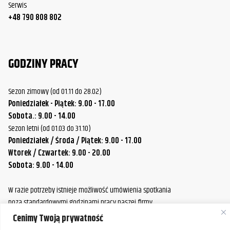
Serwis
+48 790 808 802
GODZINY PRACY
Sezon zimowy (od 01.11 do 28.02)
Poniedziałek - Piątek: 9.00 - 17.00
Sobota.: 9.00 - 14.00
Sezon letni (od 01.03 do 31.10)
Poniedziałek / Środa / Piątek: 9.00 - 17.00
Wtorek / Czwartek: 9.00 - 20.00
Sobota: 9.00 - 14.00
W razie potrzeby istnieje możliwość umówienia spotkania
poza standardowymi godzinami pracy naszej firmy.
Prosimy o wcześniejszy kontakt, aby ustalić dogodny termin.
Cenimy Twoją prywatność