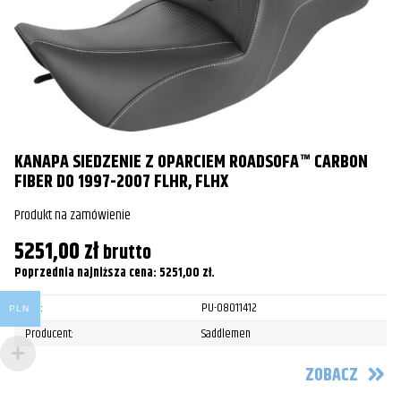
KANAPA SIEDZENIE Z OPARCIEM ROADSOFA™ CARBON
FIBER DO 1997-2007 FLHR, FLHX
Produkt na zamówienie
S
5251,00
zł
brutto
Pr
Poprzednia najniższa cena:
5251,00
zł
.
4
SKU:
PU-08011412
PLN
Po
Producent:
Saddlemen
ZOBACZ