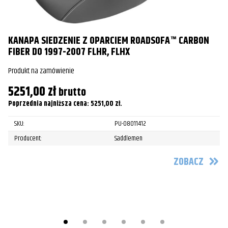
KANAPA SIEDZENIE Z OPARCIEM ROADSOFA™ CARBON
FIBER DO 1997-2007 FLHR, FLHX
Produkt na zamówienie
S
5251,00
zł
brutto
Pr
Poprzednia najniższa cena:
5251,00
zł
.
4
SKU:
PU-08011412
Po
Producent:
Saddlemen
ZOBACZ