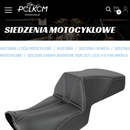
0
SIEDZENIA MOTOCYKLOWE
AKCESORIA I CZĘŚCI MOTOCYKLOWE
/
AKCESORIA
/
SIEDZENIA I OPARCIA
/
SIEDZENIA
MOTOCYKLOWE
/
SIEDZENIE KANAPA ADVENTURE TOUR 2021-2025 H-D PAN AMERICA