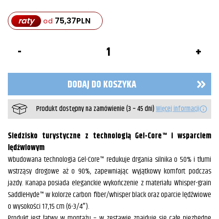
raty
75,37
PLN
od
ilość
Siedzenie
kanapa
Adventure
Tour
DODAJ DO KOSZYKA
2021-
2025
H-
Produkt dostępny na zamówienie (3 – 45 dni)
Więcej informacji
D
Pan
America
Siedzisko turystyczne z technologią Gel-Core™ i wsparciem
lędźwiowym
Wbudowana technologia Gel-Core™ redukuje drgania silnika o 50% i tłumi
wstrząsy drogowe aż o 90%, zapewniając wyjątkowy komfort podczas
jazdy. Kanapa posiada eleganckie wykończenie z materiału Whisper-grain
SaddleHyde™ w kolorze carbon fiber/whisper black oraz oparcie lędźwiowe
o wysokości 17,15 cm (6-3/4″).
Produkt jest łatwy w montażu – w zestawie znajduje się całe niezbędne