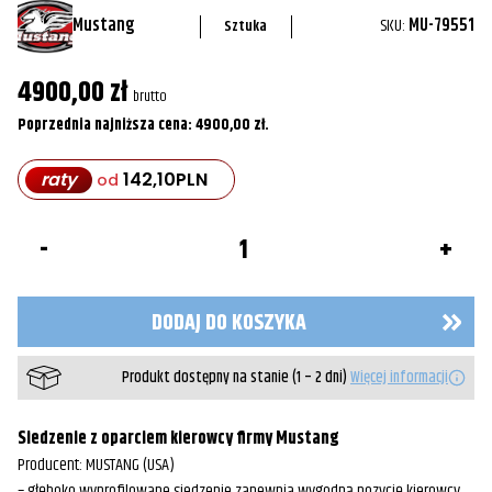
Mustang
SKU:
MU-79551
Sztuka
4900,00
zł
brutto
Poprzednia najniższa cena:
4900,00
zł
.
raty
142,10
PLN
od
ilość
Siedzenie
z
oparciem
kierowcy
DODAJ DO KOSZYKA
79551
-
Mustang
Produkt dostępny na stanie (1 – 2 dni)
Więcej informacji
Siedzenie z oparciem kierowcy firmy Mustang
Producent: MUSTANG (USA)
– głęboko wyprofilowane siedzenie zapewnia wygodną pozycję kierowcy