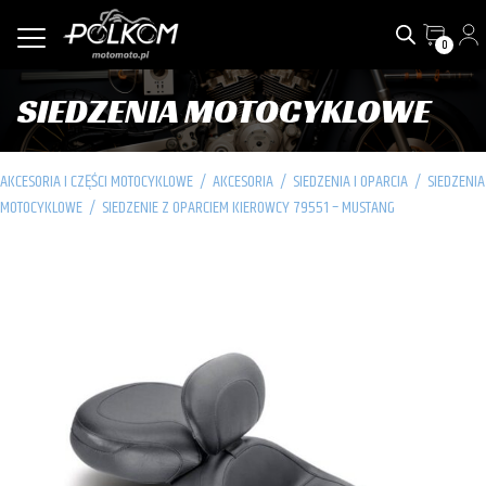
0
SIEDZENIA MOTOCYKLOWE
AKCESORIA I CZĘŚCI MOTOCYKLOWE
/
AKCESORIA
/
SIEDZENIA I OPARCIA
/
SIEDZENIA
MOTOCYKLOWE
/
SIEDZENIE Z OPARCIEM KIEROWCY 79551 – MUSTANG