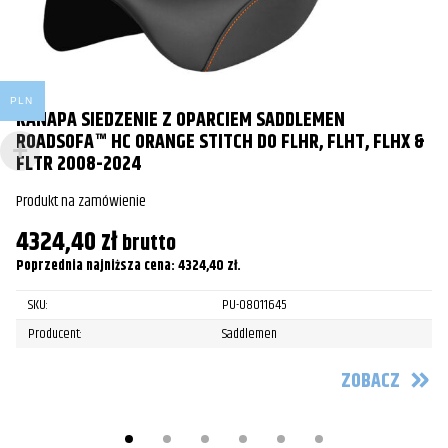
Ś
Pr
1
PLN
KANAPA SIEDZENIE Z OPARCIEM SADDLEMEN
Po
ROADSOFA™ HC ORANGE STITCH DO FLHR, FLHT, FLHX &
FLTR 2008-2024
Produkt na zamówienie
4324,40
zł
brutto
Poprzednia najniższa cena:
4324,40
zł
.
SKU:
PU-08011645
Producent:
Saddlemen
ZOBACZ