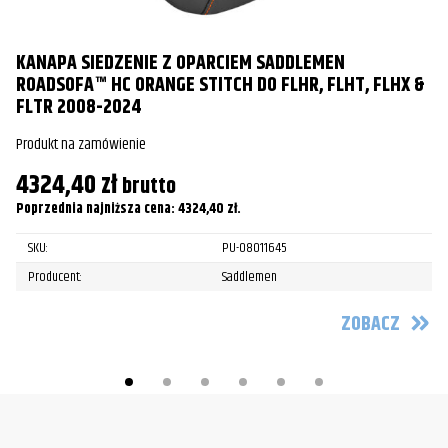
Pr
1
KANAPA SIEDZENIE Z OPARCIEM SADDLEMEN
Po
ROADSOFA™ HC ORANGE STITCH DO FLHR, FLHT, FLHX &
FLTR 2008-2024
Produkt na zamówienie
4324,40
zł
brutto
Poprzednia najniższa cena:
4324,40
zł
.
SKU:
PU-08011645
Producent:
Saddlemen
ZOBACZ