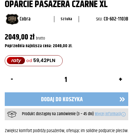
OPARCIE PASAŻERA CZARNE XL
Cobra
SKU:
CO-602-1103B
Sztuka
2049,00
zł
brutto
Poprzednia najniższa cena:
2049,00
zł
.
raty
59,42
PLN
od
ilość
Oparcie
Pasażera
Czarne
XL
DODAJ DO KOSZYKA
Produkt dostępny na zamówienie (3 – 45 dni)
Więcej informacji
Zwiększ komfort podróży pasażerów, oferując im solidne podparcie pleców.