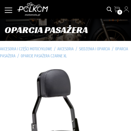
0
OPARCIA PASAŻERA
AKCESORIA I CZĘŚCI MOTOCYKLOWE
/
AKCESORIA
/
SIEDZENIA I OPARCIA
/
OPARCIA
PASAŻERA
/
OPARCIE PASAŻERA CZARNE XL