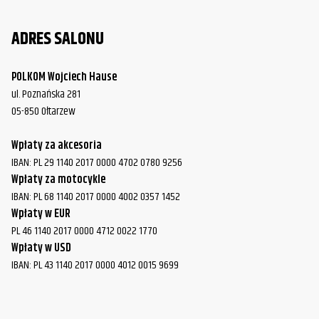
XL1200L Sportster Low
2010
Davidson
ADRES SALONU
Harley-
XL1200L Sportster Low
2011
Davidson
POLKOM Wojciech Hause
Harley-
ul. Poznańska 281
XL1200NS Sportster Iron
2018
Davidson
05-850 Ołtarzew
Harley-
XL1200NS Sportster Iron
2019
Wpłaty za akcesoria
Davidson
IBAN: PL 29 1140 2017 0000 4702 0780 9256
Wpłaty za motocykle
Harley-
XL1200NS Sportster Iron
2020
IBAN: PL 68 1140 2017 0000 4002 0357 1452
Davidson
Wpłaty w EUR
Harley-
PL 46 1140 2017 0000 4712 0022 1770
XL1200R Sportster Roadster
2004
Davidson
Wpłaty w USD
IBAN: PL 43 1140 2017 0000 4012 0015 9699
Harley-
XL1200R Sportster Roadster
2005
Davidson