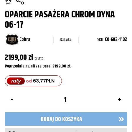
OPARCIE PASAŻERA CHROM DYNA
06-17
Cobra
SKU:
CO-602-1102
Sztuka
2199,00
zł
brutto
Poprzednia najniższa cena:
2199,00
zł
.
raty
63,77
PLN
od
ilość
Oparcie
pasażera
Chrom
DYNA
DODAJ DO KOSZYKA
06-
17