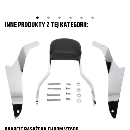
Davidson
Harley-
FXDC Dyna Super Glide Custom
2013
Davidson
INNE PRODUKTY Z TEJ KATEGORII:
Harley-
FXDC Dyna Super Glide Custom
2014
Davidson
Harley-
FXD Dyna Super Glide
2006
Davidson
Harley-
FXD Dyna Super Glide
2007
Davidson
Harley-
FXD Dyna Super Glide
2008
Davidson
Harley-
FXD Dyna Super Glide
2009
Davidson
Harley-
OPARCIE PASAŻERA CHROM VT600
FXD Dyna Super Glide
2010