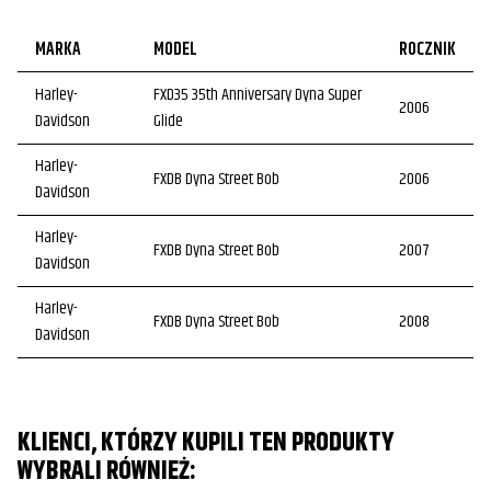
MARKA
MODEL
ROCZNIK
Harley-
FXD35 35th Anniversary Dyna Super
2006
Davidson
Glide
Harley-
FXDB Dyna Street Bob
2006
Davidson
Harley-
FXDB Dyna Street Bob
2007
Davidson
Harley-
FXDB Dyna Street Bob
2008
Davidson
Harley-
FXDB Dyna Street Bob
2009
Davidson
KLIENCI, KTÓRZY KUPILI TEN PRODUKTY
Harley-
FXDB Dyna Street Bob
2010
WYBRALI RÓWNIEŻ:
Davidson