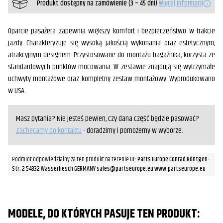
Produkt dostępny na zamówienie (3 – 45 dni)
Więcej informacji
Oparcie pasażera zapewnia większy komfort i bezpieczeństwo w trakcie
jazdy. Charakteryzuje się wysoką jakością wykonania oraz estetycznym,
atrakcyjnym designem. Przystosowane do montażu bagażnika, korzysta ze
standardowych punktów mocowania. W zestawie znajdują się wytrzymałe
uchwyty montażowe oraz kompletny zestaw montażowy. Wyprodukowano
w USA.
Masz pytania? Nie jesteś pewien, czy dana część będzie pasować?
Zachęcamy do kontaktu
- doradzimy i pomożemy w wyborze.
Podmiot odpowiedzialny za ten produkt na terenie UE:
Parts Europe Conrad Röntgen-
Str. 2 54332 Wasserliesch GERMANY sales@partseurope.eu www.partseurope.eu
MODELE, DO KTÓRYCH PASUJE TEN PRODUKT: