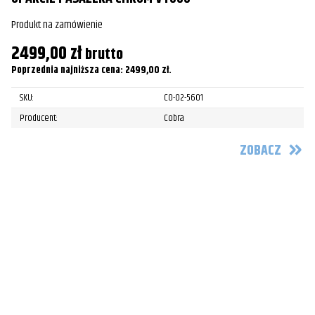
Davidson
Produkt na zamówienie
Harley-
FXDLS Low Rider S
2016
2499,00
zł
brutto
Davidson
Poprzednia najniższa cena:
2499,00
zł
.
Harley-
FXDLS Low Rider S
2017
Davidson
SKU:
CO-02-5601
Producent:
Cobra
ZOBACZ
O
Pr
2
Po