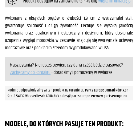
Produkt dostępny na zamówienie (3 – 45 dni)
Więcej informacji
Wykonany z okrągłych prętów o grubości 1,9 cm z wytrzymałej stali,
gwarantuje solidność i długą żywotność. Cechuje się wysoką jakością
wykonania oraz atrakcyjnym i estetycznym designem, który doskonale
uzupełnia wygląd motocykla. W zestawie znajdują się wytrzymałe uchwyty
montażowe oraz podkładka Freedom. Wyprodukowano w USA.
Masz pytania? Nie jesteś pewien, czy dana część będzie pasować?
Zachęcamy do kontaktu
- doradzimy i pomożemy w wyborze.
Podmiot odpowiedzialny za ten produkt na terenie UE:
Parts Europe Conrad Röntgen-
Str. 2 54332 Wasserliesch GERMANY sales@partseurope.eu www.partseurope.eu
MODELE, DO KTÓRYCH PASUJE TEN PRODUKT: