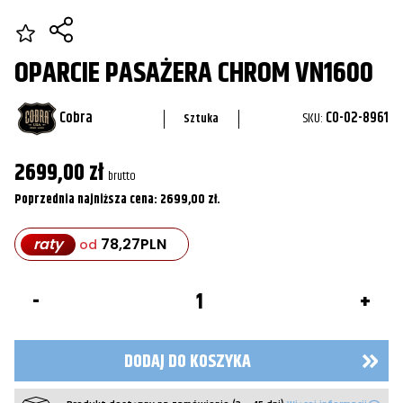
OPARCIE PASAŻERA CHROM VN1600
Cobra
SKU:
CO-02-8961
Sztuka
2699,00
zł
brutto
Poprzednia najniższa cena:
2699,00
zł
.
raty
78,27
PLN
od
ilość
Oparcie
pasażera
Chrom
VN1600
DODAJ DO KOSZYKA