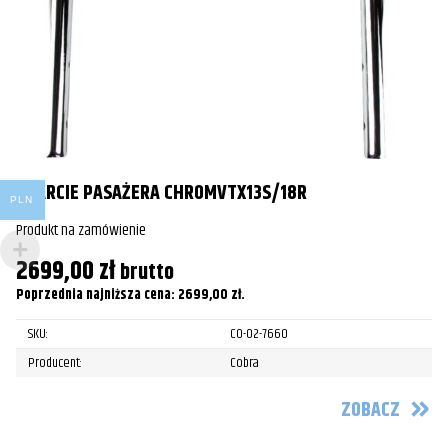
Po
OPARCIE PASAŻERA CHROMVTX13S/18R
PLN
Produkt na zamówienie
2699,00
zł
brutto
Poprzednia najniższa cena:
2699,00
zł
.
SKU:
CO-02-7660
Producent:
Cobra
ZOBACZ