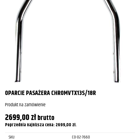
1
Pr
1
Po
OPARCIE PASAŻERA CHROMVTX13S/18R
Produkt na zamówienie
2699,00
zł
brutto
Poprzednia najniższa cena:
2699,00
zł
.
SKU:
CO-02-7660