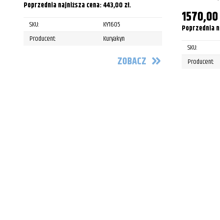
Poprzednia najniższa cena:
443,00
zł
.
1570,0
SKU:
KY1605
Poprzednia n
Producent:
Kuryakyn
SKU:
ZOBACZ
Producent: