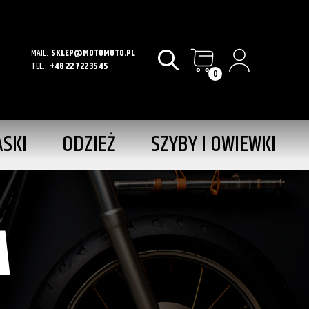
MAIL:
SKLEP@MOTOMOTO.PL
TEL.:
+48 22 722 35 45
0
ASKI
ODZIEŻ
SZYBY I OWIEWKI
A