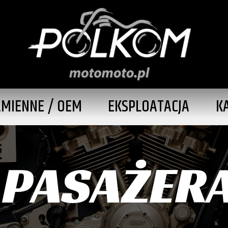
AMIENNE / OEM
EKSPLOATACJA
K
 PASAŻER