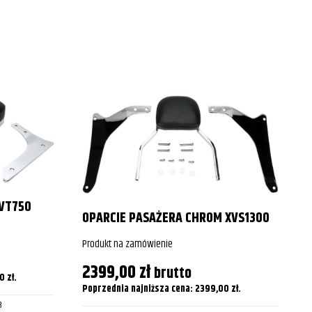
2015
2016
2017
VT750
OPARCIE PASAŻERA CHROM XVS1300
Produkt na zamówienie
2399,00
zł
brutto
00
zł
.
Poprzednia najniższa cena:
2399,00
zł
.
8