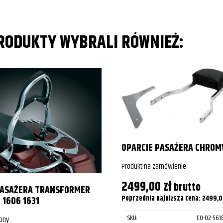
er/S/SCL
er/S/SCL
PRODUKTY WYBRALI RÓWNIEŻ:
er/S/SCL
OPARCIE PASAŻERA CHROM
Produkt na zamówienie
2499,00
zł
brutto
PASAŻERA TRANSFORMER
Poprzednia najniższa cena:
2499,
 1606 1631
SKU:
CO-02-561
pny