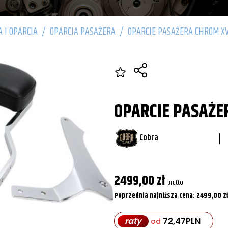
A I OPARCIA
/
OPARCIA PASAŻERA
/
OPARCIE PASAŻERA CHROM XV
OPARCIE PASAŻE
Cobra
2499,00
zł
brutto
Poprzednia najniższa cena:
2499,00
zł
raty
72,47
PLN
od