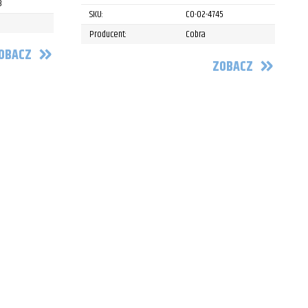
8
SKU:
CO-02-4745
Producent:
Cobra
OBACZ
ZOBACZ
P
P