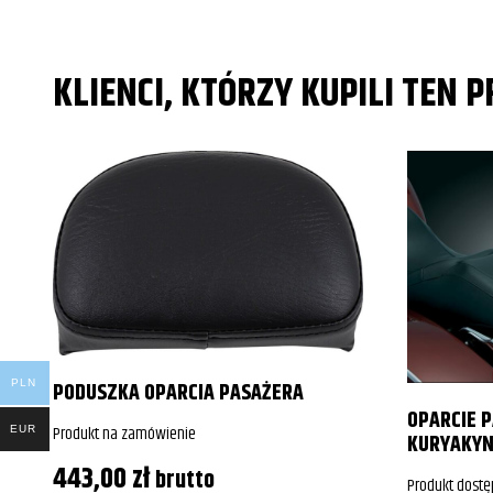
Yamaha
XV1900C Raid
Yamaha
XV1900C Raid
KLIENCI, KTÓRZY KUPILI TEN 
Yamaha
XV1900C Raid
PODUSZKA OPARCIA PASAŻERA
PLN
OPARCIE 
Produkt na zamówienie
EUR
KURYAKYN
443,00
zł
brutto
Produkt dostę