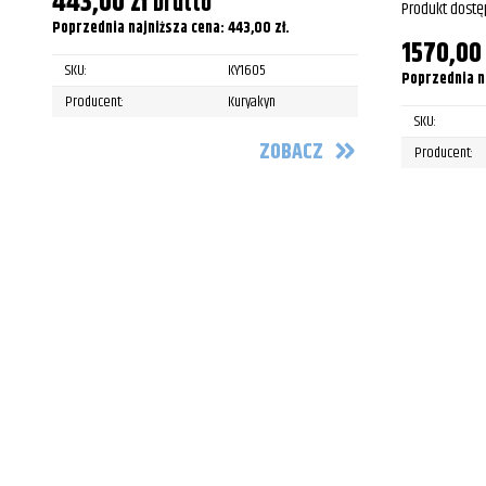
443,00
zł
brutto
Produkt dostę
Poprzednia najniższa cena:
443,00
zł
.
1570,0
SKU:
KY1605
Poprzednia n
Producent:
Kuryakyn
SKU:
ZOBACZ
Producent: