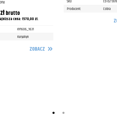
SKU:
CO-02-561
pny
Producent:
Cobra
0
zł
brutto
ajniższa cena:
1570,00
zł
.
Z
KY1606_1631
Kuryakyn
ZOBACZ