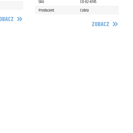
SKU:
CO-02-4745
Producent:
Cobra
OBACZ
ZOBACZ
P
P