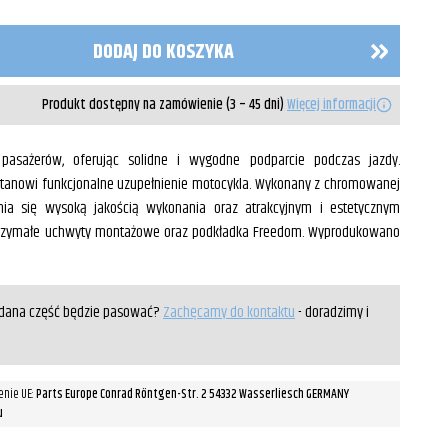
DODAJ DO KOSZYKA
Produkt dostępny na zamówienie (3 – 45 dni)
Więcej informacji
pasażerów, oferując solidne i wygodne podparcie podczas jazdy.
stanowi funkcjonalne uzupełnienie motocykla. Wykonany z chromowanej
żnia się wysoką jakością wykonania oraz atrakcyjnym i estetycznym
ytrzymałe uchwyty montażowe oraz podkładka Freedom. Wyprodukowano
y dana część będzie pasować?
Zachęcamy do kontaktu
- doradzimy i
enie UE:
Parts Europe Conrad Röntgen-Str. 2 54332 Wasserliesch GERMANY
u