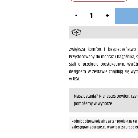
ilość
Oparcie
pasażera
Chrom
XV1900
Zwiększa komfort i bezpieczeństwo 
Przystosowany do montażu bagażnika, 
stali o przekroju prostokątnym, wyró
designem. W zestawie znajdują się w
w USA.
Masz pytania? Nie jesteś pewien, cz
pomożemy w wyborze.
Podmiot odpowiedzialny za ten produkt na ter
sales@partseurope.eu www.partseurope.e