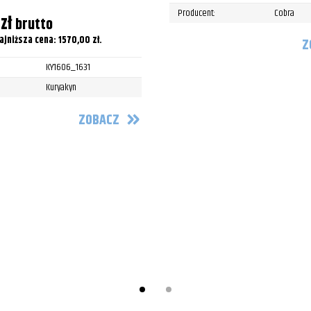
Producent:
Cobra
0
zł
brutto
ajniższa cena:
1570,00
zł
.
Z
KY1606_1631
Kuryakyn
ZOBACZ