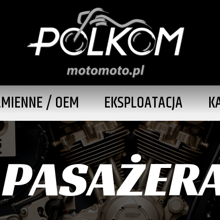
AMIENNE / OEM
EKSPLOATACJA
K
 PASAŻER