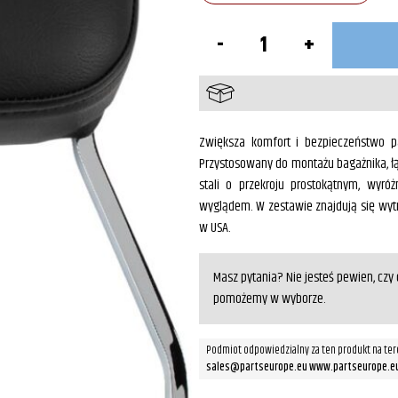
ilość
Oparcie
pasażera
Chrom
CMX250
Zwiększa komfort i bezpieczeństwo p
Przystosowany do montażu bagażnika, ł
stali o przekroju prostokątnym, wyró
wyglądem. W zestawie znajdują się w
w USA.
Masz pytania? Nie jesteś pewien, cz
pomożemy w wyborze.
Podmiot odpowiedzialny za ten produkt na ter
sales@partseurope.eu www.partseurope.e