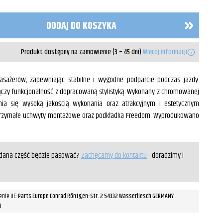
DODAJ DO KOSZYKA
Produkt dostępny na zamówienie (3 – 45 dni)
Więcej informacji
asażerów, zapewniając stabilne i wygodne podparcie podczas jazdy.
ączy funkcjonalność z dopracowaną stylistyką. Wykonany z chromowanej
żnia się wysoką jakością wykonania oraz atrakcyjnym i estetycznym
ytrzymałe uchwyty montażowe oraz podkładka Freedom. Wyprodukowano
y dana część będzie pasować?
Zachęcamy do kontaktu
- doradzimy i
enie UE:
Parts Europe Conrad Röntgen-Str. 2 54332 Wasserliesch GERMANY
u