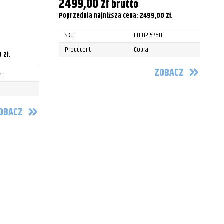
2499,00
zł
brutto
2015
Poprzednia najniższa cena:
2499,00
zł
.
2016
SKU:
CO-02-5760
Producent:
Cobra
0
zł
.
ZOBACZ
2
OBACZ