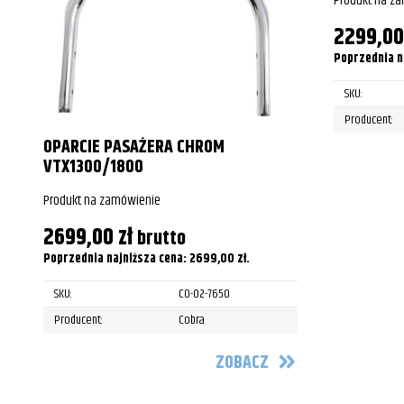
Produkt na z
Honda
CMX25
2299,0
Poprzednia n
Honda
CMX25
SKU:
Producent:
OPARCIE PASAŻERA CHROM
VTX1300/1800
Produkt na zamówienie
2699,00
zł
brutto
Poprzednia najniższa cena:
2699,00
zł
.
SKU:
CO-02-7650
Producent:
Cobra
ZOBACZ