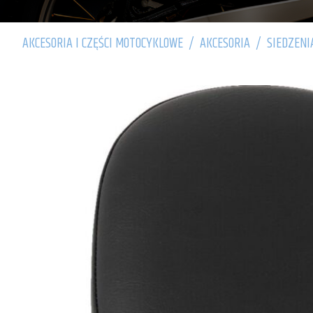
AKCESORIA I CZĘŚCI MOTOCYKLOWE
/
AKCESORIA
/
SIEDZENI