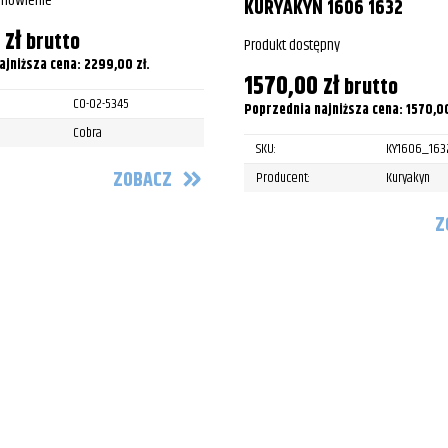
amówienie
KURYAKYN 1606 1632
0 Rebel
0
zł
brutto
Produkt dostępny
ajniższa cena:
2299,00
zł
.
0 Rebel
1570,00
zł
brutto
CO-02-5345
Poprzednia najniższa cena:
1570,0
Cobra
SKU:
KY1606_163
ZOBACZ
Producent:
Kuryakyn
Z