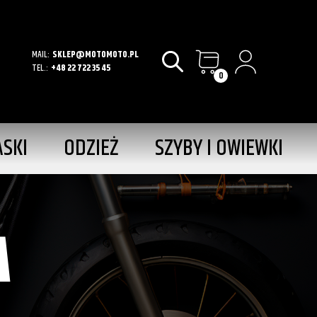
MAIL:
SKLEP@MOTOMOTO.PL
TEL.:
+48 22 722 35 45
0
ASKI
ODZIEŻ
SZYBY I OWIEWKI
A