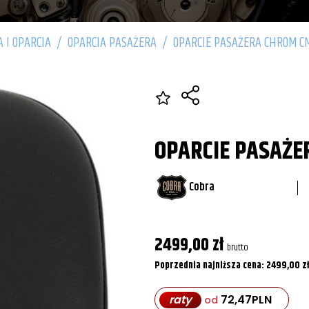
A I OPARCIA
/
OPARCIA PASAŻERA
/
OPARCIE PASAŻERA CHROM C
OPARCIE PASAŻE
Cobra
2499,00
zł
brutto
Poprzednia najniższa cena:
2499,00
zł
raty
72,47
PLN
od