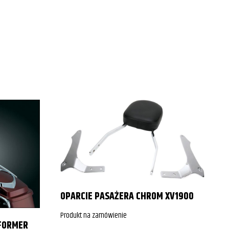
P
OPARCIE PASAŻERA CHROM XV1900
Produkt na zamówienie
P
FORMER