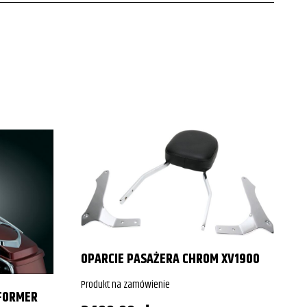
2002
2003
2004
2005
2006
2007
2008
2009
2012
P
OPARCIE PASAŻERA CHROM XV1900
2013
Produkt na zamówienie
P
FORMER
2014