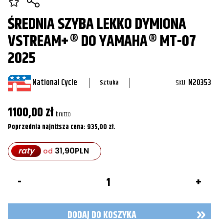
ŚREDNIA SZYBA LEKKO DYMIONA
VSTREAM+® DO YAMAHA® MT-07
2025
National Cycle
SKU:
N20353
Sztuka
1100,00
zł
brutto
Poprzednia najniższa cena:
935,00
zł
.
raty
31,90
PLN
od
ilość
Średnia
Szyba
Lekko
Dymiona
DODAJ DO KOSZYKA
VStream+®