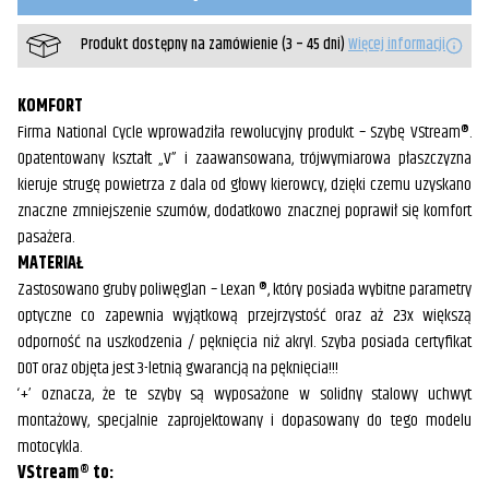
do
Yamaha®
Produkt dostępny na zamówienie (3 – 45 dni)
Więcej informacji
MT-
07
2025
KOMFORT
Firma National Cycle wprowadziła rewolucyjny produkt – Szybę VStream®.
Opatentowany kształt „V” i zaawansowana, trójwymiarowa płaszczyzna
kieruje strugę powietrza z dala od głowy kierowcy, dzięki czemu uzyskano
znaczne zmniejszenie szumów, dodatkowo znacznej poprawił się komfort
pasażera.
MATERIAŁ
Zastosowano gruby poliwęglan – Lexan ®, który posiada wybitne parametry
optyczne co zapewnia wyjątkową przejrzystość oraz aż 23x większą
odporność na uszkodzenia / pęknięcia niż akryl. Szyba posiada certyfikat
DOT oraz objęta jest 3-letnią gwarancją na pęknięcia!!!
‘+’ oznacza, że te szyby są wyposażone w solidny stalowy uchwyt
montażowy, specjalnie zaprojektowany i dopasowany do tego modelu
motocykla.
VStream® to: