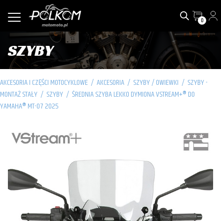
0
SZYBY
AKCESORIA I CZĘŚCI MOTOCYKLOWE
/
AKCESORIA
/
SZYBY / OWIEWKI
/
SZYBY -
MONTAŻ STAŁY
/
SZYBY
/
ŚREDNIA SZYBA LEKKO DYMIONA VSTREAM+® DO
YAMAHA® MT-07 2025