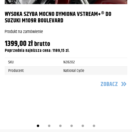
WYSOKA SZYBA MOCNO DYMIONA VSTREAM+® DO
SUZUKI M109R BOULEVARD
Produkt na zamówienie
1399,00
zł
brutto
S
Poprzednia najniższa cena:
1189,15
zł
.
Pr
SKU:
N28202
5
Producent:
National Cycle
Po
ZOBACZ