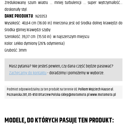
Zredukowany szum wiatru … mniej turbulencji … super wytrzymałość…
doskonały styl.
DANE PRODUKTU
: N20353
Wysokość: 40,64 cm (16.00 in) mierzona jest od środka dolnej krawędzi do
środka górnej krawędzi szyby
Szerokość: 39,37 cm (15.50 in) w najszerszym miejscu
Kolor: Lekko dymiony (26% odymienia)
Grubość: 3mm
Masz pytania? Nie jesteś pewien, czy dana część będzie pasować?
Zachęcamy do kontaktu
- doradzimy i pomożemy w wyborze.
Podmiot odpowiedzialny za ten produkt na terenie UE:
Polkom Wojciech Hause ul.
Poznańska 281, 05-850 Ołtarzew Polska sklep@motomoto.pl www.motomoto.pl
MODELE, DO KTÓRYCH PASUJE TEN PRODUKT: