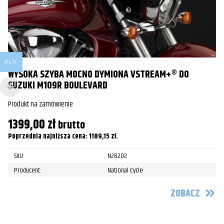
PLN
WYSOKA SZYBA MOCNO DYMIONA VSTREAM+® DO
SUZUKI M109R BOULEVARD
Produkt na zamówienie
1399,00
zł
brutto
S
Poprzednia najniższa cena:
1189,15
zł
.
Pr
SKU:
N28202
5
Producent:
National Cycle
Po
ZOBACZ