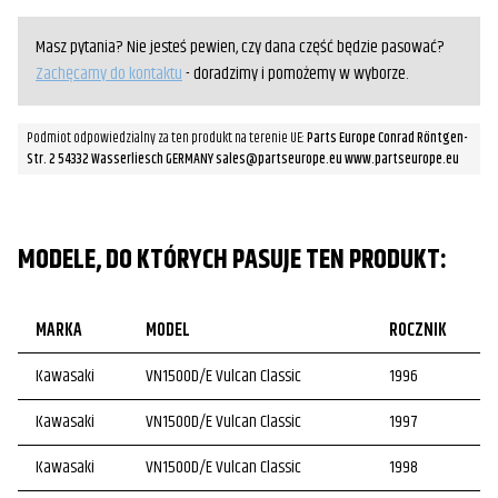
Masz pytania? Nie jesteś pewien, czy dana część będzie pasować?
Zachęcamy do kontaktu
- doradzimy i pomożemy w wyborze.
Podmiot odpowiedzialny za ten produkt na terenie UE:
Parts Europe Conrad Röntgen-
Str. 2 54332 Wasserliesch GERMANY sales@partseurope.eu www.partseurope.eu
MODELE, DO KTÓRYCH PASUJE TEN PRODUKT:
MARKA
MODEL
ROCZNIK
Kawasaki
VN1500D/E Vulcan Classic
1996
Kawasaki
VN1500D/E Vulcan Classic
1997
Kawasaki
VN1500D/E Vulcan Classic
1998