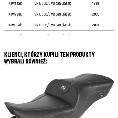
Kawasaki
VN1500D/E Vulcan Classic
1999
Kawasaki
VN1500D/E Vulcan Classic
2000
Kawasaki
VN1500D/E Vulcan Classic
2001
Kawasaki
VN1500D/E Vulcan Classic
2002
Kawasaki
VN1500D/E Vulcan Classic
2003
KLIENCI, KTÓRZY KUPILI TEN PRODUKTY
Kawasaki
VN1500D/E Vulcan Classic
2004
WYBRALI RÓWNIEŻ:
Kawasaki
VN1500G Vulcan Nomad
1998
Kawasaki
VN1500G Vulcan Nomad
1999
Kawasaki
VN1500G Vulcan Nomad
2000
Kawasaki
VN1500G Vulcan Nomad
2001
Kawasaki
VN1500G Vulcan Nomad
2002