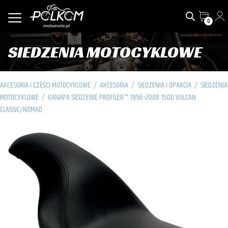
0
SIEDZENIA MOTOCYKLOWE
AKCESORIA I CZĘŚCI MOTOCYKLOWE
/
AKCESORIA
/
SIEDZENIA I OPARCIA
/
SIEDZENIA
MOTOCYKLOWE
/
KANAPA SIEDZENIE PROFILER™ 1996-2008 1500 VULCAN
CLASSIC/NOMAD