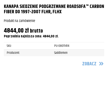
KANAPA SIEDZENIE PODGRZEWANE ROADSOFA™ CARBON
FIBER DO 1997-2007 FLHR, FLHX
Produkt na zamówienie
4844,00
zł
brutto
Poprzednia najniższa cena:
4844,00
zł
.
SKU:
PU-08011414
Producent:
Saddlemen
K
R
ZOBACZ
F
Pr
4
Po