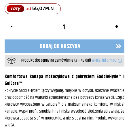
raty
55,07
PLN
od
ilość
Kanapa
siedzenie
Profiler™
1996-
DODAJ DO KOSZYKA
2008
1500
Vulcan
Produkt dostępny na zamówienie (3 – 45 dni)
Więcej informacji
Classic/Nomad
Komfortowa kanapa motocyklowa z pokryciem SaddleHyde™ i
GelCore™
Pokrycie SaddleHyde™ łączy wygodę, miękkie w dotyku, skórzane wrażenie
oraz odporność na warunki atmosferyczne bez potrzeby konserwacji. Część
kierowcy wyposażono w GelCore™ dla maksymalnego komfortu w niskiej
kanapie. Wąski profil, smukła linia i niska wysokość siedzenia sprawiają, że
kierowca „osadza się” w motocyklu, a nie siedzi na nim. Produkt wykonano
w USA.