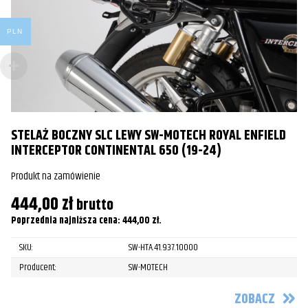
PLN
STELAŻ BOCZNY SLC LEWY SW-MOTECH ROYAL ENFIELD
S
INTERCEPTOR CONTINENTAL 650 (19-24)
C
Produkt na zamówienie
Pr
444,00
zł
4
brutto
Poprzednia najniższa cena:
444,00
zł
.
Po
SKU:
SW-HTA.41.937.10000
Producent:
SW-MOTECH
ZOBACZ