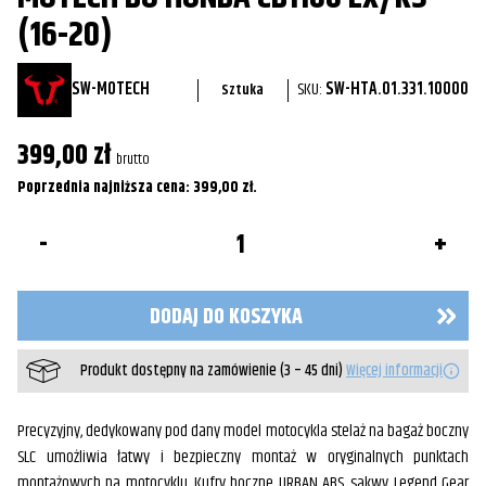
(16-20)
SW-MOTECH
SKU:
SW-HTA.01.331.10000
Sztuka
399,00
zł
brutto
Poprzednia najniższa cena:
399,00
zł
.
ilość
Stelaż
boczny
SLC
lewy
DODAJ DO KOSZYKA
Sw-
Motech
do
Produkt dostępny na zamówienie (3 – 45 dni)
Więcej informacji
Honda
CB1100
EX/RS
(16-
Precyzyjny, dedykowany pod dany model motocykla stelaż na bagaż boczny
20)
SLC umożliwia łatwy i bezpieczny montaż w oryginalnych punktach
montażowych na motocyklu. Kufry boczne URBAN ABS, sakwy Legend Gear