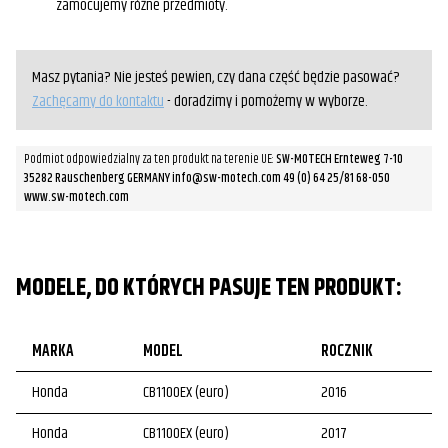
zamocujemy różne przedmioty.
Masz pytania? Nie jesteś pewien, czy dana część będzie pasować?
Zachęcamy do kontaktu
- doradzimy i pomożemy w wyborze.
Podmiot odpowiedzialny za ten produkt na terenie UE:
SW-MOTECH Ernteweg 7-10
35282 Rauschenberg GERMANY info@sw-motech.com 49 (0) 64 25/81 68-050
www.sw-motech.com
MODELE, DO KTÓRYCH PASUJE TEN PRODUKT:
MARKA
MODEL
ROCZNIK
Honda
CB1100EX (euro)
2016
Honda
CB1100EX (euro)
2017