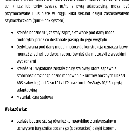
LC1 / LC2 lub torby SysBag 10/15 z płytą adaptacyjną, mogą być
przymocowane i usunięte w ciągu kilku sekund dzięki zastosowanym
szybkozłączkom (quick-lock system)
Stelaże boczne SLC, zastały zaprojektowane pod dany model
motocykla, przez co doskonale pasują do jego wyglądu
Dedykowana pod dany model motocykla konstrukcja oznacza łatwy
montaż z jednej lub dwóch stron, również dla motocykli z wysokimi
wydechami
Stelaże SLC wykonane zostały z rury stalowej, która zapewnia
stabilność oraz bezpieczne mocowanie – kufrów bocznych URBAN
ABS, sakw Legend Gear LC1 / LC2 oraz toreb SysBags 10/15 z płytą
adaptacyjną
Materiał: Rura stalowa
Wskazówka:
Stelaże boczne SLC są również kompatybilne z uniwersalnym
uchwytem bagażnika bocznego (sidebracket) dzięki któremu