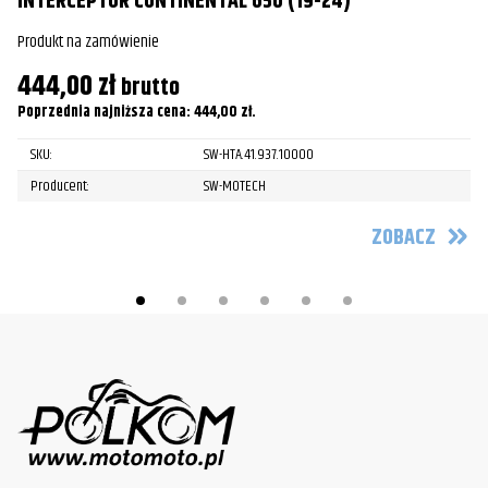
INTERCEPTOR CONTINENTAL 650 (19-24)
C
Produkt na zamówienie
Pr
444,00
zł
4
brutto
Poprzednia najniższa cena:
444,00
zł
.
Po
SKU:
SW-HTA.41.937.10000
Producent:
SW-MOTECH
ZOBACZ