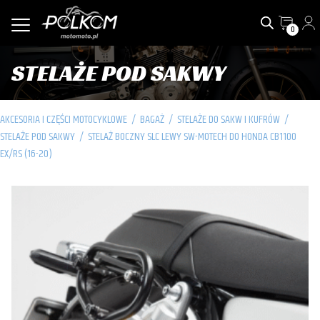
0
STELAŻE POD SAKWY
AKCESORIA I CZĘŚCI MOTOCYKLOWE
/
BAGAŻ
/
STELAŻE DO SAKW I KUFRÓW
/
STELAŻE POD SAKWY
/
STELAŻ BOCZNY SLC LEWY SW-MOTECH DO HONDA CB1100
EX/RS (16-20)