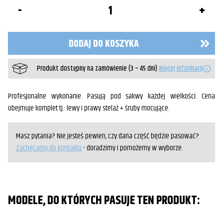
ilość
Stelaże
pod
sakwy
z
DODAJ DO KOSZYKA
podporą
KAWASAKI
VN800
Produkt dostępny na zamówienie (3 – 45 dni)
Więcej informacji
Classic
Profesjonalne wykonanie. Pasują pod sakwy każdej wielkości. Cena
obejmuje komplet tj.: lewy i prawy stelaż + śruby mocujące.
Masz pytania? Nie jesteś pewien, czy dana część będzie pasować?
Zachęcamy do kontaktu
- doradzimy i pomożemy w wyborze.
MODELE, DO KTÓRYCH PASUJE TEN PRODUKT: