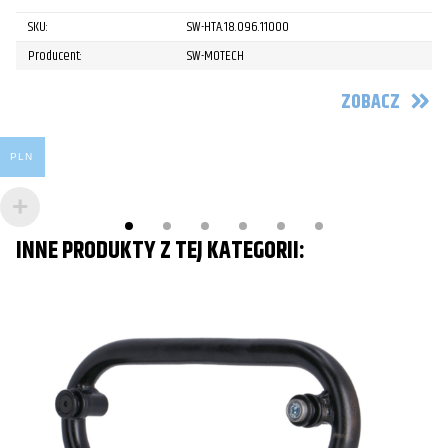
Po
SKU:
SW-HTA.18.096.11000
Producent:
SW-MOTECH
ZOBACZ
PLN
INNE PRODUKTY Z TEJ KATEGORII: