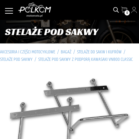
0
STELAŻE POD SAKWY
AKCESORIA I CZĘŚCI MOTOCYKLOWE
/
BAGAŻ
/
STELAŻE DO SAKW I KUFRÓW
/
STELAŻE POD SAKWY
/
STELAŻE POD SAKWY Z PODPORĄ KAWASAKI VN800 CLASSIC