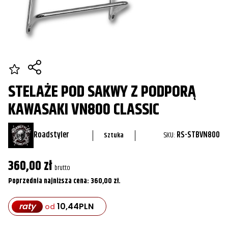
STELAŻE POD SAKWY Z PODPORĄ
KAWASAKI VN800 CLASSIC
Roadstyler
SKU:
RS-STBVN800
Sztuka
360,00
zł
brutto
Poprzednia najniższa cena:
360,00
zł
.
raty
10,44
PLN
od