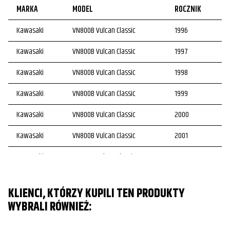
MARKA
MODEL
ROCZNIK
Kawasaki
VN800B Vulcan Classic
1996
Kawasaki
VN800B Vulcan Classic
1997
Kawasaki
VN800B Vulcan Classic
1998
Kawasaki
VN800B Vulcan Classic
1999
Kawasaki
VN800B Vulcan Classic
2000
Kawasaki
VN800B Vulcan Classic
2001
Kawasaki
VN800B Vulcan Classic
2002
Kawasaki
VN800B Vulcan Classic
2003
KLIENCI, KTÓRZY KUPILI TEN PRODUKTY
Kawasaki
VN800B Vulcan Classic
2004
WYBRALI RÓWNIEŻ:
Kawasaki
VN800B Vulcan Classic
2005