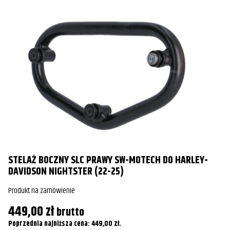
STELAŻ BOCZNY SLC PRAWY SW-MOTECH DO HARLEY-
E
DAVIDSON NIGHTSTER (22-25)
B
10
Produkt na zamówienie
Pr
449,00
zł
brutto
6
Poprzednia najniższa cena:
449,00
zł
.