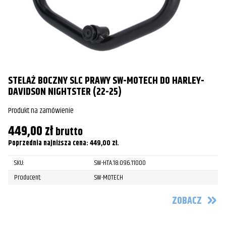
STELAŻ BOCZNY SLC PRAWY SW-MOTECH DO HARLEY-
E
DAVIDSON NIGHTSTER (22-25)
B
10
Produkt na zamówienie
Pr
449,00
zł
brutto
6
Poprzednia najniższa cena:
449,00
zł
.
Po
SKU:
SW-HTA.18.096.11000
Producent:
SW-MOTECH
ZOBACZ