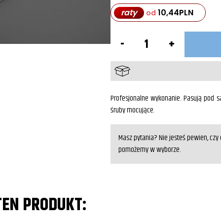
raty
10,44
PLN
od
ilość
Stelaże
pod
sakwy
z
podporą
SUZUKI
Marauder
Profesjonalne wykonanie. Pasują pod sa
GZ125
śruby mocujące.
Masz pytania? Nie jesteś pewien, cz
pomożemy w wyborze.
TEN PRODUKT: