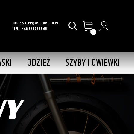
MAIL:
SKLEP@MOTOMOTO.PL
TEL.:
+48 22 722 35 45
0
ASKI
ODZIEŻ
SZYBY I OWIEWKI
WY