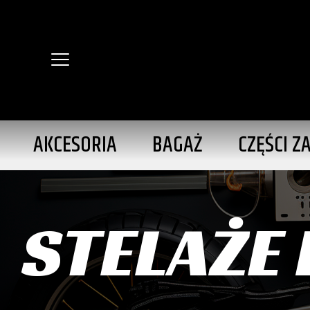
AKCESORIA
BAGAŻ
CZĘŚCI Z
STELAŻE