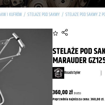
AKW I KUFRÓW
/
STELAŻE POD SAKWY
/
STELAŻE POD SAKWY Z P
STELAŻE POD SA
MARAUDER GZ12
Roadstyler
360,00
zł
brutto
Poprzednia najniższa cena:
360,00
zł
.