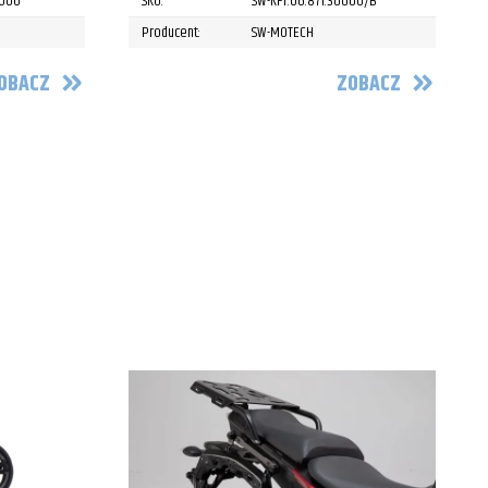
0000
SKU:
SW-KFT.06.871.30000/B
Producent:
SW-MOTECH
OBACZ
ZOBACZ