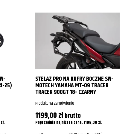
SW-
STELAŻ PRO NA KUFRY BOCZNE SW-
4-25)
MOTECH YAMAHA MT-09 TRACER
TRACER 900GT 18- CZARNY
Produkt na zamówienie
P
1199,00
zł
brutto
0
zł
.
Poprzednia najniższa cena:
1199,00
zł
.
P