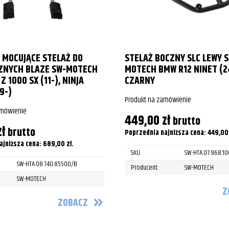
 MOCUJĄCE STELAŻ DO
STELAŻ BOCZNY SLC LEWY 
ZNYCH BLAZE SW-MOTECH
MOTECH BMW R12 NINET (2
Z 1000 SX (11-), NINJA
CZARNY
9-)
Produkt na zamówienie
amówienie
449,00
zł
brutto
zł
brutto
Poprzednia najniższa cena:
449,0
ajniższa cena:
689,00
zł
.
SKU:
SW-HTA.07.968.1
SW-HTA.08.740.85500/B
Producent:
SW-MOTECH
SW-MOTECH
Z
ZOBACZ