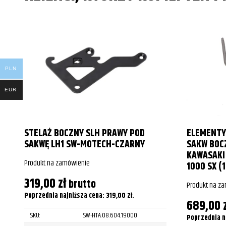
PLN
EUR
STELAŻ BOCZNY SLH PRAWY POD
ELEMENTY
SAKWĘ LH1 SW-MOTECH-CZARNY
SAKW BOC
KAWASAKI 
Produkt na zamówienie
1000 SX (1
319,00
zł
brutto
Produkt na z
Poprzednia najniższa cena:
319,00
zł
.
689,00
SKU:
SW-HTA.08.604.19000
Poprzednia n