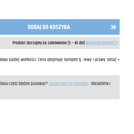
DODAJ DO KOSZYKA
Produkt dostępny na zamówienie (3 – 45 dni)
Więcej informacji
kwy każdej wielkości. Cena obejmuje komplet tj.: lewy i prawy stelaż +
y dana część będzie pasować?
Zachęcamy do kontaktu
- doradzimy i