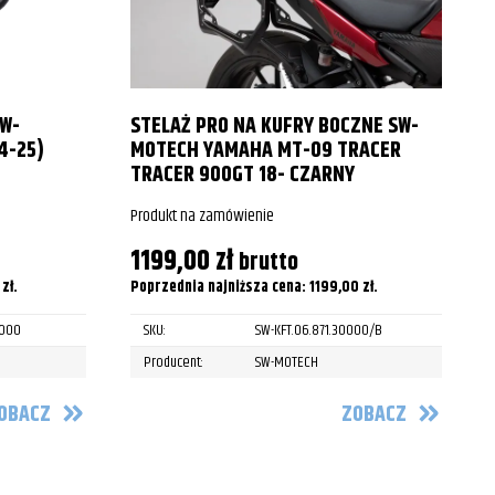
SW-
STELAŻ PRO NA KUFRY BOCZNE SW-
4-25)
MOTECH YAMAHA MT-09 TRACER
TRACER 900GT 18- CZARNY
Produkt na zamówienie
P
1199,00
zł
brutto
0
zł
.
Poprzednia najniższa cena:
1199,00
zł
.
P
0000
SKU:
SW-KFT.06.871.30000/B
Producent:
SW-MOTECH
OBACZ
ZOBACZ