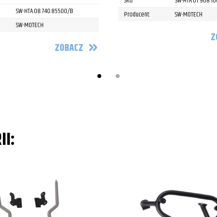
SKU:
SW-HTA.07.968.1
SW-HTA.08.740.85500/B
Producent:
SW-MOTECH
SW-MOTECH
Z
ZOBACZ
II: