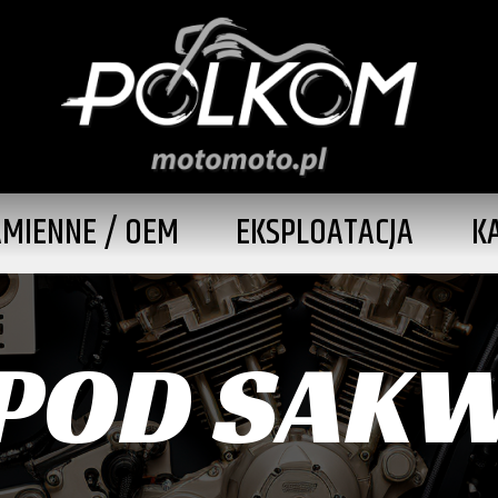
AMIENNE / OEM
EKSPLOATACJA
K
 POD SAK