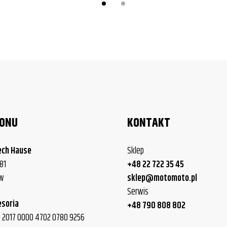
LONU
KONTAKT
ech Hause
Sklep
81
+48 22 722 35 45
ew
sklep@motomoto.pl
Serwis
esoria
+48 790 808 802
40 2017 0000 4702 0780 9256