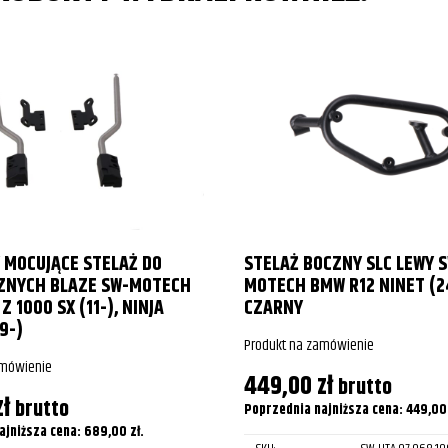
 MOCUJĄCE STELAŻ DO
STELAŻ BOCZNY SLC LEWY 
ZNYCH BLAZE SW-MOTECH
MOTECH BMW R12 NINET (2
Z 1000 SX (11-), NINJA
CZARNY
9-)
Produkt na zamówienie
amówienie
449,00
zł
brutto
zł
brutto
Poprzednia najniższa cena:
449,0
ajniższa cena:
689,00
zł
.