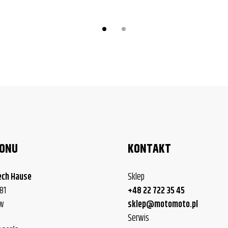
LONU
KONTAKT
ech Hause
Sklep
81
+48 22 722 35 45
ew
sklep@motomoto.pl
Serwis