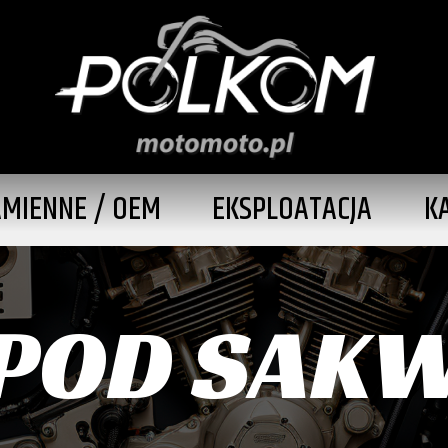
AMIENNE / OEM
EKSPLOATACJA
K
 POD SAK