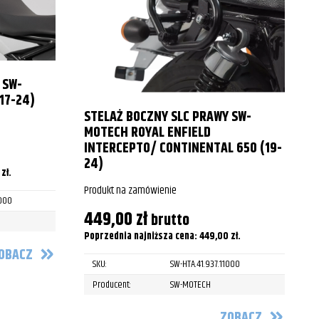
 SW-
17-24)
STELAŻ BOCZNY SLC PRAWY SW-
P
MOTECH ROYAL ENFIELD
INTERCEPTO/ CONTINENTAL 650 (19-
24)
0
zł
.
P
Produkt na zamówienie
1000
449,00
zł
brutto
Poprzednia najniższa cena:
449,00
zł
.
OBACZ
SKU:
SW-HTA.41.937.11000
Producent:
SW-MOTECH
ZOBACZ