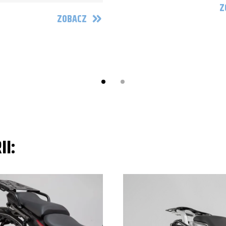
Z
ZOBACZ
II: