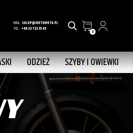
MAIL:
SKLEP@MOTOMOTO.PL
TEL.:
+48 22 722 35 45
0
ASKI
ODZIEŻ
SZYBY I OWIEWKI
WY