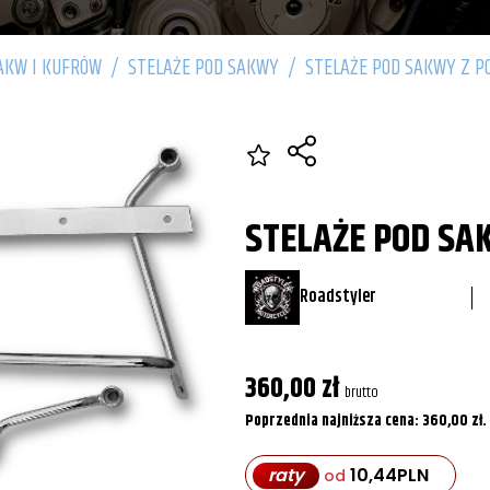
AKW I KUFRÓW
/
STELAŻE POD SAKWY
/
STELAŻE POD SAKWY Z P
STELAŻE POD SA
Roadstyler
360,00
zł
brutto
Poprzednia najniższa cena:
360,00
zł
.
raty
10,44
PLN
od