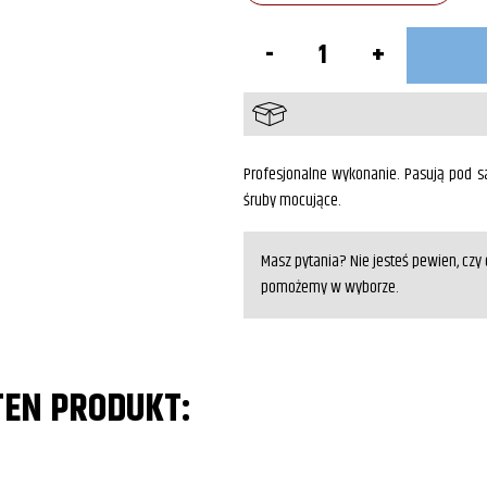
ilość
Stelaże
pod
sakwy
z
podporą
SUZUKI
VZ800
Profesjonalne wykonanie. Pasują pod sa
śruby mocujące.
Masz pytania? Nie jesteś pewien, cz
pomożemy w wyborze.
TEN PRODUKT: