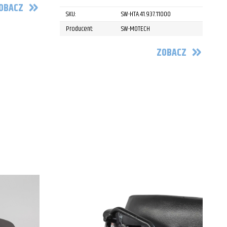
OBACZ
SKU:
SW-HTA.41.937.11000
Producent:
SW-MOTECH
ZOBACZ