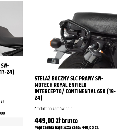
 SW-
17-24)
STELAŻ BOCZNY SLC PRAWY SW-
P
MOTECH ROYAL ENFIELD
INTERCEPTO/ CONTINENTAL 650 (19-
24)
0
zł
.
P
Produkt na zamówienie
1000
449,00
zł
brutto
Poprzednia najniższa cena:
449,00
zł
.