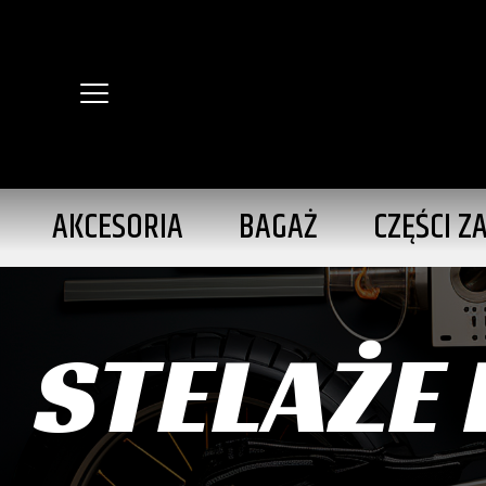
AKCESORIA
BAGAŻ
CZĘŚCI Z
STELAŻE