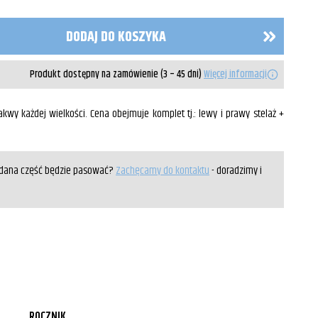
DODAJ DO KOSZYKA
Produkt dostępny na zamówienie (3 – 45 dni)
Więcej informacji
kwy każdej wielkości. Cena obejmuje komplet tj.: lewy i prawy stelaż +
y dana część będzie pasować?
Zachęcamy do kontaktu
- doradzimy i
ROCZNIK