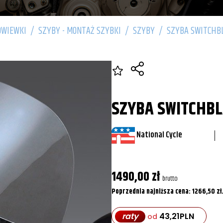
OWIEWKI
/
SZYBY - MONTAŻ SZYBKI
/
SZYBY
/
SZYBA SWITCHB
SZYBA SWITCHB
National Cycle
1490,00
zł
brutto
Poprzednia najniższa cena:
1266,50
zł
raty
43,21
PLN
od