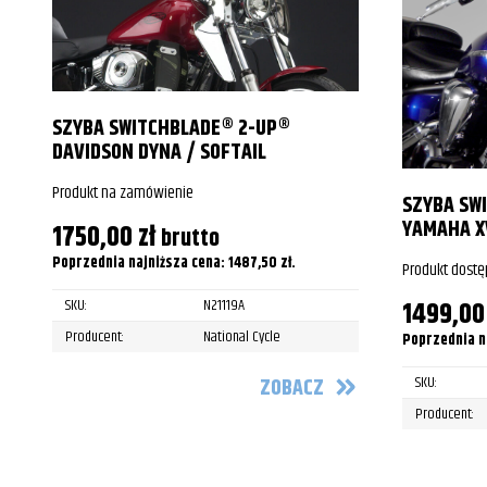
Suzuki
M50 Boulevard/Black
Suzuki
M50 Boulevard/Black
SZYBA SWITCHBLADE® 2-UP®
Suzuki
M50 Boulevard/Black
DAVIDSON DYNA / SOFTAIL
Suzuki
M50 Boulevard/Black
Produkt na zamówienie
SZYBA SW
Suzuki
M800 Intruder
YAMAHA X
1750,00
zł
brutto
Suzuki
M800 Intruder
Poprzednia najniższa cena:
1487,50
zł
.
Produkt dostę
Suzuki
M800 Intruder
1499,0
SKU:
N21119A
Producent:
National Cycle
Poprzednia n
Suzuki
M800 Intruder
SKU:
ZOBACZ
Suzuki
M800 Intruder
Producent:
Triumph
Thunderbird
Triumph
Thunderbird