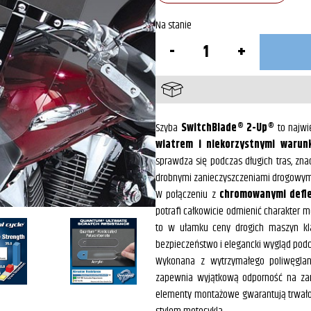
Na stanie
ilość
Szyba
SwitchBlade®
2-
Up®
Szyba
SwitchBlade® 2-Up®
to najwi
wiatrem i niekorzystnymi waru
sprawdza się podczas długich tras, zn
drobnymi zanieczyszczeniami drogowym
W połączeniu z
chromowanymi defle
potrafi całkowicie odmienić charakter m
to w ułamku ceny drogich maszyn kla
bezpieczeństwo i elegancki wygląd podc
Wykonana z wytrzymałego poliwęgla
zapewnia wyjątkową odporność na zary
elementy montażowe gwarantują trwałoś