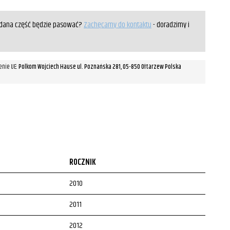
y dana część będzie pasować?
Zachęcamy do kontaktu
- doradzimy i
enie UE:
Polkom Wojciech Hause ul. Poznańska 281, 05-850 Ołtarzew Polska
ROCZNIK
2010
2011
2012