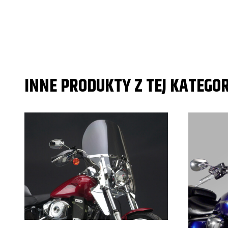
Triumph
Thunderbird
Triumph
Thunderbird
Triumph
Thunderbird
INNE PRODUKTY Z TEJ KATEGOR
Triumph
Thunderbird
Triumph
Thunderbird
Triumph
Thunderbird
Triumph
Thunderbird
Victory
Jackpot/Ness
Victory
Jackpot/Ness
Victory
Jackpot/Ness