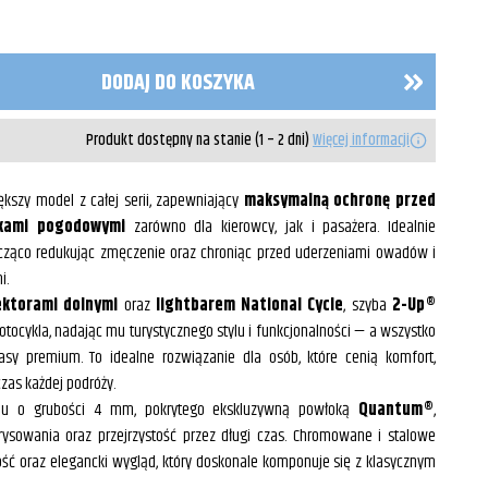
DODAJ DO KOSZYKA
Produkt dostępny na stanie (1 – 2 dni)
Więcej informacji
ększy model z całej serii, zapewniający
maksymalną ochronę przed
nkami pogodowymi
zarówno dla kierowcy, jak i pasażera. Idealnie
acząco redukując zmęczenie oraz chroniąc przed uderzeniami owadów i
i.
ktorami dolnymi
oraz
lightbarem National Cycle
, szyba
2-Up®
otocykla, nadając mu turystycznego stylu i funkcjonalności — a wszystko
sy premium. To idealne rozwiązanie dla osób, które cenią komfort,
zas każdej podróży.
nu o grubości 4 mm, pokrytego ekskluzywną powłoką
Quantum®
,
sowania oraz przejrzystość przez długi czas. Chromowane i stalowe
ć oraz elegancki wygląd, który doskonale komponuje się z klasycznym