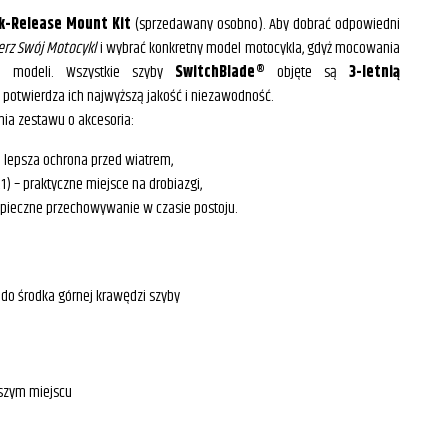
k-Release Mount Kit
(sprzedawany osobno). Aby dobrać odpowiedni
erz Swój Motocykl
i wybrać konkretny model motocykla, gdyż mocowania
h modeli. Wszystkie szyby
SwitchBlade®
objęte są
3-letnią
 potwierdza ich najwyższą jakość i niezawodność.
nia zestawu o akcesoria:
 lepsza ochrona przed wiatrem,
) – praktyczne miejsce na drobiazgi,
zpieczne przechowywanie w czasie postoju.
 do środka górnej krawędzi szyby
rszym miejscu