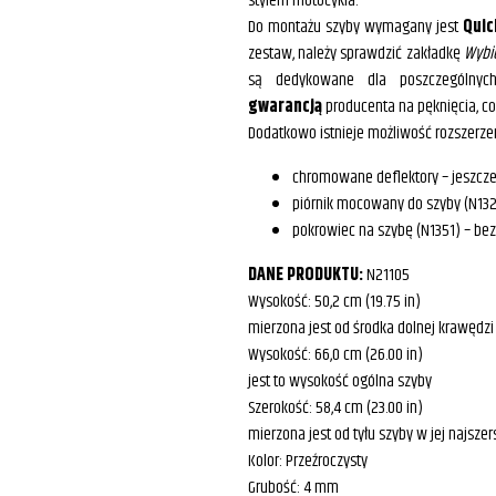
stylem motocykla.
Do montażu szyby wymagany jest
Quic
zestaw, należy sprawdzić zakładkę
Wybi
są dedykowane dla poszczególnyc
gwarancją
producenta na pęknięcia, co
Dodatkowo istnieje możliwość rozszerze
chromowane deflektory – jeszcze
piórnik mocowany do szyby (N1321
pokrowiec na szybę (N1351) – be
DANE PRODUKTU:
N21105
Wysokość: 50,2 cm (19.75 in)
mierzona jest od środka dolnej krawędzi
Wysokość: 66,0 cm (26.00 in)
jest to wysokość ogólna szyby
Szerokość: 58,4 cm (23.00 in)
mierzona jest od tyłu szyby w jej najsze
Kolor: Przeźroczysty
Grubość: 4 mm