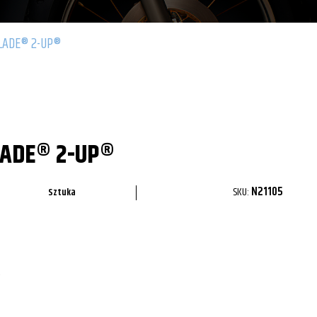
LADE® 2-UP®
LADE® 2-UP®
SKU:
N21105
Sztuka
.