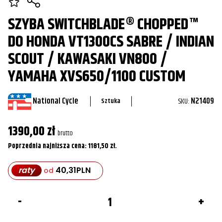
SZYBA SWITCHBLADE® CHOPPED™
DO HONDA VT1300CS SABRE / INDIAN
SCOUT / KAWASAKI VN800 /
YAMAHA XVS650/1100 CUSTOM
National Cycle
SKU:
N21409
Sztuka
1390,00
zł
brutto
Poprzednia najniższa cena:
1181,50
zł
.
raty
40,31
PLN
od
ilość
Szyba
SwitchBlade®
Chopped™