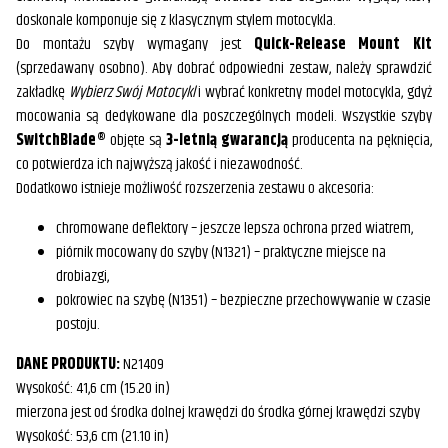
doskonale komponuje się z klasycznym stylem motocykla.
Do montażu szyby wymagany jest
Quick-Release Mount Kit
(sprzedawany osobno). Aby dobrać odpowiedni zestaw, należy sprawdzić
zakładkę
Wybierz Swój Motocykl
i wybrać konkretny model motocykla, gdyż
mocowania są dedykowane dla poszczególnych modeli. Wszystkie szyby
SwitchBlade®
objęte są
3-letnią gwarancją
producenta na pęknięcia,
co potwierdza ich najwyższą jakość i niezawodność.
Dodatkowo istnieje możliwość rozszerzenia zestawu o akcesoria:
chromowane deflektory – jeszcze lepsza ochrona przed wiatrem,
piórnik mocowany do szyby (N1321) – praktyczne miejsce na
drobiazgi,
pokrowiec na szybę (N1351) – bezpieczne przechowywanie w czasie
postoju.
DANE PRODUKTU:
N21409
Wysokość: 41,6 cm (15.20 in)
mierzona jest od środka dolnej krawędzi do środka górnej krawędzi szyby
Wysokość: 53,6 cm (21.10 in)