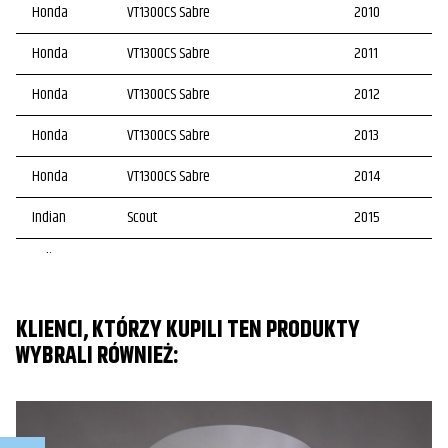
Honda
VT1300CS Sabre
2010
Honda
VT1300CS Sabre
2011
Honda
VT1300CS Sabre
2012
Honda
VT1300CS Sabre
2013
Honda
VT1300CS Sabre
2014
Indian
Scout
2015
Indian
Scout
2016
Indian
Scout
2017
KLIENCI, KTÓRZY KUPILI TEN PRODUKTY
Indian
Scout
2018
WYBRALI RÓWNIEŻ:
Indian
Scout
2019
Indian
Scout
2020