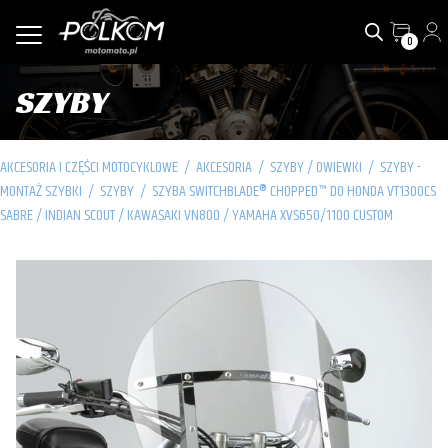
0
SZYBY
AKCESORIA I CZĘŚCI MOTOCYKLOWE
/
AKCESORIA
/
SZYBY / OWIEWKI
/
SZYBY -
MONTAŻ SZYBKI
/
SZYBY
/
SZYBA SWITCHBLADE® CHOPPED™ DO HONDA VT1300CS
SABRE / INDIAN SCOUT / KAWASAKI VN800 / YAMAHA XVS650/1100 CUSTOM