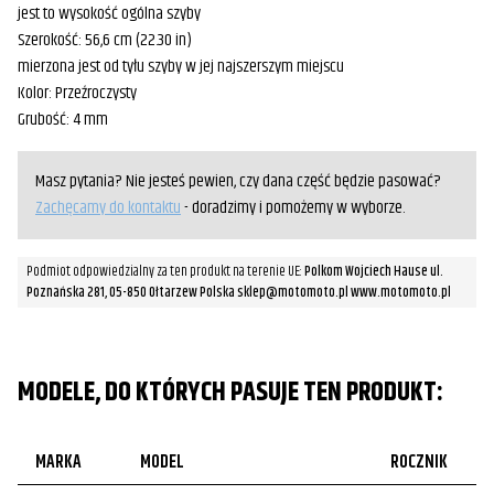
jest to wysokość ogólna szyby
Szerokość: 56,6 cm (22.30 in)
mierzona jest od tyłu szyby w jej najszerszym miejscu
Kolor: Przeźroczysty
Grubość: 4 mm
Masz pytania? Nie jesteś pewien, czy dana część będzie pasować?
Zachęcamy do kontaktu
- doradzimy i pomożemy w wyborze.
Podmiot odpowiedzialny za ten produkt na terenie UE:
Polkom Wojciech Hause ul.
Poznańska 281, 05-850 Ołtarzew Polska sklep@motomoto.pl www.motomoto.pl
MODELE, DO KTÓRYCH PASUJE TEN PRODUKT:
MARKA
MODEL
ROCZNIK