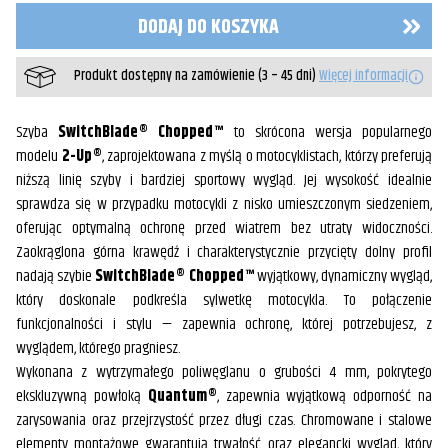
do
DODAJ DO KOSZYKA
Honda
VT1300CS
Sabre
Produkt dostępny na zamówienie (3 – 45 dni)
Więcej informacji
/
Indian
Scout
/
Szyba
SwitchBlade® Chopped™
to skrócona wersja popularnego
Kawasaki
modelu
2-Up®
, zaprojektowana z myślą o motocyklistach, którzy preferują
VN800
niższą linię szyby i bardziej sportowy wygląd. Jej wysokość idealnie
/
Yamaha
sprawdza się w przypadku motocykli z nisko umieszczonym siedzeniem,
XVS650/1100
oferując optymalną ochronę przed wiatrem bez utraty widoczności.
Custom
Zaokrąglona górna krawędź i charakterystycznie przycięty dolny profil
nadają szybie
SwitchBlade® Chopped™
wyjątkowy, dynamiczny wygląd,
który doskonale podkreśla sylwetkę motocykla. To połączenie
funkcjonalności i stylu — zapewnia ochronę, której potrzebujesz, z
wyglądem, którego pragniesz.
Wykonana z wytrzymałego poliwęglanu o grubości 4 mm, pokrytego
ekskluzywną powłoką
Quantum®
, zapewnia wyjątkową odporność na
zarysowania oraz przejrzystość przez długi czas. Chromowane i stalowe
elementy montażowe gwarantują trwałość oraz elegancki wygląd, który