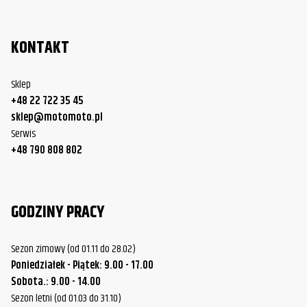
Yamaha
XVS650 V Star Custom/Midnight
2002
KONTAKT
Yamaha
XVS650 V Star Custom/Midnight
2003
Yamaha
XVS650 V Star Custom/Midnight
2004
Sklep
+48 22 722 35 45
Yamaha
XVS650 V Star Custom/Midnight
2005
sklep@motomoto.pl
Yamaha
XVS650 V Star Custom/Midnight
2006
Serwis
+48 790 808 802
Yamaha
XVS650 V Star Custom/Midnight
2007
Yamaha
XVS650 V Star Custom/Midnight
2008
GODZINY PRACY
Yamaha
XVS650 V Star Custom/Midnight
2009
Yamaha
XVS650 V Star Custom/Midnight
2010
Sezon zimowy (od 01.11 do 28.02)
Poniedziałek - Piątek: 9.00 - 17.00
Yamaha
XVS650 V Star Custom/Midnight
2011
Sobota.: 9.00 - 14.00
Sezon letni (od 01.03 do 31.10)
Yamaha
XVS650 V Star Custom/Midnight
2012