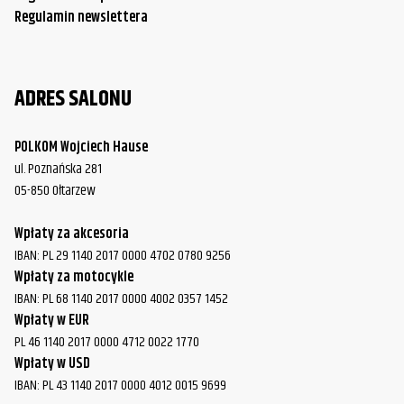
Regulamin newslettera
Yamaha
XVS650 DragStar Custom
2010
Yamaha
XVS650 DragStar Custom
2011
ADRES SALONU
Yamaha
XVS650 DragStar Custom
2012
Yamaha
XVS650 DragStar Custom
2013
POLKOM Wojciech Hause
ul. Poznańska 281
Yamaha
XVS650 DragStar Custom
2014
05-850 Ołtarzew
Yamaha
XVS650 DragStar Custom
2015
Wpłaty za akcesoria
Yamaha
XVS650 V Star Custom/Midnight
1997
IBAN: PL 29 1140 2017 0000 4702 0780 9256
Wpłaty za motocykle
Yamaha
XVS650 V Star Custom/Midnight
1998
IBAN: PL 68 1140 2017 0000 4002 0357 1452
Yamaha
XVS650 V Star Custom/Midnight
1999
Wpłaty w EUR
PL 46 1140 2017 0000 4712 0022 1770
Yamaha
XVS650 V Star Custom/Midnight
2000
Wpłaty w USD
IBAN: PL 43 1140 2017 0000 4012 0015 9699
Yamaha
XVS650 V Star Custom/Midnight
2001