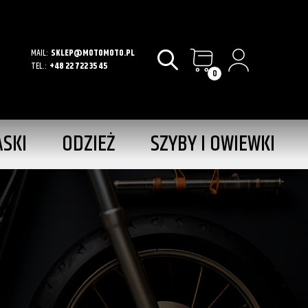
MAIL:
SKLEP@MOTOMOTO.PL
TEL.:
+48 22 722 35 45
0
ASKI
ODZIEŻ
SZYBY I OWIEWKI