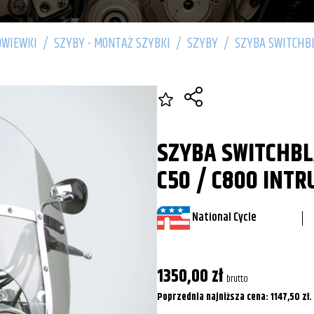
OWIEWKI
/
SZYBY - MONTAŻ SZYBKI
/
SZYBY
/
SZYBA SWITCHBL
SZYBA SWITCHBL
C50 / C800 INTR
National Cycle
1350,00
zł
brutto
Poprzednia najniższa cena:
1147,50
zł
.