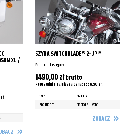
2019
2020
2021
2022
GO
SZYBA SWITCHBLADE® 2-UP®
2023
SON XL /
Produkt dostępny
2024
P
1490,00
zł
brutto
2025
Poprzednia najniższa cena:
1266,50
zł
.
P
2005
SKU:
N21105
0
zł
.
Producent:
National Cycle
2006
ZOBACZ
le
2007
2008
OBACZ