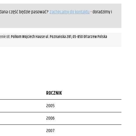
y dana część będzie pasować?
Zachęcamy do kontaktu
- doradzimy i
enie UE:
Polkom Wojciech Hause ul. Poznańska 281, 05-850 Ołtarzew Polska
ROCZNIK
2005
2006
2007