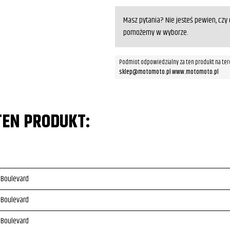
Masz pytania? Nie jesteś pewien, cz
pomożemy w wyborze.
Podmiot odpowiedzialny za ten produkt na ter
sklep@motomoto.pl www.motomoto.pl
TEN PRODUKT:
 Boulevard
 Boulevard
 Boulevard