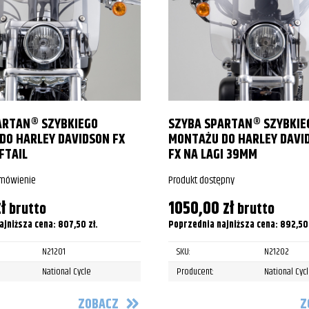
 Boulevard
 Boulevard
 Boulevard
 Boulevard
ARTAN® SZYBKIEGO
SZYBA SPARTAN® SZYBKIE
 Boulevard
DO HARLEY DAVIDSON FX
MONTAŻU DO HARLEY DAVID
FTAIL
FX NA LAGI 39MM
 Boulevard
amówienie
Produkt dostępny
 Boulevard
ł
1050,00
zł
brutto
brutto
ajniższa cena:
807,50
zł
.
Poprzednia najniższa cena:
892,5
N21201
SKU:
N21202
National Cycle
Producent:
National Cyc
ZOBACZ
Z