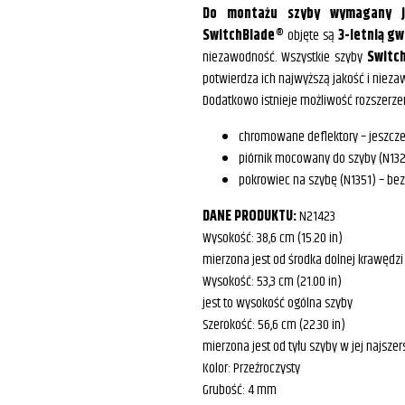
Do montażu szyby wymagany je
SwitchBlade®
objęte są
3-letnią g
niezawodność. Wszystkie szyby
Switc
potwierdza ich najwyższą jakość i niez
Dodatkowo istnieje możliwość rozszerze
chromowane deflektory – jeszcze
piórnik mocowany do szyby (N1321
pokrowiec na szybę (N1351) – be
DANE PRODUKTU:
N21423
Wysokość: 38,6 cm (15.20 in)
mierzona jest od środka dolnej krawędzi
Wysokość: 53,3 cm (21.00 in)
jest to wysokość ogólna szyby
Szerokość: 56,6 cm (22.30 in)
mierzona jest od tyłu szyby w jej najsze
Kolor: Przeźroczysty
Grubość: 4 mm