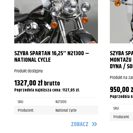
Suzuki
C50/Black/B.O.S.S/Limited/T
Suzuki
C50/Black/B.O.S.S/Limited/T
Suzuki
C50/Black/B.O.S.S/Limited/T
Suzuki
C50/Black/B.O.S.S/Limited/T
SZYBA SPARTAN 16,25″ N21300 –
SZYBA SP
Suzuki
C50/Black/B.O.S.S/Limited/T
NATIONAL CYCLE
MONTAŻU 
DYNA / SO
Suzuki
C50/Black/B.O.S.S/Limited/T
Produkt dostępny
Produkt na z
Suzuki
C50/Black/B.O.S.S/Limited/T
1327,00
zł
brutto
950,00
z
Poprzednia najniższa cena:
1127,95
zł
.
Suzuki
C800 Intruder
Poprzednia n
SKU:
N21300
Suzuki
C800 Intruder
SKU:
Producent:
National Cycle
Suzuki
C800 Intruder
Producent:
ZOBACZ
Suzuki
C800 Intruder