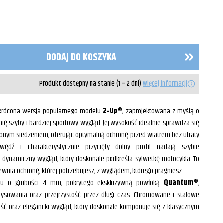
DODAJ DO KOSZYKA
Produkt dostępny na stanie (1 – 2 dni)
Więcej informacji
krócona wersja popularnego modelu
2-Up®
, zaprojektowana z myślą o
linię szyby i bardziej sportowy wygląd. Jej wysokość idealnie sprawdza się
onym siedzeniem, oferując optymalną ochronę przed wiatrem bez utraty
wędź i charakterystycznie przycięty dolny profil nadają szybie
 dynamiczny wygląd, który doskonale podkreśla sylwetkę motocykla. To
ewnia ochronę, której potrzebujesz, z wyglądem, którego pragniesz.
nu o grubości 4 mm, pokrytego ekskluzywną powłoką
Quantum®
,
sowania oraz przejrzystość przez długi czas. Chromowane i stalowe
ć oraz elegancki wygląd, który doskonale komponuje się z klasycznym