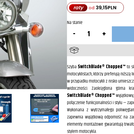
raty
39,15
PLN
od
Na stanie
ilość
Szyba
SwitchBlade®
Chopped™
do
Suzuki
C50
/
Szyba
SwitchBlade® Chopped™
to s
C800
motocyklistach, którzy preferują niższą 
Intruder
/
w przypadku motocykli z nisko umieszcz
VL800
widoczności. Zaokrąglona górna kra
SwitchBlade® Chopped™
wyjątkowy,
połączenie funkcjonalności i stylu — zap
Wykonana z wytrzymałego poliwęgla
zapewnia wyjątkową odporność na zary
elementy montażowe gwarantują trwałoś
stylem motocykla.