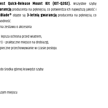
st Quick-Release Mount Kit (KIT-Q202).
Wszystkie szyby
warancją
producenta na pęknięcia, co potwierdza ich najwyższą jakość i
hBlade®
objęte są
3-letnią gwarancją
producenta na pęknięcia, co
awodność.
nia zestawu o akcesoria:
 lepsza ochrona przed wiatrem,
) – praktyczne miejsce na drobiazgi,
zpieczne przechowywanie w czasie postoju.
 do środka górnej krawędzi szyby
rszym miejscu