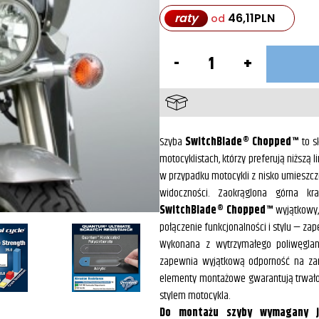
raty
46,11
PLN
od
ilość
Szyba
SwitchBlade®
Chopped™
Lekko
dymiona
do
Honda
Szyba
SwitchBlade® Chopped™
to s
VTX1300
motocyklistach, którzy preferują niższą 
R/S/T
w przypadku motocykli z nisko umieszcz
widoczności. Zaokrąglona górna kra
SwitchBlade® Chopped™
wyjątkowy,
połączenie funkcjonalności i stylu — zap
Wykonana z wytrzymałego poliwęgla
zapewnia wyjątkową odporność na zary
elementy montażowe gwarantują trwałoś
stylem motocykla.
Do montażu szyby wymagany je