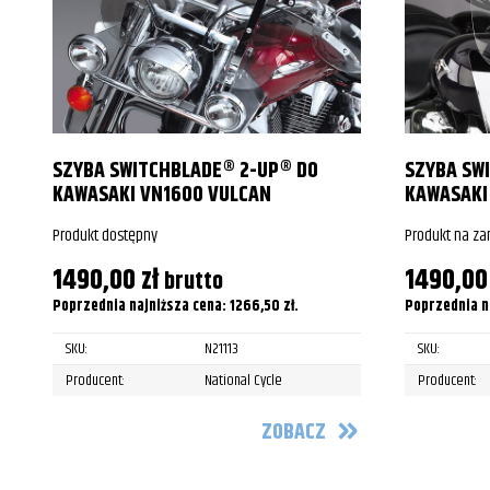
SZYBA SWITCHBLADE® 2-UP® DO
SZYBA SW
KAWASAKI VN1600 VULCAN
KAWASAKI
Produkt dostępny
Produkt na z
1490,00
zł
1490,0
brutto
Poprzednia najniższa cena:
1266,50
zł
.
Poprzednia n
SKU:
N21113
SKU:
Producent:
National Cycle
Producent:
ZOBACZ