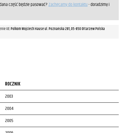
y dana część będzie pasować?
Zachęcamy do kontaktu
- doradzimy i
enie UE:
Polkom Wojciech Hause ul. Poznańska 281, 05-850 Ołtarzew Polska
ROCZNIK
2003
2004
2005
2006