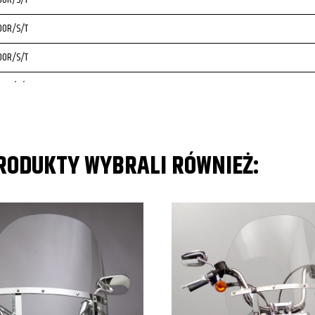
00R/S/T
00R/S/T
00R/S/T
PRODUKTY WYBRALI RÓWNIEŻ: