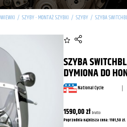
OWIEWKI
/
SZYBY - MONTAŻ SZYBKI
/
SZYBY
/
SZYBA SWITCHBL
SZYBA SWITCHB
DYMIONA DO HON
National Cycle
1590,00
zł
brutto
Poprzednia najniższa cena:
1181,50
zł
.