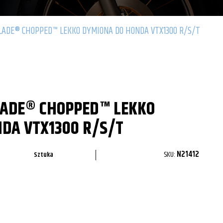
ADE® CHOPPED™ LEKKO DYMIONA DO HONDA VTX1300 R/S/T
LADE® CHOPPED™ LEKKO
DA VTX1300 R/S/T
SKU:
N21412
Sztuka