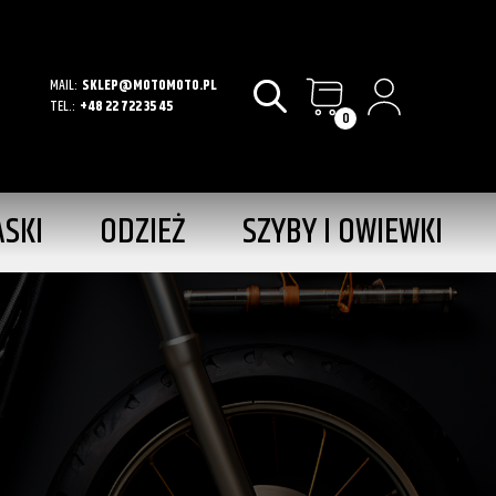
MAIL:
SKLEP@MOTOMOTO.PL
TEL.:
+48 22 722 35 45
0
ASKI
ODZIEŻ
SZYBY I OWIEWKI