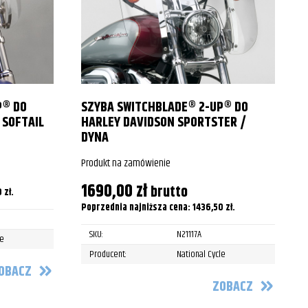
P® DO
SZYBA SWITCHBLADE® 2-UP® DO
 SOFTAIL
HARLEY DAVIDSON SPORTSTER /
DYNA
P
Produkt na zamówienie
1690,00
zł
brutto
0
zł
.
P
Poprzednia najniższa cena:
1436,50
zł
.
SKU:
N21117A
le
Producent:
National Cycle
OBACZ
ZOBACZ