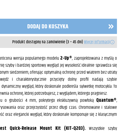
DODAJ DO KOSZYKA
Produkt dostępny na zamówienie (3 – 45 dni)
Więcej informacji
krócona wersja popularnego modelu
2-Up®
, zaprojektowana z myślą o
linię szyby i bardziej sportowy wygląd. Jej wysokość idealnie sprawdza się
onym siedzeniem, oferując optymalną ochronę przed wiatrem bez utraty
wędź i charakterystycznie przycięty dolny profil nadają szybie
 dynamiczny wygląd, który doskonale podkreśla sylwetkę motocykla. To
ewnia ochronę, której potrzebujesz, z wyglądem, którego pragniesz.
nu o grubości 4 mm, pokrytego ekskluzywną powłoką
Quantum®
,
sowania oraz przejrzystość przez długi czas. Chromowane i stalowe
ć oraz elegancki wygląd, który doskonale komponuje się z klasycznym
st Quick-Release Mount Kit (KIT-Q203).
Wszystkie szyby