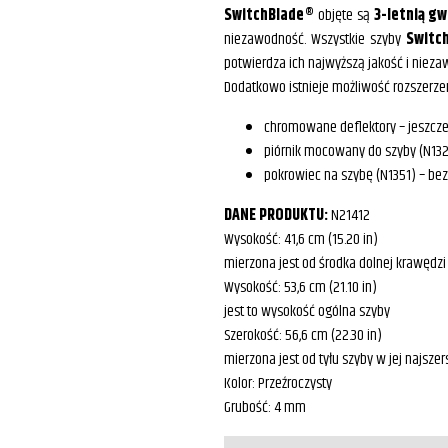
SwitchBlade®
objęte są
3-letnią g
niezawodność. Wszystkie szyby
Switc
potwierdza ich najwyższą jakość i niez
Dodatkowo istnieje możliwość rozszerze
chromowane deflektory – jeszcze
piórnik mocowany do szyby (N1321
pokrowiec na szybę (N1351) – be
DANE PRODUKTU:
N21412
Wysokość: 41,6 cm (15.20 in)
mierzona jest od środka dolnej krawędzi
Wysokość: 53,6 cm (21.10 in)
jest to wysokość ogólna szyby
Szerokość: 56,6 cm (22.30 in)
mierzona jest od tyłu szyby w jej najsze
Kolor: Przeźroczysty
Grubość: 4 mm