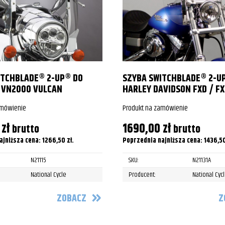
ITCHBLADE® 2-UP® DO
SZYBA SWITCHBLADE® 2-U
 VN2000 VULCAN
HARLEY DAVIDSON FXD / FX
amówienie
Produkt na zamówienie
0
zł
1690,00
zł
brutto
brutto
ajniższa cena:
1266,50
zł
.
Poprzednia najniższa cena:
1436,5
N21115
SKU:
N21131A
National Cycle
Producent:
National Cyc
ZOBACZ
Z