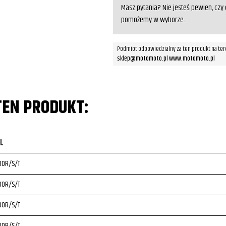
Masz pytania? Nie jesteś pewien, cz
pomożemy w wyborze.
Podmiot odpowiedzialny za ten produkt na ter
sklep@motomoto.pl www.motomoto.pl
TEN PRODUKT:
L
00R/S/T
00R/S/T
00R/S/T
00R/S/T